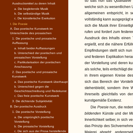
so daß nun das Qualitative 
Ausdrucksmittel zu deren Inhalt
welche sich zu wesentlichen 
a. Die begleitende Musik
allgemeinen entspricht, in 
b. Die selbständige Musik
c. Die künstlerische Exekution
vollständig kann ausgeprägt w
I. Die Poesie
sich die Musik ihrer Einseit
A. Das poetische Kunstwerk im
rufen und fordert zum fester
Unterschiede des prosaischen
Ausdruck des Inhalts einen 
1. Die poetische und prosaische
Auffassung
ergießt, erst die nähere Erf
a. Inhalt beider Auffassungen
Empfindungen stellt sich nun 
b. Unterschied der poetischen und
und festeren Explikation herau
prosaischen Vorstellung
c. Partikularisation der poetischen
der Vorstellung und deren ku
Anschauung
als solche, teils entschlägt 
2. Das poetische und prosaische
in ihrem eigenen Kreise d
Kunstwerk
sich das Bereich der Vorstell
a. Das poetische Kunstwerk überhaupt
b. Unterschied gegen die
stehenbleibt, sondern ihre W
Geschichtsschreibung und Redekunst
ihrerseits gleichfalls von d
c. Das freie poetische Kunstwerk
kunstgemäße Existenz.
3. Die dichtende Subjektivität
B. Der poetische Ausdruck
Die
Poesie
nun, die reden
1. Die poetische Vorstellung
bildenden
Künste und der
M
a. Die ursprünglich poetische
Innerlichkeit selber, in sich 
Vorstellung
das Prinzip des Sichvernehme
b. Die prosaische Vorstellung
c. Die sich aus der Prosa herstellende
Malerei abgeht; anderersei