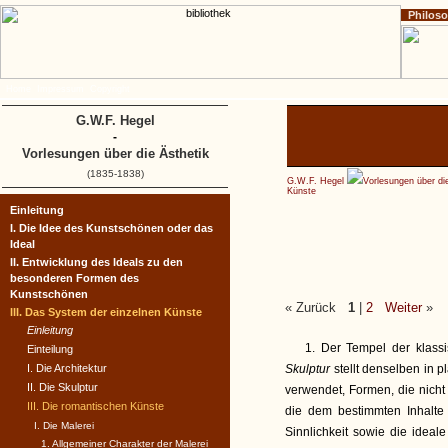
Philos
Home
Impressum
Copyright
G.W.F. Hegel
-
Vorlesungen über die Ästhetik
(1835-1838)
G.W.F. Hegel
Vorlesungen über di
Künste
Einleitung
I. Die Idee des Kunstschönen oder das
Ideal
II. Entwicklung des Ideals zu den
besonderen Formen des
Kunstschönen
« Zurück
1
|
2
Weiter
»
III. Das System der einzelnen Künste
Einleitung
1. Der Tempel der klas
Einteilung
I. Die Architektur
Skulptur
stellt denselben in 
II. Die Skulptur
verwendet, Formen, die nicht
III. Die romantischen Künste
die dem bestimmten Inhalte 
I. Die Malerei
Sinnlichkeit sowie die ideale
1. Allgemeiner Charakter der Malerei