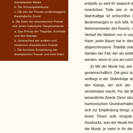
dramatischer Werke
entreißt, so wird ihr dadurch
b. Die Schauspielerkunst
innerlichen Tiefe wie in de
c. Die von der Poesie unabhängigere
Wahrhaftige ist schlechthin
theatralische Kunst
3. Die Arten der dramatischen Poesie
Bestimmungen in sich faßt. A
und deren historische Hauptmomente
Nebeneinander des Raums, son
a. Das Prinzip der Tragödie, Komödie
Verlauf die Malerei nur in 
und des Dramas
b. Unterschied der antiken und
Halm, jeder Baum hat in die
modernen dramatischen Poesie
abgeschlossene Totalität un
c. Die konkrete Entwicklung der
Geistes der Fall, der als wir
dramatischen Poesie und ihrer Arten
werden, wenn er uns als solch
β) Mit der
Musik
hat, wie
gemeinschaftlich. Die ganz ä
verfliegt in der Stufenfolge
des Klangs, der sich der 
vernehmbar macht. Für die M
wesentliche Zweck. Denn obs
harmonischen Grundverhältni
sich zur Empfindung bringt, s
ihrem
Tönen
aufs innigst
Ausdrucks, was der Musik ihre
die Musik, je mehr in ihr di