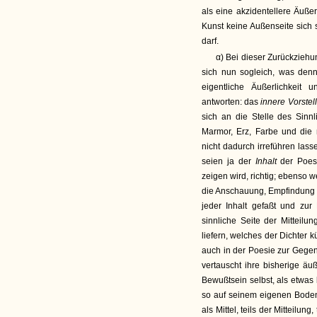
als eine akzidentellere Äuße
Kunst keine Außenseite sich 
darf.
α) Bei dieser Zurückziehun
sich nun sogleich, was denn 
eigentliche Äußerlichkeit
antworten: das
innere Vorstel
sich an die Stelle des Sinn
Marmor, Erz, Farbe und die
nicht dadurch irreführen la
seien ja der
Inhalt
der Poesi
zeigen wird, richtig; ebenso 
die Anschauung, Empfindung u
jeder Inhalt gefaßt und zur
sinnliche Seite der Mitteilu
liefern, welches der Dichter k
auch in der Poesie zur Gegens
vertauscht ihre bisherige äu
Bewußtsein selbst, als etwas 
so auf seinem eigenen Boden
als Mittel, teils der Mitteilun