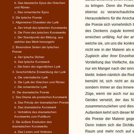
b. Das klassische Epos der Griechen
zu bringen. Denn die Poesi
und Römer
ebenso zu veranschaulich
c. Das romantische Epos
II. Die lyrische Poesie
Herausstellens für die Anscha
1. Allgemeiner Charakter der Lyrik
die Poesie sich vornehmlich b
a. Der Inhalt des lyrischen Kunstwerks
des Denkens zugute kommt, 
b. Die Form des lyrischen Kunstwerks
erreichen unfähig. Auf der a
c. Der Standpunkt der Bildung, aus
welcher das Werk hervorgeht
welche sie, um uns die konkre
2. Besondere Seiten der lyrischen
nicht wie in der Malerei als 
Poesie
Zugleich aller ihrer Einzel
a. Der lyrische Dichter
b. Das lyrische Kunstwerk
Vorstellung das Vielfache, da
c. Die Arten der eigentlichen Lyrik
nur ein Mangel nach der sinn
3. Geschichtliche Entwicklung der Lyrik
bleibt. Indem nämlich die Re
a. Die orientalische Lyrik
bemüht ist, sich nicht an d
b. Die Lyrik der Griechen und Römer
c. Die romantische Lyrik
sondern immer an das Innere,
III. Die dramatische Poesie
Züge, wenn sie auch nur auf
1. Das Drama als poetisches Kunstwerk
Geistes versetzt, der das 
a. Das Prinzip der dramatischen Poesie
zusammenzuziehen und dies B
b. Das dramatische Kunstwerk
c. Verhältnis des dramatischen
Außerdem kehrt sich dieser Ma
Kunstwerks zum Publikum
die Poesie der Malerei geg
2. Die äußere Exekution des
Denn indem sich die Dichtk
dramatischen Kunstwerks
Raum und mehr noch auf ei
a. Das Lesen und Vorlesen