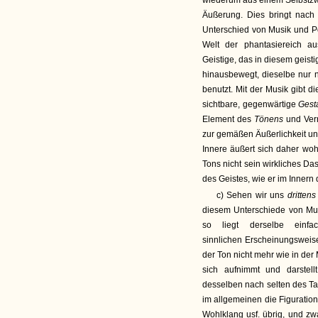
wiederum aus einem Selbstzwec
Äußerung. Dies bringt nach 
Unterschied von Musik und Po
Welt der phantasiereich au
Geistige, das in diesem geist
hinausbewegt, dieselbe nur 
benutzt. Mit der Musik gibt d
sichtbare, gegenwärtige
Gest
Element des
Tönens
und Ver
zur gemäßen Äußerlichkeit un
Innere äußert sich daher wohl
Tons nicht sein wirkliches Das
des Geistes, wie er im Innern
c) Sehen wir uns
dritten
diesem Unterschiede von Mu
so liegt derselbe einf
sinnlichen Erscheinungsweise
der Ton nicht mehr wie in der
sich aufnimmt und darstell
desselben nach selten des Ta
im allgemeinen die Figuratio
Wohlklang usf. übrig, und zwa