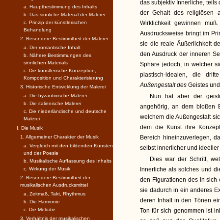
das subjektiv Innerliche, teil
a. Hauptbestimmung des Inhalts
der Gehalt des religiösen
b. Das sinnliche Material der Malerei
c. Prinzip der künstlerischen
Wirklichkeit gewinnen muß. 
Behandlung
Ausdrucksweise bringt im Pri
2. Besondere Bestimmtheit der Malerei
sie die reale Äußerlichkeit 
a. Der romantische Inhalt
den Ausdruck der inneren Se
b. Nähere Bestimmungen des
sinnlichen Materials
Sphäre jedoch, in welcher s
c. Die künstlerische Konzeption,
plastisch-idealen, die dri
Komposition und Charakterisierung
Außengestalt des
Geistes und
3. Historische Entwicklung der Malerei
a. Die byzantinische Malerei
Nun hat aber der geist
b. Die italienische Malerei
angehörig, an dem bloßen 
c. Die niederländische und deutsche
welchem die Außengestalt sich
Malerei
dem die Kunst ihre Konzep
I. Die Musik
1. Allgemeiner Charakter der Musik
Bereich hineinzuverlegen, d
a. Vergleich mit den bildenden Künsten
selbst innerlicher und ideeller A
und der Poesie
Dies war der Schritt, w
b. Musikalische Auffassung des Inhalts
c. Wirkung der Musik
Innerliche als solches und d
2. Besondere Bestimmtheit der
den Figurationen des in sich 
musikalischen Ausdrucksmittel
sie dadurch in ein anderes Ex
a. Zeitmaß, Takt, Rhythmus
deren Inhalt in den Tönen e
b. Die Harmonie
c. Die Melodie
Ton für sich genommen ist in
3. Verhältnis der musikalischen