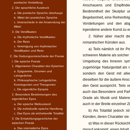
poetische Vorstellung
Anschauens und Empfinden
2. Der sprachliche Ausdruck
Bestimmtheit der Skulptur un
a. Die poetische Sprache überhaupt
Begebenheit, eine Reihenfol
b. Mittel der poetischen Sprache
c. Unterschiede in der Anwendung der
Vorstellungen und den abg
Mittel
irgendeine andere Kunst zu ent
3. Die Versifikation
2. Näher aber macht die
a. Die rhythmische Versifikation
b. Der Reim
romantischen
Künsten aus.
c. Vereinigung von rhythmischer
a) Teils nämlich ist ihr 
Versifikation und Reim
schweren Materie als solcher
C. Die Gattungsunterschiede der Poesie
Umgebung des Inneren symb
I. Die epische Poesie
1. Allgemeiner Charakter des Epischen
zugehörige Naturgestalt als r
a. Epigramme, Gnomen und
sondern den Geist mit all
Lehrgedichte
dieselben für die äußere Ansc
b. Philosophische Lehrgedichte,
Kosmogonien und Theogonien
den Geist ausspricht. Teils 
c. Die eigentliche Epopöe
auch das Besondere und Part
2. Besondere Bestimmungen des
Grade als Musik und Malere
eigentlichen Epos
auch in der Breite einzelner 
a. Der epische Weltzustand
b. Die individuelle epische Handlung
b) Als Totalität jedoch 
c. Das Epos als einheitsvolle Totalität
Künsten, deren Charakter sie 
3. Die Entwicklungsgeschichte der
epischen Poesie
α) Was in dieser Rücksich
a. Das orientalische Epos
darauf ankommt, einen Inhal