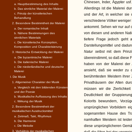
Chinesen, Inder, Ägypter us
a. Hauptbestimmung des Inhalts
Allerdings ist die Malerei du
b. Das sinnliche Material der Malerei
c. Prinzip der künstlerischen
und der Art, in welcher sie
Behandlung
verschiedene Völker weniger 
2. Besondere Bestimmtheit der Malerei
ankommt. Sehen wir nur auf da
a. Der romantische Inhalt
von diesen und anderen Nati
b. Nähere Bestimmungen des
sinnlichen Materials
tiefere Frage jedoch geht
c. Die künstlerische Konzeption,
Darstellungsmittel und dadur
Komposition und Charakterisierung
Natur selbst
mit dem Prin
3. Historische Entwicklung der Malerei
a. Die byzantinische Malerei
übereinstimmt, so daß diese F
b. Die italienische Malerei
haben von der Malerei der
c. Die niederländische und deutsche
ansieht, daß sie weder zu d
Malerei
berühmtesten Meistern ihrer
I. Die Musik
1. Allgemeiner Charakter der Musik
Privathäusern der Alten du
a. Vergleich mit den bildenden Künsten
müssen wir die Zierlichke
und der Poesie
Deutlichkeit der Gruppierun
b. Musikalische Auffassung des Inhalts
Kolorits bewundern, Vorz
c. Wirkung der Musik
2. Besondere Bestimmtheit der
ursprünglichen Vorbildern 
musikalischen Ausdrucksmittel
sogenannten Hause des Tra
a. Zeitmaß, Takt, Rhythmus
namhaften Meistern ist leide
b. Die Harmonie
diese ursprünglicheren Gem
c. Die Melodie
3. Verhältnis der musikalischen