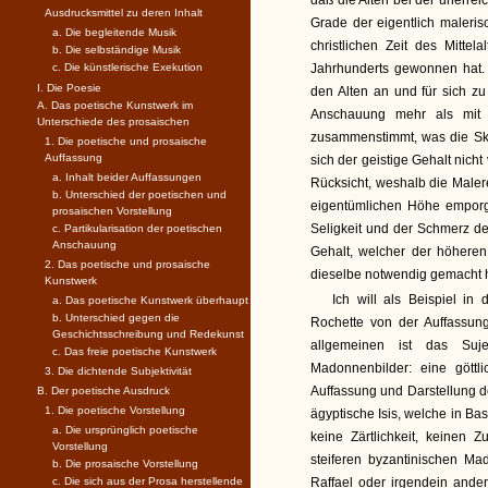
daß die Alten bei der unerrei
Ausdrucksmittel zu deren Inhalt
Grade der eigentlich maleri
a. Die begleitende Musik
christlichen Zeit des Mitte
b. Die selbständige Musik
c. Die künstlerische Exekution
Jahrhunderts gewonnen hat. D
I. Die Poesie
den Alten an und für sich zu
A. Das poetische Kunstwerk im
Anschauung mehr als mit 
Unterschiede des prosaischen
zusammenstimmt, was die Skul
1. Die poetische und prosaische
Auffassung
sich der geistige Gehalt nich
a. Inhalt beider Auffassungen
Rücksicht, weshalb die Malere
b. Unterschied der poetischen und
eigentümlichen Höhe emporge
prosaischen Vorstellung
Seligkeit und der Schmerz de
c. Partikularisation der poetischen
Anschauung
Gehalt, welcher der höhere
2. Das poetische und prosaische
dieselbe notwendig gemacht h
Kunstwerk
Ich will als Beispiel in
a. Das poetische Kunstwerk überhaupt
b. Unterschied gegen die
Rochette von der Auffassung
Geschichtsschreibung und Redekunst
allgemeinen ist das Suj
c. Das freie poetische Kunstwerk
Madonnenbilder: eine göttl
3. Die dichtende Subjektivität
Auffassung und Darstellung d
B. Der poetische Ausdruck
1. Die poetische Vorstellung
ägyptische Isis, welche in Bas
a. Die ursprünglich poetische
keine Zärtlichkeit, keinen
Vorstellung
steiferen byzantinischen Ma
b. Die prosaische Vorstellung
c. Die sich aus der Prosa herstellende
Raffael oder irgendein ande