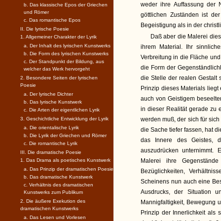
weder ihre Auffassung der
b. Das klassische Epos der Griechen
und Römer
göttlichen Zuständen ist de
c. Das romantische Epos
Begeistigung als in der chri
II. Die lyrische Poesie
Daß aber die Malerei dies
1. Allgemeiner Charakter der Lyrik
a. Der Inhalt des lyrischen Kunstwerks
ihrem Material. Ihr sinnlic
b. Die Form des lyrischen Kunstwerks
Verbreitung in die Fläche un
c. Der Standpunkt der Bildung, aus
die Form der Gegenständlichk
welcher das Werk hervorgeht
die Stelle der realen Gestalt
2. Besondere Seiten der lyrischen
Poesie
Prinzip dieses Materials lieg
a. Der lyrische Dichter
auch von Geistigem beseelten 
b. Das lyrische Kunstwerk
in dieser Realität gerade z
c. Die Arten der eigentlichen Lyrik
3. Geschichtliche Entwicklung der Lyrik
werden muß, der sich für sich
a. Die orientalische Lyrik
die Sache tiefer fassen, hat di
b. Die Lyrik der Griechen und Römer
das Innere des Geistes, d
c. Die romantische Lyrik
auszudrücken unternimmt. E
III. Die dramatische Poesie
1. Das Drama als poetisches Kunstwerk
Malerei ihre Gegenständ
a. Das Prinzip der dramatischen Poesie
Bezüglichkeiten, Verhältni
b. Das dramatische Kunstwerk
Scheinens nun auch eine Bes
c. Verhältnis des dramatischen
Ausdrucks, der Situation 
Kunstwerks zum Publikum
2. Die äußere Exekution des
Mannigfaltigkeit, Bewegung u
dramatischen Kunstwerks
Prinzip der Innerlichkeit als
a. Das Lesen und Vorlesen