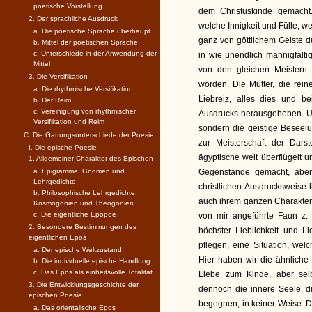
poetische Vorstellung
dem Christuskinde gemacht
2. Der sprachliche Ausdruck
welche Innigkeit und Fülle, w
a. Die poetische Sprache überhaupt
ganz von göttlichem Geiste 
b. Mittel der poetischen Sprache
c. Unterschiede in der Anwendung der
in wie unendlich mannigfalti
Mittel
von den gleichen Meistern 
3. Die Versifikation
worden. Die Mutter, die reine
a. Die rhythmische Versifikation
Liebreiz, alles dies und b
b. Der Reim
c. Vereinigung von rhythmischer
Ausdrucks herausgehoben. Übe
Versifikation und Reim
sondern die geistige Beseelu
C. Die Gattungsunterschiede der Poesie
zur Meisterschaft der Dars
I. Die epische Poesie
ägyptische weit überflügelt
1. Allgemeiner Charakter des Epischen
a. Epigramme, Gnomen und
Gegenstande gemacht, aber 
Lehrgedichte
christlichen Ausdrucksweise 
b. Philosophische Lehrgedichte,
auch ihrem ganzen Charakter 
Kosmogonien und Theogonien
c. Die eigentliche Epopöe
von mir angeführte Faun z.
2. Besondere Bestimmungen des
höchster Lieblichkeit und 
eigentlichen Epos
pflegen, eine Situation, wel
a. Der epische Weltzustand
Hier haben wir die ähnliche
b. Die individuelle epische Handlung
c. Das Epos als einheitsvolle Totalität
Liebe zum Kinde, aber sel
3. Die Entwicklungsgeschichte der
dennoch die innere Seele, d
epischen Poesie
begegnen, in keiner Weise. Di
a. Das orientalische Epos