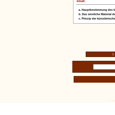
Inhalt:
a. Hauptbestimmung des I
b. Das sinnliche Material d
c. Prinzip der künstlerisc
2.
© tex