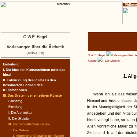
Philos
Home
Impressum
Copyright
G.W.F. Hegel
-
Vorlesungen über die Ästhetik
(1835-1838)
G.W.F. Hegel
Vorlesungen über di
Künste
I. Die Malerei
Einleitung
I. Die Idee des Kunstschönen oder das
Ideal
1. All
II. Entwicklung des Ideals zu den
besonderen Formen des
Kunstschönen
Wenn ich als das wesentl
III. Das System der einzelnen Künste
Himmel und Erde umfassenden
Einleitung
Einteilung
in der Mannigfaltigkeit der
I. Die Architektur
angegeben und den Mittelpunk
II. Die Skulptur
hineinverlegt habe, so kann 
III. Die romantischen Künste
Alten vortreffliche Maler zu
I. Die Malerei
Skulptur, d. h. auf der höch
1. Allgemeiner Charakter der Malerei