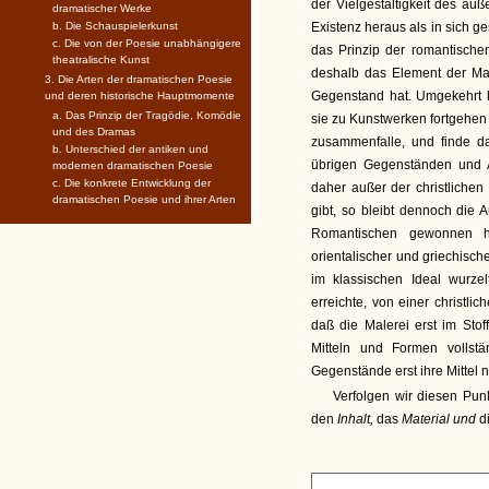
der Vielgestaltigkeit des äuß
dramatischer Werke
b. Die Schauspielerkunst
Existenz heraus als in sich g
c. Die von der Poesie unabhängigere
das Prinzip der romantische
theatralische Kunst
deshalb das Element der Mal
3. Die Arten der dramatischen Poesie
Gegenstand hat. Umgekehrt k
und deren historische Hauptmomente
a. Das Prinzip der Tragödie, Komödie
sie zu Kunstwerken fortgehen 
und des Dramas
zusammenfalle, und finde da
b. Unterschied der antiken und
übrigen Gegenständen und A
modernen dramatischen Poesie
c. Die konkrete Entwicklung der
daher außer der christlichen
dramatischen Poesie und ihrer Arten
gibt, so bleibt dennoch die
Romantischen gewonnen ha
orientalischer und griechisch
im klassischen Ideal wurze
erreichte, von einer christli
daß die Malerei erst im Stof
Mitteln und Formen vollst
Gegenstände erst ihre Mittel 
Verfolgen wir diesen Pun
den
Inhalt,
das
Material und
d