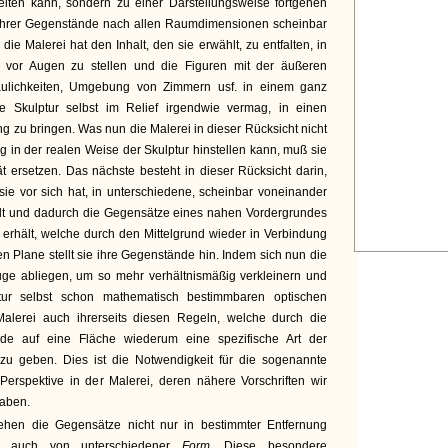
iten kann, sondern zu einer Darstellungsweise fortgehen
 ihrer Gegenstände nach allen Raumdimensionen scheinbar
die Malerei hat den Inhalt, den sie erwählt, zu entfalten, in
 vor Augen zu stellen und die Figuren mit der äußeren
bäulichkeiten, Umgebung von Zimmern usf. in einem ganz
e Skulptur selbst im Relief irgendwie vermag, in einen
zu bringen. Was nun die Malerei in dieser Rücksicht nicht
ng in der realen Weise der Skulptur hinstellen kann, muß sie
t ersetzen. Das nächste besteht in dieser Rücksicht darin,
 sie vor sich hat, in unterschiedene, scheinbar voneinander
eilt und dadurch die Gegensätze eines nahen Vordergrundes
 erhält, welche durch den Mittelgrund wieder in Verbindung
en Plane stellt sie ihre Gegenstände hin. Indem sich nun die
Auge abliegen, um so mehr verhältnismäßig verkleinern und
ur selbst schon mathematisch bestimmbaren optischen
Malerei auch ihrerseits diesen Regeln, welche durch die
de auf eine Fläche wiederum eine spezifische Art der
zu geben. Dies ist die Notwendigkeit für die sogenannte
Perspektive in der Malerei, deren nähere Vorschriften wir
haben.
ehen die Gegensätze nicht nur in bestimmter Entfernung
nd auch von unterschiedener
Form.
Diese besondere