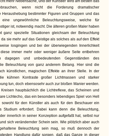
icht mehr Nebensache, und der Künstler wird am besten das
gebrauchen, wenn nicht die Forderung dramatischer
te Heraushebung bestimmter Figuren und Gruppen und das
er eine ungewöhnliche Beleuchtungsweise, welche für
stiger ist, notwendig macht. Die älteren großen Maler haben
pt ganz spezielle Situationen gleichsam der Beleuchtung
 da sie mehr auf das Geistige als solches als auf den Effekt
weise losgingen und bei der überwiegenden Innerlichkeit
s diese immer mehr oder weniger äußere Seite entbehren
ten dagegen und unbedeutenden Gegenständen des
ie Beleuchtung von ganz anderem Belang. Hier sind die
uch künstlichen, magischen Effekte an ihrer Stelle. In der
die kühnen Kontraste großer Lichtmassen und starker
rkung tun, doch ebensosehr auch zur bloßen Manier werden.
 Kreisen hauptsächlich die Lichtreflexe, das Scheinen und
re Lichtecho, das ein besonders lebendiges Spiel von Hell
 sowohl für den Künstler als auch für den Beschauer ein
s Studium erfordert. Dabei kann denn die Beleuchtung,
er innerlich in seiner Konzeption aufgefaßt hat, selbst nur
und sich verändernder Schein sein. Wie plötzlich aber auch
tgehaltene Beleuchtung sein mag, so muß dennoch der
egtesten Handlung dafür sorgen, daß das Ganze in dieser