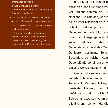
In der Malerei nun aber g
dramatischer Werke
b. Die Schauspielerkunst
obschon diese Grundlage von 
c. Die von der Poesie unabhängigere
Vor- und Zurücktreten, die Ru
theatralische Kunst
sinnlicher Gestalt, das, was
3. Die Arten der dramatischen Poesie
und deren historische Hauptmomente
es in dieser Rücksicht bis zu
a. Das Prinzip der Tragödie, Komödie
Schatten und bringen nur da
und des Dramas
Gegensatz nur erlaubt, insofe
b. Unterschied der antiken und
modernen dramatischen Poesie
Spiel der Übergänge und Ve
c. Die konkrete Entwicklung der
setzen und bis zu den fe
dramatischen Poesie und ihrer Arten
Gegensätze, so wird das Gan
Dunkleren bestimmte Teile
Besonders bei reichen Komp
Gegenstände voneinander wir
um eine weite Stufenleiter für
Was nun die nähere Bestim
vornehmlich von der Art
Tageslicht, Morgen-, Mittag
bewölkter Himmel, das Lic
einfallendes oder gleichmä
Beleuchtungsweisen verursach
öffentlichen, reichen Hand