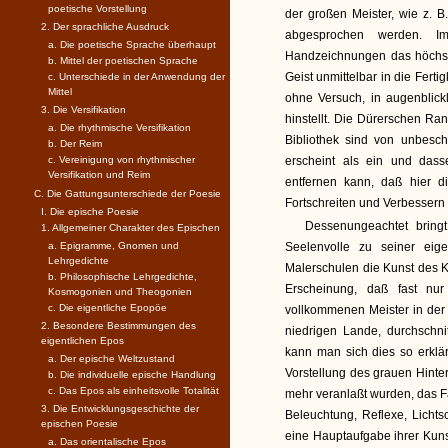
poetische Vorstellung
der großen Meister, wie z. B
2. Der sprachliche Ausdruck
abgesprochen werden. I
a. Die poetische Sprache überhaupt
Handzeichnungen das höchst
b. Mittel der poetischen Sprache
Geist unmittelbar in die Ferti
c. Unterschiede in der Anwendung der
Mittel
ohne Versuch, in augenblickl
3. Die Versifikation
hinstellt. Die Dürerschen R
a. Die rhythmische Versifikation
Bibliothek sind von unbeschr
b. Der Reim
c. Vereinigung von rhythmischer
erscheint als ein und das
Versifikation und Reim
entfernen kann, daß hier 
C. Die Gattungsunterschiede der Poesie
Fortschreiten und Verbessern g
I. Die epische Poesie
Dessenungeachtet bring
1. Allgemeiner Charakter des Epischen
a. Epigramme, Gnomen und
Seelenvolle zu seiner eig
Lehrgedichte
Malerschulen die Kunst des Ko
b. Philosophische Lehrgedichte,
Erscheinung, daß fast nur
Kosmogonien und Theogonien
c. Die eigentliche Epopöe
vollkommenen Meister in der
2. Besondere Bestimmungen des
niedrigen Lande, durchschn
eigentlichen Epos
kann man sich dies so erklä
a. Der epische Weltzustand
Vorstellung des grauen Hinte
b. Die individuelle epische Handlung
c. Das Epos als einheitsvolle Totalität
mehr veranlaßt wurden, das F
3. Die Entwicklungsgeschichte der
Beleuchtung, Reflexe, Licht
epischen Poesie
eine Hauptaufgabe ihrer Kuns
a. Das orientalische Epos