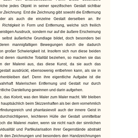
he jedes Objekt in seiner spezifischen Gestalt sichtbar
der
Zeichnung.
Erst die Zeichnung gibt sowohl die Entfernung
der als auch die einzelne Gestalt derselben an. Ihr
ie
Richtigkeit
in Form und Entfernung, welche sich freilich
geistigen Ausdruck, sondern nur auf die äußere Erscheinung
 selbst äußerliche Grundlage bildet, doch besonders bei
deren mannigfaltigen Bewegungen durch die dadurch
n großer Schwierigkeit ist. Insofern sich nun diese beiden
nd deren räumliche Totalität beziehen, so machen sie das
in der Malerei aus, das diese Kunst, da sie auch das
gestalt ausdrückt, ebensowenig entbehren kann, als sie in
ehenbleiben darf. Denn ihre eigentliche Aufgabe ist die
hrhaft Malerischen Entfernung und Gestalt nur durch
ntliche Darstellung gewinnen und darin aufgehen.
be, das
Kolorit,
was den Maler zum Maler macht. Wir bleiben
 hauptsächlich beim Skizzenhaften als bei dem vornehmlich
rfindungsreich und phantasievoll auch der innere Geist in
urchsichtigeren, leichteren Hülle der Gestalt unmittelbar
och die Malerei
malen,
wenn sie nicht nach der sinnlichen
vidualität und Partikularisation ihrer Gegenstände abstrakt
jedoch den Zeichnungen und besonders den Handzeichnungen