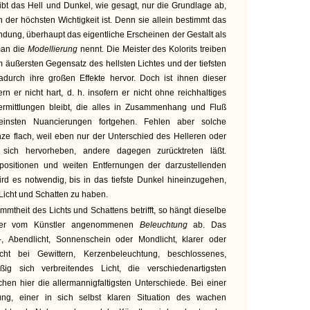
ibt das Hell und Dunkel, wie gesagt, nur die Grundlage ab,
der höchsten Wichtigkeit ist. Denn sie allein bestimmt das
ndung, überhaupt das eigentliche Erscheinen der Gestalt als
 man die
Modellierung
nennt. Die Meister des Kolorits treiben
m äußersten Gegensatz des hellsten Lichtes und der tiefsten
durch ihre großen Effekte hervor. Doch ist ihnen dieser
rn er nicht hart, d. h. insofern er nicht ohne reichhaltiges
rmittlungen bleibt, die alles in Zusammenhang und Fluß
insten Nuancierungen fortgehen. Fehlen aber solche
ze flach, weil eben nur der Unterschied des Helleren oder
 sich hervorheben, andere dagegen zurücktreten läßt.
ositionen und weiten Entfernungen der darzustellenden
d es notwendig, bis in das tiefste Dunkel hineinzugehen,
 Licht und Schatten zu haben.
mtheit des Lichts und Schattens betrifft, so hängt dieselbe
 der vom Künstler angenommenen
Beleuchtung
ab. Das
s-, Abendlicht, Sonnenschein oder Mondlicht, klarer oder
ht bei Gewittern, Kerzenbeleuchtung, beschlossenes,
ßig sich verbreitendes Licht, die verschiedenartigsten
en hier die allermannigfaltigsten Unterschiede. Bei einer
lung, einer in sich selbst klaren Situation des wachen