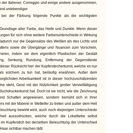
ei der Italiener, Correggio und einige andere ausgenommen,
r und unlebendiger.
bei der Färbung folgende Punkte als die wichtigsten
 Grundlage aller Farbe, das
Helle
und
Dunkle.
Wenn dieser
ungen für sich ohne weitere Farbenunterschiede in Wirkung
adurch nur die Gegensätze des Weißen als des Lichts und
attens sowie die Übergänge und Nuancen zum Vorschein,
ieren, indem sie dem eigentlich Plastischen der Gestalt
g, Senkung, Rundung, Entfernung der Gegenstände
dieser Rücksicht hier der Kupferstecherkunst, welche es nur
ls solchem zu tun hat, beiläufig erwähnen. Außer dem
orglichsten Arbeitsamkeit ist in dieser hochzuschätzenden
e steht, Geist mit der Nützlichkeit großer Vervielfältigung
uchdruckerkunst hat. Doch ist sie nicht, wie die Zeichnung
 und Schatten angewiesen, sondern bemüht sich in ihrer
s mit der Malerei in Wetteifer zu treten und außer dem Hell
leuchtung bewirkt wird, auch noch diejenigen Unterschiede
heit auszudrücken, welche durch die Lokalfarbe selbst
 im Kupferstich bei derselben Beleuchtung der Unterschied
aar sichtbar machen läßt.