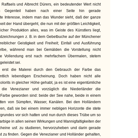
. Raffaels und Albrecht Dürers, ein bedeutender Wert nicht
m Gegenteil haben nach einer Seite hin gerade
e Interesse, indem man das Wunder sieht, daß der ganze
gkeit der Hand übergeht, die nun mit der größten Leichtigkeit,
icher Produktion alles, was im Geiste des Künstlers liegt,
andzeichnungen z. B. in dem Gebetbuche auf der Münchener
eiblicher Geistigkeit und Freiheit; Einfall und Ausführung
selbe, während man bei Gemälden die Vorstellung nicht
die Vollendung erst nach mehrfachem Übermalen, stetem
eleistet sei.
t erst die Malerei durch den Gebrauch der Farbe das
entlich lebendigen Erscheinung. Doch haben nicht alle
lorits in gleicher Höhe gehabt, ja es ist eine eigentümliche
 die Venezianer und vorzüglich die Niederländer die
 Farbe geworden sind: beide der See nahe, beide in einem
itten von Sümpfen, Wasser, Kanälen. Bei den Holländern
ren, daß sie bei einem immer nebligen Horizonte die stete
rgrundes vor sich hatten und nun durch dieses Trübe um so
arbige in allen seinen Wirkungen und Mannigfaltigkeiten der
scheine usf. zu studieren, hervorzuheben und darin gerade
t zu finden. Gegen die Venezianer und Holländer gehalten,