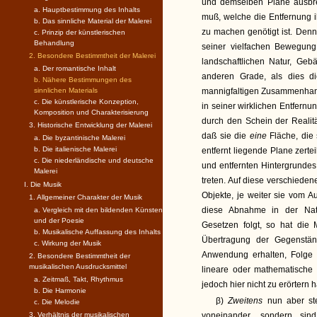
und demselben Plane ausbre
a. Hauptbestimmung des Inhalts
muß, welche die Entfernung
b. Das sinnliche Material der Malerei
zu machen genötigt ist. Denn 
c. Prinzip der künstlerischen
Behandlung
seiner vielfachen Bewegung
2. Besondere Bestimmtheit der Malerei
landschaftlichen Natur, Ge
a. Der romantische Inhalt
anderen Grade, als dies di
b. Nähere Bestimmungen des
sinnlichen Materials
mannigfaltigen Zusammenhang 
c. Die künstlerische Konzeption,
in seiner wirklichen Entfernu
Komposition und Charakterisierung
durch den Schein der Realitä
3. Historische Entwicklung der Malerei
daß sie die
eine
Fläche, die
a. Die byzantinische Malerei
b. Die italienische Malerei
entfernt liegende Plane zert
c. Die niederländische und deutsche
und entfernten Hintergrundes
Malerei
treten. Auf diese verschieden
I. Die Musik
Objekte, je weiter sie vom 
1. Allgemeiner Charakter der Musik
diese Abnahme in der Nat
a. Vergleich mit den bildenden Künsten
und der Poesie
Gesetzen folgt, so hat die 
b. Musikalische Auffassung des Inhalts
Übertragung der Gegenstän
c. Wirkung der Musik
Anwendung erhalten, Folge 
2. Besondere Bestimmtheit der
musikalischen Ausdrucksmittel
lineare oder mathematische 
a. Zeitmaß, Takt, Rhythmus
jedoch hier nicht zu erörtern 
b. Die Harmonie
β)
Zweitens
nun aber st
c. Die Melodie
3. Verhältnis der musikalischen
voneinander, sondern si