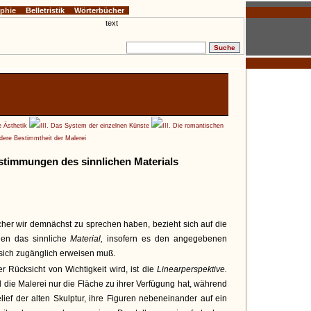
ophie
Belletristik
Wörterbücher
e Ästhetik
III. Das System der einzelnen Künste
III. Die romantischen
dere Bestimmtheit der Malerei
stimmungen des sinnlichen Materials
cher wir demnächst zu sprechen haben, bezieht sich auf die
en das sinnliche
Material,
insofern es den angegebenen
, sich zugänglich erweisen muß.
er Rücksicht von Wichtigkeit wird, ist die
Linearperspektive.
eil die Malerei nur die Fläche zu ihrer Verfügung hat, während
lief der alten Skulptur, ihre Figuren nebeneinander auf ein