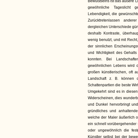
Bewußtseins ist das äußere L
gewöhnliche Tageslicht 
Lebendigkeit, die gewünsch
Zurücktretenlassen ander
dergleichen Unterschiede gün
deshalb Kontraste, überhau
wenig benutzt, und mit Recht,
der sinnlichen Erscheinungs
und Wichtigkeit des Gehalt
konnten. Bei Landschaf
gewöhnlichen Lebens wird d
großen künstlerischen, oft a
Landschaft z. B. können 
Schattenpartien die beste Wi
Umgekehrt sind es in diesen
Widerscheinen, dies wunderba
und Dunkel hervorbringt und
gründliches und anhaltende
welche der Maler äußerlich od
ein schnell vorübergehender 
oder ungewöhnlich die fes
Künstler selbst bei der bew