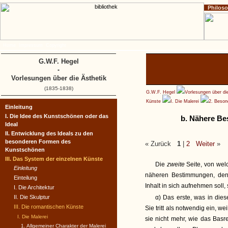
Philos
Home
Impressum
Copyright
G.W.F. Hegel
-
Vorlesungen über die Ästhetik
(1835-1838)
G.W.F. Hegel
Vorlesungen über di
Künste
I. Die Malerei
2. Beson
Einleitung
I. Die Idee des Kunstschönen oder das
b. Nähere Be
Ideal
II. Entwicklung des Ideals zu den
besonderen Formen des
« Zurück
1
|
2
Weiter
»
Kunstschönen
III. Das System der einzelnen Künste
Die
zweite
Seite, von wel
Einleitung
näheren Bestimmungen, den
Einteilung
Inhalt in sich aufnehmen soll
I. Die Architektur
II. Die Skulptur
α) Das erste, was in dies
III. Die romantischen Künste
Sie tritt als notwendig ein, w
I. Die Malerei
sie nicht mehr, wie das Basre
1. Allgemeiner Charakter der Malerei