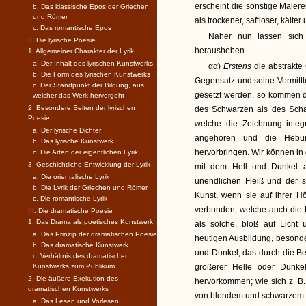
erscheint die sonstige Maler
b. Das klassische Epos der Griechen
und Römer
als trockener, saftloser, kälte
c. Das romantische Epos
Näher nun lassen sich 
II. Die lyrische Poesie
herausheben.
1. Allgemeiner Charakter der Lyrik
a. Der Inhalt des lyrischen Kunstwerks
αα)
Erstens
die abstrakte
b. Die Form des lyrischen Kunstwerks
Gegensatz und seine Vermittl
c. Der Standpunkt der Bildung, aus
gesetzt werden, so kommen d
welcher das Werk hervorgeht
2. Besondere Seiten der lyrischen
des Schwarzen als des Sch
Poesie
welche die Zeichnung integr
a. Der lyrische Dichter
angehören und die Hebun
b. Das lyrische Kunstwerk
hervorbringen. Wir können in 
c. Die Arten der eigentlichen Lyrik
3. Geschichtliche Entwicklung der Lyrik
mit dem Hell und Dunkel a
a. Die orientalische Lyrik
unendlichen Fleiß und der s
b. Die Lyrik der Griechen und Römer
Kunst, wenn sie auf ihrer Höh
c. Die romantische Lyrik
verbunden, welche auch die B
III. Die dramatische Poesie
1. Das Drama als poetisches Kunstwerk
als solche, bloß auf Licht
a. Das Prinzip der dramatischen Poesie
heutigen Ausbildung, besonder
b. Das dramatische Kunstwerk
und Dunkel, das durch die Be
c. Verhältnis des dramatischen
Kunstwerks zum Publikum
größerer Helle oder Dunkel
2. Die äußere Exekution des
hervorkommen; wie sich z. B.
dramatischen Kunstwerks
von blondem und schwarzem H
a. Das Lesen und Vorlesen