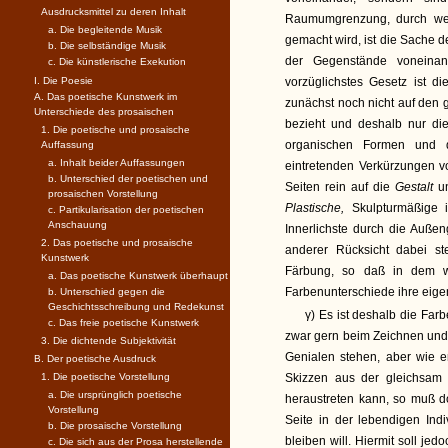
Ausdrucksmittel zu deren Inhalt
Raumumgrenzung, durch welc
a. Die begleitende Musik
gemacht wird, ist die Sache 
b. Die selbständige Musik
der Gegenstände voneinan
c. Die künstlerische Exekution
I. Die Poesie
vorzüglichstes Gesetz ist d
A. Das poetische Kunstwerk im
zunächst noch nicht auf den 
Unterschiede des prosaischen
bezieht und deshalb nur die
1. Die poetische und prosaische
organischen Formen und 
Auffassung
a. Inhalt beider Auffassungen
eintretenden Verkürzungen vo
b. Unterschied der poetischen und
Seiten rein auf die
Gestalt
u
prosaischen Vorstellung
Plastische,
Skulpturmäßige 
c. Partikularisation der poetischen
Anschauung
Innerlichste durch die Außen
2. Das poetische und prosaische
anderer Rücksicht dabei st
Kunstwerk
Färbung, so daß in dem wa
a. Das poetische Kunstwerk überhaupt
Farbenunterschiede ihre eige
b. Unterschied gegen die
Geschichtsschreibung und Redekunst
γ) Es ist deshalb die Far
c. Das freie poetische Kunstwerk
zwar gern beim Zeichnen und
3. Die dichtende Subjektivität
Genialen stehen, aber wie e
B. Der poetische Ausdruck
1. Die poetische Vorstellung
Skizzen aus der gleichsam d
a. Die ursprünglich poetische
heraustreten kann, so muß d
Vorstellung
Seite in der lebendigen Indi
b. Die prosaische Vorstellung
bleiben will. Hiermit soll 
c. Die sich aus der Prosa herstellende