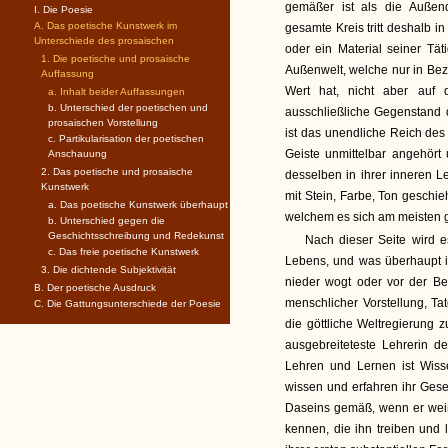
gemäßer ist als die Außend
I. Die Poesie
A. Das poetische Kunstwerk im
gesamte Kreis tritt deshalb i
Unterschiede des prosaischen
oder ein Material seiner Tä
1. Die poetische und prosaische
Außenwelt, welche nur in Be
Auffassung
Wert hat, nicht aber auf 
a. Inhalt beider Auffassungen
b. Unterschied der poetischen und
ausschließliche Gegenstand 
prosaischen Vorstellung
ist das unendliche Reich des
c. Partikularisation der poetischen
Geiste unmittelbar angehört
Anschauung
2. Das poetische und prosaische
desselben in ihrer inneren L
Kunstwerk
mit Stein, Farbe, Ton geschie
a. Das poetische Kunstwerk überhaupt
welchem es sich am meisten 
b. Unterschied gegen die
Geschichtsschreibung und Redekunst
Nach dieser Seite wird e
c. Das freie poetische Kunstwerk
Lebens, und was überhaupt 
3. Die dichtende Subjektivität
nieder wogt oder vor der Be
B. Der poetische Ausdruck
menschlicher Vorstellung, Ta
C. Die Gattungsunterschiede der Poesie
die göttliche Weltregierung 
ausgebreiteteste Lehrerin 
Lehren und Lernen ist Wis
wissen und erfahren ihr Gese
Daseins gemäß, wenn er weiß
kennen, die ihn treiben und 