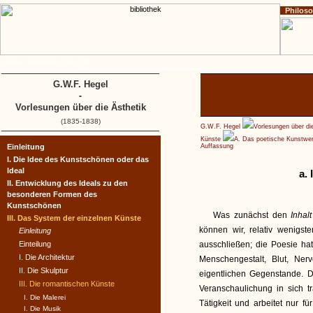
Philos
Home
Impressum
Copyright
G.W.F. Hegel
-
Vorlesungen über die Ästhetik
(1835-1838)
G.W.F. Hegel
Vorlesungen über di
Künste
A. Das poetische Kunstwer
Einleitung
Auffassung
I. Die Idee des Kunstschönen oder das
Ideal
a.
II. Entwicklung des Ideals zu den
besonderen Formen des
Kunstschönen
Was zunächst den
Inhal
III. Das System der einzelnen Künste
können wir, relativ wenigst
Einleitung
Einteilung
ausschließen; die Poesie ha
I. Die Architektur
Menschengestalt, Blut, Ner
II. Die Skulptur
eigentlichen Gegenstande. 
III. Die romantischen Künste
Veranschaulichung in sich tr
I. Die Malerei
Tätigkeit und arbeitet nur f
I. Die Musik