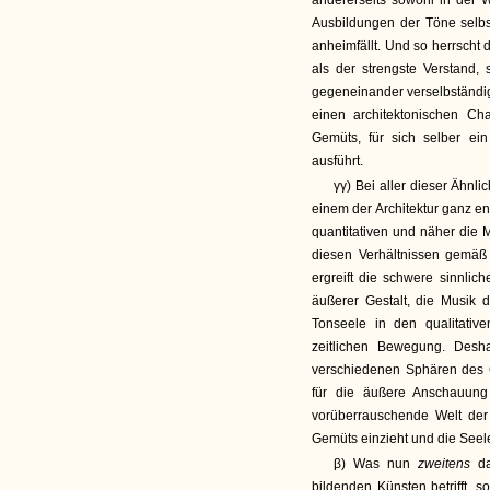
andererseits sowohl in der 
Ausbildungen der Töne selb
anheimfällt. Und so herrscht 
als der strengste Verstand, 
gegeneinander verselbständig
einen architektonischen Ch
Gemüts, für sich selber ei
ausführt.
γγ) Bei aller dieser Ähnl
einem der Architektur ganz e
quantitativen und näher die 
diesen Verhältnissen gemäß g
ergreift die schwere sinnli
äußerer Gestalt, die Musik 
Tonseele in den qualitativ
zeitlichen Bewegung. Des
verschiedenen Sphären des G
für die äußere Anschauung
vorüberrauschende Welt der
Gemüts einzieht und die See
β) Was nun
zweitens
d
bildenden Künsten betrifft, s