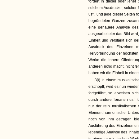
fordert in dieser oder jener
solchem Ausdrucke, solcher 
usf., und jede dieser Seiten f
begründeten Ganzen zusamm
eine genauere Analyse dess
ausgearbeiteter das Bild wird
Einheit und verstärkt sich 
Ausdruck des Einzelnen m
Hervorbringung der höchsten 
Werke die innere Gliederu
anderen nötig macht, nicht feh
haben wir die Einheit in ein
ββ) In einem musikalische
erschöpft; wird es nun wiede
fortgeführt, so erweisen s
durch andere Tonarten usf. f
nur der rein musikalischen
Element harmonischer Untersc
noch von ihm getragen bl
Ausführung des Einzelnen un
lebendige Analyse des Inhalts
in einem musikalischen Werke