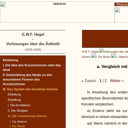
Philos
Home
Impressum
Copyright
G.W.F. Hegel
-
Vorlesungen über die Ästhetik
(1835-1838)
G.W.F. Hegel
Vorlesungen über di
Künste
I. Die Musik
1. Allgem
Einleitung
I. Die Idee des Kunstschönen oder das
a. Vergleich mi
Ideal
II. Entwicklung des Ideals zu den
besonderen Formen des
« Zurück
1
|
2
Weiter
»
Kunstschönen
III. Das System der einzelnen Künste
In Ansehung des ersten
Einleitung
spezifischen Besonderheit kl
Einteilung
Künsten vergleichen.
I. Die Architektur
II. Die Skulptur
α)
Erstens
steht sie zu
III. Die romantischen Künste
dennoch in einem verwandtsch
I. Die Malerei
αα) Wenn nämlich in der 
I. Die Musik