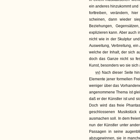
ein anderes hinzukommt und b
forttreiben, verändern, hie
scheinen, dann wieder sieg
Beziehungen, Gegensätzen,
explizieren kann. Aber auch i
nicht wie in der Skulptur und
Ausweitung, Verbreitung, ein
welche der Inhalt, der sich a
doch das Ganze nicht so fes
Kunst, besonders wo sie sich
γγ) Nach dieser Seite hi
Elemente jener formellen Fre
weniger über das Vorhandene
angenommene Thema ist gleic
daß er der Künstler ist und s
Doch wird das freie Phantas
geschlossenen Musikstück 
ausmachen soll. In dem freie
nun der Künstler unter ande
Passagen in seine augenbli
abzugewinnen, sie in manche