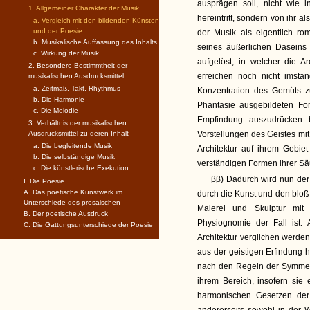
ausprägen soll, nicht wie 
1. Allgemeiner Charakter der Musik
hereintritt, sondern von ihr 
a. Vergleich mit den bildenden Künsten
und der Poesie
der Musik als eigentlich ro
b. Musikalische Auffassung des Inhalts
seines äußerlichen Daseins
c. Wirkung der Musik
aufgelöst, in welcher die Ar
2. Besondere Bestimmtheit der
erreichen noch nicht imsta
musikalischen Ausdrucksmittel
a. Zeitmaß, Takt, Rhythmus
Konzentration des Gemüts 
b. Die Harmonie
Phantasie ausgebildeten Fo
c. Die Melodie
Empfindung auszudrücken b
3. Verhältnis der musikalischen
Ausdrucksmittel zu deren Inhalt
Vorstellungen des Geistes mi
a. Die begleitende Musik
Architektur auf ihrem Gebiet
b. Die selbständige Musik
verständigen Formen ihrer Sä
c. Die künstlerische Exekution
ββ) Dadurch wird nun der 
I. Die Poesie
A. Das poetische Kunstwerk im
durch die Kunst und den bloß
Unterschiede des prosaischen
Malerei und Skulptur mi
B. Der poetische Ausdruck
Physiognomie der Fall ist.
C. Die Gattungsunterschiede der Poesie
Architektur verglichen werd
aus der geistigen Erfindung 
nach den Regeln der Symmetr
ihrem Bereich, insofern si
harmonischen Gesetzen der T