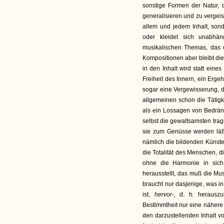
sonstige Formen der Natur, 
generalisieren und zu vergei
allem und jedem Inhalt, sond
oder kleidet sich unabhä
musikalischen Themas, das e
Kompositionen aber bleibt die 
in den Inhalt wird statt eine
Freiheit des Innern, ein Erg
sogar eine Vergewisserung, da
allgemeinen schon die Tätigk
als ein Lossagen von Bedrän
selbst die gewaltsamsten trag
sie zum Genüsse werden läßt,
nämlich die bildenden Künste
die Totalität des Menschen, d
ohne die Harmonie in sich s
herausstellt, das muß die Mu
braucht nur dasjenige, was i
ist,
hervor-,
d. h. herauszu
Bestimmtheit nur eine nähere E
den darzustellenden Inhalt v