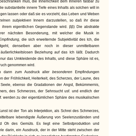
 beschränken muß, die Innerlichkeit dem Inneren faßbar zu
e substantielle innere Tiefe eines Inhalts als solchen will in
ngen lassen oder daß sie es vorzieht, das Leben und Weben
nzelnen
subjektiven
Innern darzustellen, so daß ihr diese
zu ihrem eigentlichen Gegenstande wird. ββ) Die abstrakte
ihrer nächsten Besonderung, mit welcher die Musik in
Empfindung,
die sich erweiternde Subjektivität des Ich, die
tgeht, denselben aber noch in dieser unmittelbaren
äußerlichkeitslosen Beziehung auf das Ich läßt. Dadurch
nur das Umkleidende des Inhalts, und diese Sphäre ist es,
pruch genommen wird.
ich dann zum Ausdruck aller
besonderen
Empfindungen
 der Fröhlichkeit, Heiterkeit, des Scherzes, der Laune, des
Seele, ebenso die Gradationen der Angst, Bekümmernis,
mers, des Schmerzes, der Sehnsucht usf. und endlich der
sf. werden zu der eigentümlichen Sphäre des musikalischen
nst ist der Ton als Interjektion, als Schrei des Schmerzes,
mittelbare lebendigste Äußerung von Seelenzuständen und
d Oh des Gemüts. Es liegt eine Selbstproduktion und
ele darin, ein Ausdruck, der in der Mitte steht zwischen der