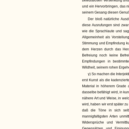
bewußtlosen Versenkung und 
und ein Hervorbringen, das ni
seinem Gesang diesen Genuß u
Der bloß natürliche Ausd
diese Ausrufungen sind zwar 
wie die Sprachlaute und sage
Allgemeinheit als Vorstell
Stimmung und Empfindung kund
dem Herzen durch das Hera
Befreiung noch keine Befr
Empfindungen in bestimmte
Wildheit, seinem rohen Erge
γ) So machen die Interjek
erst Kunst als die kadenzierte
Material in höherem Grade a
dasselbe befähigt wird, in k
nähere Art und Weise, in wel
wird, haben wir erst später zu
daß die Töne in sich selb
mannigfaltigsten Arten unm
Widersprüche und Vermitt
Gegensätzen und Einigung