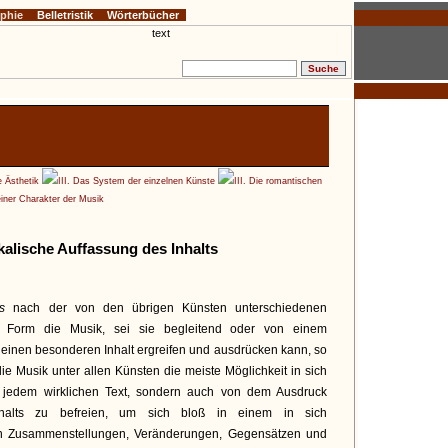
ophie
Belletristik
Wörterbücher
e Ästhetik
III. Das System der einzelnen Künste
III. Die romantischen
einer Charakter der Musik
kalische Auffassung des Inhalts
ns
nach der von den übrigen Künsten unterschiedenen
n Form die Musik, sei sie begleitend oder von einem
einen besonderen Inhalt ergreifen und ausdrücken kann, so
 die Musik unter allen Künsten die meiste Möglichkeit in sich
on jedem wirklichen Text, sondern auch von dem Ausdruck
nhalts zu befreien, um sich bloß in einem in sich
on Zusammenstellungen, Veränderungen, Gegensätzen und