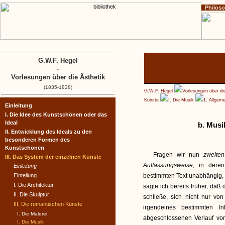
Philos
Home
Impressum
Copyright
G.W.F. Hegel
-
Vorlesungen über die Ästhetik
(1835-1838)
G.W.F. Hegel
Vorlesungen über di
Künste
I. Die Musik
1. Allgem
Einleitung
I. Die Idee des Kunstschönen oder das
Ideal
b. Musi
II. Entwicklung des Ideals zu den
besonderen Formen des
Kunstschönen
Fragen wir nun
zweite
III. Das System der einzelnen Künste
Auffassungsweise,
in dere
Einleitung
Einteilung
bestimmten Text unabhängig, 
I. Die Architektur
sagte ich bereits früher, daß
II. Die Skulptur
schließe, sich nicht nur v
III. Die romantischen Künste
irgendeines bestimmten I
I. Die Malerei
abgeschlossenen Verlauf v
I. Die Musik