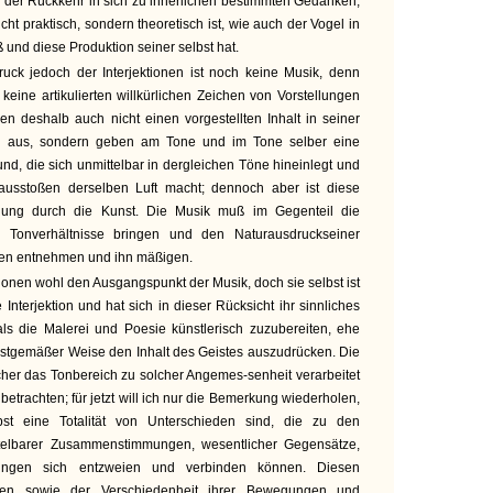
der Rückkehr in sich zu innerlichen bestimmten Gedanken,
cht praktisch, sondern theoretisch ist, wie auch der Vogel in
nd diese Produktion seiner selbst hat.
ruck jedoch der Interjektionen ist noch keine Musik, denn
keine artikulierten willkürlichen Zeichen von Vorstellungen
n deshalb auch nicht einen vorgestellten Inhalt in seiner
ung aus, sondern geben am Tone und im Tone selber eine
, die sich unmittelbar in dergleichen Töne hineinlegt und
usstoßen derselben Luft macht; dennoch aber ist diese
eiung durch die Kunst. Die Musik muß im Gegenteil die
 Tonverhältnisse bringen und den Naturausdruckseiner
hen entnehmen und ihn mäßigen.
tionen wohl den Ausgangspunkt der Musik, doch sie selbst ist
 Interjektion und hat sich in dieser Rücksicht ihr sinnliches
ls die Malerei und Poesie künstlerisch zuzubereiten, ehe
unstgemäßer Weise den Inhalt des Geistes auszudrücken. Die
cher das Tonbereich zu solcher Angemes-senheit verarbeitet
 betrachten; für jetzt will ich nur die Bemerkung wiederholen,
st eine Totalität von Unterschieden sind, die zu den
ittelbarer Zusammenstimmungen, wesentlicher Gegensätze,
lungen sich entzweien und verbinden können. Diesen
en sowie der Verschiedenheit ihrer Bewegungen und