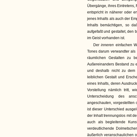
Übergänge, ihres Eintretens,
entspricht in näherer oder e
jenes Inhalts als auch der E
Inhalts bemächtigen, so da
aufgefaßt und gestaltet, den
im Geist vorhanden ist.
Der
inneren
einfachen W
Tones darum verwandter als da
räumlichen Gestalten zu b
Außereinanders Bestand zu e
und deshalb nicht zu dem 
leiblichen Gestalt und Ersch
eines Inhalts, deren Ausdru
Vorstellung nämlich tritt,
Unterscheidung des ans
angeschauten, vorgestellten
ist dieser Unterschied ausge
der Inhalt trennungslos mit 
auch als begleitende Kuns
verdeutlichende Dolmetscher
äußerlich veranschaulichen o