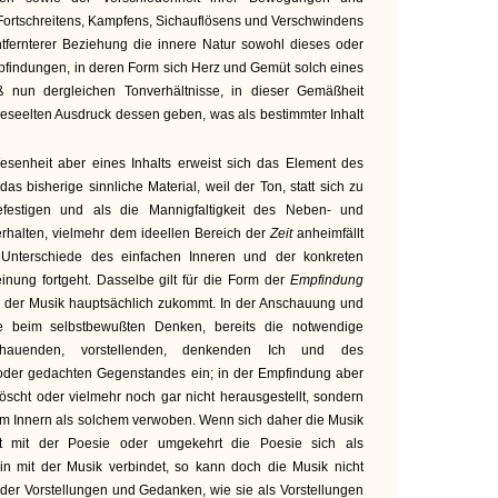
 Fortschreitens, Kampfens, Sichauflösens und Verschwindens
ntfernterer Beziehung die innere Natur sowohl dieses oder
mpfindungen, in deren Form sich Herz und Gemüt solch eines
ß nun dergleichen Tonverhältnisse, in dieser Gemäßheit
 beseelten Ausdruck dessen geben, was als bestimmter Inhalt
esenheit aber eines Inhalts erweist sich das Element des
s bisherige sinnliche Material, weil der Ton, statt sich zu
efestigen und als die Mannigfaltigkeit des Neben- und
rhalten, vielmehr dem ideellen Bereich der
Zeit
anheimfällt
Unterschiede des einfachen Inneren und der konkreten
einung fortgeht. Dasselbe gilt für die Form der
Empfindung
ck der Musik hauptsächlich zukommt. In der Anschauung und
 wie beim selbstbewußten Denken, bereits die notwendige
chauenden, vorstellenden, denkenden Ich und des
 oder gedachten Gegenstandes ein; in der Empfindung aber
löscht oder vielmehr noch gar nicht herausgestellt, sondern
dem Innern als solchem verwoben. Wenn sich daher die Musik
t mit der Poesie oder umgekehrt die Poesie sich als
in mit der Musik verbindet, so kann doch die Musik nicht
der Vorstellungen und Gedanken, wie sie als Vorstellungen