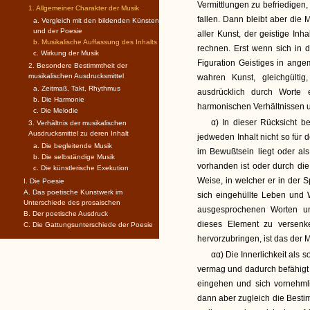
Vermittlungen zu befriedigen
1. Allgemeiner Charakter der Musik
fallen. Dann bleibt aber die 
a. Vergleich mit den bildenden Künsten
und der Poesie
aller Kunst, der geistige Inh
b. Musikalische Auffassung des Inhalts
rechnen. Erst wenn sich in 
c. Wirkung der Musik
Figuration Geistiges in ang
2. Besondere Bestimmtheit der
musikalischen Ausdrucksmittel
wahren Kunst, gleichgülti
a. Zeitmaß, Takt, Rhythmus
ausdrücklich durch Worte
b. Die Harmonie
harmonischen Verhältnissen
c. Die Melodie
α) In dieser Rücksicht b
3. Verhältnis der musikalischen
Ausdrucksmittel zu deren Inhalt
jedweden Inhalt nicht so für 
a. Die begleitende Musik
im Bewußtsein liegt oder a
b. Die selbständige Musik
vorhanden ist oder durch di
c. Die künstlerische Exekution
Weise, in welcher er in der 
I. Die Poesie
A. Das poetische Kunstwerk im
sich eingehüllte Leben und 
Unterschiede des prosaischen
ausgesprochenen Worten un
B. Der poetische Ausdruck
dieses Element zu versenk
C. Die Gattungsunterschiede der Poesie
hervorzubringen, ist das der 
αα) Die Innerlichkeit als s
vermag und dadurch befähigt 
eingehen und sich vornehmli
dann aber zugleich die Besti