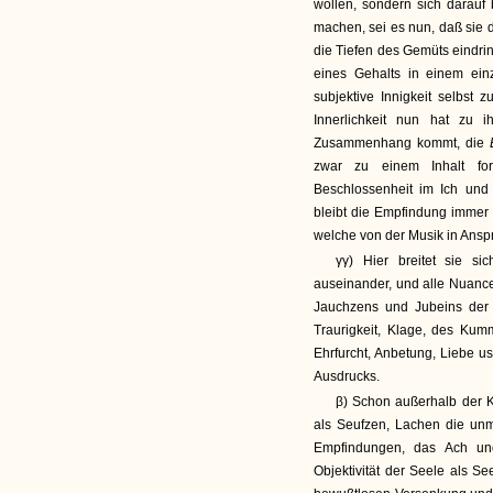
wollen, sondern sich darauf
machen, sei es nun, daß sie di
die Tiefen des Gemüts eindri
eines Gehalts in einem ei
subjektive Innigkeit selbst 
Innerlichkeit nun hat zu 
Zusammenhang kommt, die
zwar zu einem Inhalt for
Beschlossenheit im Ich und 
bleibt die Empfindung immer 
welche von der Musik in Ans
γγ) Hier breitet sie s
auseinander, und alle Nuancen
Jauchzens und Jubeins der 
Traurigkeit, Klage, des Kum
Ehrfurcht, Anbetung, Liebe u
Ausdrucks.
β) Schon außerhalb der Ku
als Seufzen, Lachen die un
Empfindungen, das Ach un
Objektivität der Seele als Se