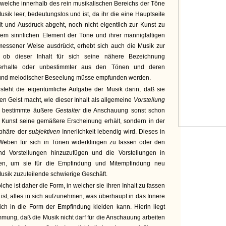
, welche innerhalb des rein musikalischen Bereichs der Töne
Musik leer, bedeutungslos und ist, da ihr die eine Hauptseite
alt und Ausdruck abgeht, noch nicht eigentlich zur Kunst zu
dem sinnlichen Element der Töne und ihrer mannigfaltigen
emessener Weise ausdrückt, erhebt sich auch die Musik zur
g, ob dieser Inhalt für sich seine nähere Bezeichnung
 erhalte oder unbestimmter aus den Tönen und deren
 und melodischer Beseelung müsse empfunden werden.
esteht die eigentümliche Aufgabe der Musik darin, daß sie
den Geist macht, wie dieser Inhalt als allgemeine
Vorstellung
ls bestimmte äußere
Gestalter
die Anschauung sonst schon
e Kunst seine gemäßere Erscheinung erhält, sondern in der
Sphäre der
subjektiven
Innerlichkeit lebendig wird. Dieses in
Weben für sich in Tönen widerklingen zu lassen oder den
d Vorstellungen hinzuzufügen und die Vorstellungen in
en, um sie für die Empfindung und Mitempfindung neu
Musik zuzuteilende schwierige Geschäft.
olche ist daher die Form, in welcher sie ihren Inhalt zu fassen
ist, alles in sich aufzunehmen, was überhaupt in das Innere
ch in die Form der Empfindung kleiden kann. Hierin liegt
mmung, daß die Musik nicht darf für die Anschauung arbeiten