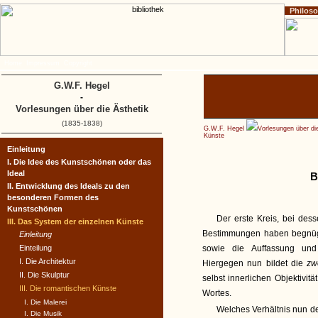
Philos
Home
Impressum
Copyright
G.W.F. Hegel
-
Vorlesungen über die Ästhetik
(1835-1838)
G.W.F. Hegel
Vorlesungen über di
Künste
Einleitung
I. Die Idee des Kunstschönen oder das
Ideal
B
II. Entwicklung des Ideals zu den
besonderen Formen des
Kunstschönen
Der erste Kreis, bei de
III. Das System der einzelnen Künste
Bestimmungen haben begnüge
Einleitung
Einteilung
sowie die Auffassung und
I. Die Architektur
Hiergegen nun bildet die
zw
II. Die Skulptur
selbst innerlichen Objektivit
III. Die romantischen Künste
Wortes.
I. Die Malerei
Welches Verhältnis nun de
I. Die Musik