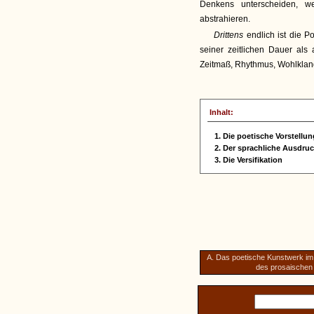
Denkens unterscheiden, w
abstrahieren.
Drittens
endlich ist die P
seiner zeitlichen Dauer al
Zeitmaß, Rhythmus, Wohlklang,
Inhalt:
1. Die poetische Vorstellun
2. Der sprachliche Ausdru
3. Die Versifikation
A. Das poetische Kunstwerk im
des prosaischen