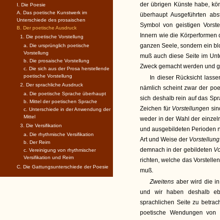
der übrigen Künste habe, kön
I. Die Poesie
A. Das poetische Kunstwerk im
überhaupt Ausgeführten abs
Unterschiede des prosaischen
Symbol von geistigen Vorste
B. Der poetische Ausdruck
Innern wie die Körperformen 
1. Die poetische Vorstellung
ganzen Seele, sondern ein b
a. Die ursprünglich poetische
Vorstellung
muß auch diese Seite im Unt
b. Die prosaische Vorstellung
Zweck gemacht werden und ge
c. Die sich aus der Prosa herstellende
poetische Vorstellung
In dieser Rücksicht lass
2. Der sprachliche Ausdruck
nämlich scheint zwar der po
a. Die poetische Sprache überhaupt
sich deshalb rein auf das Spr
b. Mittel der poetischen Sprache
Zeichen für
Vorstellungen
sin
c. Unterschiede in der Anwendung der
Mittel
weder in der Wahl der einzel
3. Die Versifikation
und ausgebildeten Perioden n
a. Die rhythmische Versifikation
Art und Weise der
Vorstellung
b. Der Reim
demnach in der gebildeten
Vo
c. Vereinigung von rhythmischer
Versifikation und Reim
richten, welche das Vorstel
C. Die Gattungsunterschiede der Poesie
muß.
Zweitens
aber wird die in
und wir haben deshalb e
sprachlichen Seite zu betrac
poetische Wendungen von 