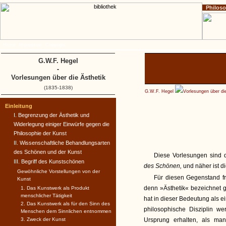
Philos
Home
Impressum
Copyright
G.W.F. Hegel
-
Vorlesungen über die Ästhetik
(1835-1838)
G.W.F. Hegel
Vorlesungen über di
Einleitung
I. Begrenzung der Ästhetik und
Widerlegung einiger Einwürfe gegen die
Philosophie der Kunst
II. Wissenschaftliche Behandlungsarten
des Schönen und der Kunst
Diese Vorlesungen sind
III. Begriff des Kunstschönen
des Schönen,
und näher ist d
Gewöhnliche Vorstellungen von der
Für diesen Gegenstand fre
Kunst
denn »Ästhetik« bezeichnet 
1. Das Kunstwerk als Produkt
menschlicher Tätigkeit
hat in dieser Bedeutung als e
2. Das Kunstwerk als für den Sinn des
philosophische Disziplin we
Menschen dem Sinnlichen entnommen
3. Zweck der Kunst
Ursprung erhalten, als ma