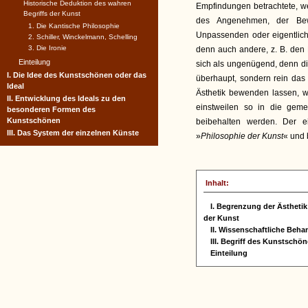
Historische Deduktion des wahren
Empfindungen betrachtete, we
Begriffs der Kunst
des Angenehmen, der Bew
1. Die Kantische Philosophie
Unpassenden oder eigentlic
2. Schiller, Winckelmann, Schelling
3. Die Ironie
denn auch andere, z. B. de
Einteilung
sich als ungenügend, denn die
I. Die Idee des Kunstschönen oder das
überhaupt, sondern rein das
Ideal
Ästhetik bewenden lassen, w
II. Entwicklung des Ideals zu den
einstweilen so in die gem
besonderen Formen des
Kunstschönen
beibehalten werden. Der ei
III. Das System der einzelnen Künste
»
Philosophie der Kunst
« und 
Inhalt:
I. Begrenzung der Ästheti
der Kunst
II. Wissenschaftliche Beh
III. Begriff des Kunstschö
Einteilung