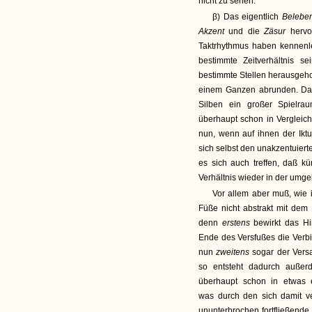
nicht zu sehen.
β) Das eigentlich
Belebe
Akzent
und die
Zäsur
hervo
Taktrhythmus haben kennenle
bestimmte Zeitverhältnis 
bestimmte Stellen herausgeho
einem Ganzen abrunden. Dad
Silben ein großer Spielra
überhaupt schon in Vergleic
nun, wenn auf ihnen der Iktu
sich selbst den unakzentuier
es sich auch treffen, daß k
Verhältnis wieder in der umg
Vor allem aber muß, wie 
Füße nicht abstrakt mit dem
denn
erstens
bewirkt das H
Ende des Versfußes die Verb
nun
zweitens
sogar der Vers
so entsteht dadurch außerd
überhaupt schon in etwas e
was durch den sich damit ver
ununterbrochen fortfließende