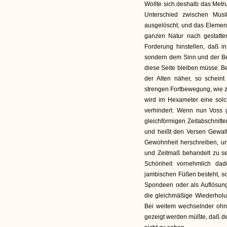
Wollte sich deshalb das Met
Unterschied zwischen Mus
ausgelöscht, und das Element
ganzen Natur nach gestatten
Forderung hinstellen, daß 
sondern dem Sinn und der Be
diese Seite bleiben müsse. B
der Alten näher, so scheint
strengen Fortbewegung, wie z.
wird im Hexameter eine sol
verhindert. Wenn nun Voss g
gleichförmigen Zeitabschnitten
und heißt den Versen Gewal
Gewohnheit herschreiben, un
und Zeitmaß behandelt zu se
Schönheit vornehmlich dad
jambischen Füßen besteht, so
Spondeen oder als Auflösung
die gleichmäßige Wiederholu
Bei weitem wechselnder ohne
gezeigt werden müßte, daß der