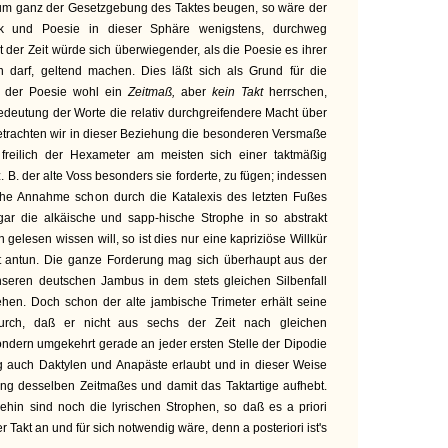
rum ganz der Gesetzgebung des Taktes beugen, so wäre der
ik und Poesie in dieser Sphäre wenigstens, durchweg
 der Zeit würde sich überwiegender, als die Poesie es ihrer
 darf, geltend machen. Dies läßt sich als Grund für die
in der Poesie wohl ein
Zeitmaß,
aber
kein Takt
herrschen,
deutung der Worte die relativ durchgreifendere Macht über
etrachten wir in dieser Beziehung die besonderen Versmaße
 freilich der Hexameter am meisten sich einer taktmäßig
 B. der alte Voss besonders sie forderte, zu fügen; indessen
che Annahme schon durch die Katalexis des letzten Fußes
ar die alkäische und sapp-hische Strophe in so abstrakt
 gelesen wissen will, so ist dies nur eine kapriziöse Willkür
t antun. Die ganze Forderung mag sich überhaupt aus der
seren deutschen Jambus in dem stets gleichen Silbenfall
hen. Doch schon der alte jambische Trimeter erhält seine
urch, daß er nicht aus sechs der Zeit nach gleichen
ndern umgekehrt gerade an jeder ersten Stelle der Dipodie
 auch Daktylen und Anapäste erlaubt und in dieser Weise
ng desselben Zeitmaßes und damit das Taktartige aufhebt.
hin sind noch die lyrischen Strophen, so daß es a priori
 Takt an und für sich notwendig wäre, denn a posteriori ist's