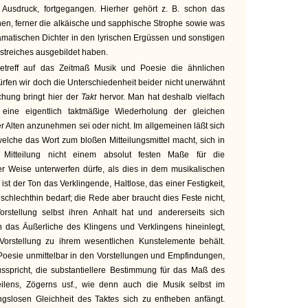
 Ausdruck, fortgegangen. Hierher gehört z. B. schon das
en, ferner die alkäische und sapphische Strophe sowie was
matischen Dichter in den lyrischen Ergüssen und sonstigen
treiches ausgebildet haben.
etreff auf das Zeitmaß Musik und Poesie die ähnlichen
ürfen wir doch die Unterschiedenheit beider nicht unerwähnt
chung bringt hier der
Takt
hervor. Man hat deshalb vielfach
 eine eigentlich taktmäßige Wiederholung der gleichen
der Alten anzunehmen sei oder nicht. Im allgemeinen läßt sich
elche das Wort zum bloßen Mitteilungsmittel macht, sich in
 Mitteilung nicht einem absolut festen Maße für die
er Weise unterwerfen dürfe, als dies in dem musikalischen
k ist der Ton das Verklingende, Haltlose, das einer Festigkeit,
, schlechthin bedarf; die Rede aber braucht dies Feste nicht,
Vorstellung selbst ihren Anhalt hat und andererseits sich
in das Äußerliche des Klingens und Verklingens hineinlegt,
Vorstellung zu ihrem wesentlichen Kunstelemente behält.
e Poesie unmittelbar in den Vorstellungen und Empfindungen,
usspricht, die substantiellere Bestimmung für das Maß des
weilens, Zögerns usf., wie denn auch die Musik selbst im
gslosen Gleichheit des Taktes sich zu entheben anfängt.