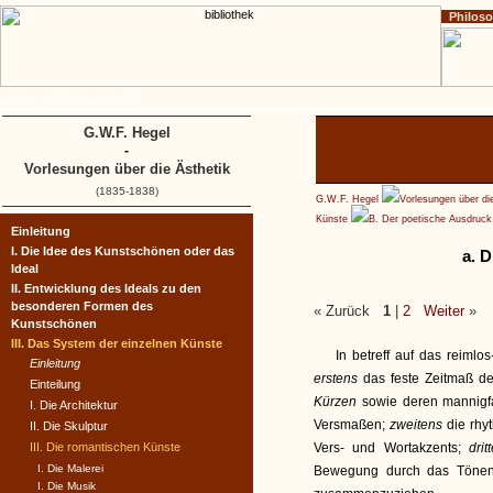
Philos
Home
Impressum
Copyright
G.W.F. Hegel
-
Vorlesungen über die Ästhetik
(1835-1838)
G.W.F. Hegel
Vorlesungen über di
Künste
B. Der poetische Ausdruck
Einleitung
I. Die Idee des Kunstschönen oder das
a. D
Ideal
II. Entwicklung des Ideals zu den
besonderen Formen des
« Zurück
1
|
2
Weiter
»
Kunstschönen
III. Das System der einzelnen Künste
In betreff auf das reimlos
Einleitung
erstens
das feste Zeitmaß d
Einteilung
Kürzen
sowie deren mannigf
I. Die Architektur
Versmaßen;
zweitens
die rh
II. Die Skulptur
III. Die romantischen Künste
Vers- und Wortakzents;
dri
I. Die Malerei
Bewegung durch das Tönen
I. Die Musik