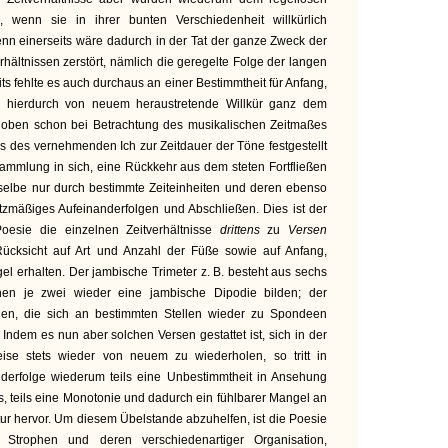
, wenn sie in ihrer bunten Verschiedenheit willkürlich
enn einerseits wäre dadurch in der Tat der ganze Zweck der
hältnissen zerstört, nämlich die geregelte Folge der langen
ts fehlte es auch durchaus an einer Bestimmtheit für Anfang,
e hierdurch von neuem heraustretende Willkür ganz dem
 oben schon bei Betrachtung des musikalischen Zeitmaßes
is des vernehmenden Ich zur Zeitdauer der Töne festgestellt
Sammlung in sich, eine Rückkehr aus dem steten Fortfließen
eselbe nur durch bestimmte Zeiteinheiten und deren ebenso
tzmäßiges Aufeinanderfolgen und Abschließen. Dies ist der
oesie die einzelnen Zeitverhältnisse
drittens
zu
Versen
Rücksicht auf Art und Anzahl der Füße sowie auf Anfang,
el erhalten. Der jambische Trimeter z. B. besteht aus sechs
en je zwei wieder eine jambische Dipodie bilden; der
en, die sich an bestimmten Stellen wieder zu Spondeen
Indem es nun aber solchen Versen gestattet ist, sich in der
ise stets wieder von neuem zu wiederholen, so tritt in
nderfolge wiederum teils eine Unbestimmtheit in Ansehung
s, teils eine Monotonie und dadurch ein fühlbarer Mangel an
ktur hervor. Um diesem Übelstande abzuhelfen, ist die Poesie
 Strophen und deren verschiedenartiger Organisation,