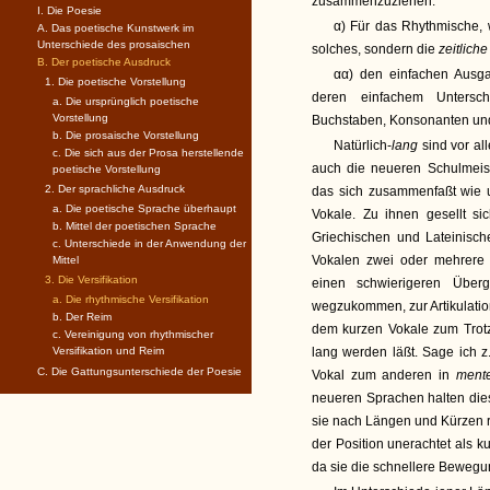
zusammenzuziehen.
I. Die Poesie
α) Für das Rhythmische, 
A. Das poetische Kunstwerk im
Unterschiede des prosaischen
solches, sondern die
zeitlich
B. Der poetische Ausdruck
αα) den einfachen Ausg
1. Die poetische Vorstellung
deren einfachem Untersch
a. Die ursprünglich poetische
Vorstellung
Buchstaben, Konsonanten und
b. Die prosaische Vorstellung
Natürlich-
lang
sind vor all
c. Die sich aus der Prosa herstellende
auch die neueren Schulmeis
poetische Vorstellung
2. Der sprachliche Ausdruck
das sich zusammenfaßt wie 
a. Die poetische Sprache überhaupt
Vokale. Zu ihnen gesellt si
b. Mittel der poetischen Sprache
Griechischen und Lateinisch
c. Unterschiede in der Anwendung der
Vokalen zwei oder mehrere 
Mittel
3. Die Versifikation
einen schwierigeren Übe
a. Die rhythmische Versifikation
wegzukommen, zur Artikulation
b. Der Reim
dem kurzen Vokale zum Trotz
c. Vereinigung von rhythmischer
Versifikation und Reim
lang werden läßt. Sage ich z
C. Die Gattungsunterschiede der Poesie
Vokal zum anderen in
men
neueren Sprachen halten dies
sie nach Längen und Kürzen r
der Position unerachtet als 
da sie die schnellere Bewegung