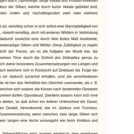
ngen durch Diphthonge, lange Vokale und Position erweisen
r
kurz
die Silben, welche durch kurze Vokale gebildet sind,
den ersten und nächstfolgenden zwei oder mehrere
 als vielsilbig schon in sich selbst eine Mannigfaltigkeit von
s, obwohl einsilbig, doch mit anderen Wörtern in Verbindung
 dadurch zunächst eine durch kein festes Maß bestimmte,
edenartiger Silben und Wörter. Diese Zufälligkeit zu regeln
licht der Poesie, als es die Aufgabe der Musik war, die
nzelnen Töne durch die Einheit des Zeitmaßes genau zu
t sich daher besondere Zusammensetzungen von Längen und
ach welchem sich in Rücksicht auf Zeitdauer die Folge der
s wir dadurch zunächst erhalten, sind die verschiedenen
te ist hier das Verhältnis des Gleichen zueinander, als z. B.
n welchen sich sodann die Kürzen nach bestimmten Gesetzen
iehen dürfen (Spondeus). Zweitens sodann kann sich eine
 stellen, so daß schon ein tieferer Unterschied der Dauer,
ten Gestalt, hervorkommt, wie im Jambus und Trochäus.
e Zusammensetzung, wenn zwischen zwei lange Silben sich
zwei langen eine kurze vorausgeht wie beim Kretikus und
e
Zeitverhältnisse aber würden wiederum dem regellosen