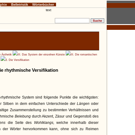
ophie
Belletristik
Wörterbücher
e Ästhetik
III. Das System der einzelnen Künste
III. Die romantischen
3. Die Versifikation
ie rhythmische Versifikation
-rhythmische
System sind folgende Punkte die wichtigsten:
er Silben in dem einfachen Unterschiede der
Längen
oder
altige Zusammenstellung zu bestimmten Verhältnissen und
ythmische
Belebung
durch Akzent, Zäsur und Gegenstoß des
ttens
die Seite des
Wohlklangs,
welche innerhalb dieser
 der Wörter hervorkommen kann, ohne sich zu Reimen