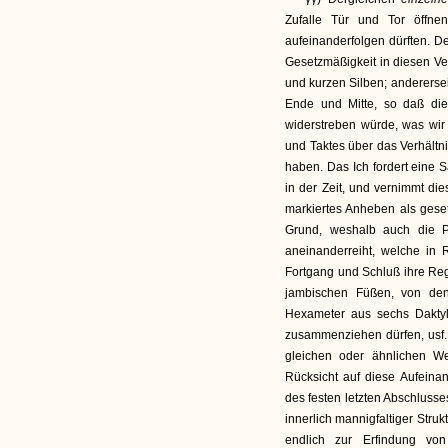
Zufalle Tür und Tor öffnen
aufeinanderfolgen dürften. D
Gesetzmäßigkeit in diesen Ver
und kurzen Silben; anderersei
Ende und Mitte, so daß di
widerstreben würde, was wir
und Taktes über das Verhältn
haben. Das Ich fordert eine 
in der Zeit, und vernimmt di
markiertes Anheben als gese
Grund, weshalb auch die P
aneinanderreiht, welche in 
Fortgang und Schluß ihre Reg
jambischen Füßen, von den
Hexameter aus sechs Daktyl
zusammenziehen dürfen, usf. 
gleichen oder ähnlichen We
Rücksicht auf diese Aufeina
des festen letzten Abschlusse
innerlich mannigfaltiger Stru
endlich zur Erfindung von