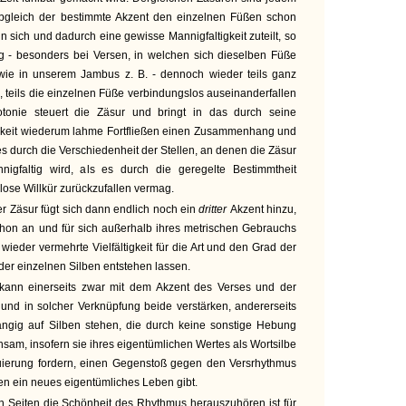
obgleich der bestimmte Akzent den einzelnen Füßen schon
 sich und dadurch eine gewisse Mannigfaltigkeit zuteilt, so
g - besonders bei Versen, in welchen sich dieselben Füße
wie in unserem Jambus z. B. - dennoch wieder teils ganz
, teils die einzelnen Füße verbindungslos auseinanderfallen
tonie steuert die Zäsur und bringt in das durch seine
gkeit wiederum lahme Fortfließen einen Zusammenhang und
s durch die Verschiedenheit der Stellen, an denen die Zäsur
nigfaltig wird, als es durch die geregelte Bestimmtheit
zlose Willkür zurückzufallen vermag.
r Zäsur fügt sich dann endlich noch ein
dritter
Akzent hinzu,
chon an und für sich außerhalb ihres metrischen Gebrauchs
ieder vermehrte Vielfältigkeit für die Art und den Grad der
r einzelnen Silben entstehen lassen.
kann einerseits zwar mit dem Akzent des Verses und der
und in solcher Verknüpfung beide verstärken, andererseits
ngig auf Silben stehen, die durch keine sonstige Hebung
hsam, insofern sie ihres eigentümlichen Wertes als Wortsilbe
ierung fordern, einen Gegenstoß gegen den Versrhythmus
n ein neues eigentümliches Leben gibt.
 Seiten die Schönheit des Rhythmus herauszuhören ist für