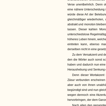
Verse unentbehrlich. Denn 
eine nähere Unterscheidung in
würde diese Art der Belebun
gleichmäßiger wiederholen, 
abstrakt und monoton bleiben
lassen. Dieser kahlen Mono
unterschiedslose Regelmäßi
höheres Leben hinein, welche
eintreten kann, ebenso man
derselben nicht in eine geset
Zu dem Versakzent und de
den die Wörter auch sonst s
haben und dadurch nun eine w
Heraushebung und Senkung de
Denn dieser Wortakzent 
Zäsur verbunden erscheinen 
aber auch von ihnen unabhä
begünstigt sind und nun gleic
wegen dennoch eine Akzentu
hervorbringen, der dem Ganze
Nach allen den genannten