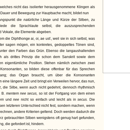
welches nicht das isolierter herausgenommene Klingen als
e
Dauer und Bewegung zur Hauptsache macht, bildet nun
angspunkt die
natürliche
Länge und Kürze der Silben, zu
iede die Sprachlaute selbst, die auszusprechenden
 Vokale, die Elemente abgeben.
em die Diphthonge ai, oi, ae usf., weil sie in sich selbst, was
ter sagen mögen, ein konkretes, gedoppeltes Tönen sind,
unter den Farben das Grün. Ebenso die langaushallenden
ch als drittes Prinzip die schon dem Sanskrit sowie dem
en eigentümliche Position. Stehen nämlich zwischen zwei
Konsonanten, so bilden diese offenbar für das Sprechen
rgang; das Organ braucht, um über die Konsonanten
 eine längere Zeit und bringt ein Verweilen hervor, das nun,
, die Silbe, wenn auch nicht gedehnt, dennoch rhythmisch
. B.
mentem nee secus,
so ist der Fortgang von dem einen
tem
und
nee
nicht so einfach und leicht als in
secus.
Die
en letzteren Unterschied nicht fest, sondern machen, wenn
echnen, andere Kriterien geltend. Doch werden dadurch die
kurz gebrauchten Silben wenigstens oft genug hart gefunden,
, die gefordert ist, hindern.