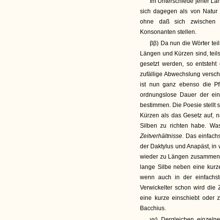
Im Unterschiede jener Lä
sich dagegen als von Natu
ohne daß sich zwischen 
Konsonanten stellen.
ββ) Da nun die Wörter teils
Längen und Kürzen sind, teil
gesetzt werden, so entsteht
zufällige Abwechslung verschi
ist nun ganz ebenso die Pf
ordnungslose Dauer der ei
bestimmen. Die Poesie stell
Kürzen als das Gesetz auf, n
Silben zu richten habe. Wa
Zeitverhältnisse.
Das einfachs
der Daktylus und Anapäst, i
wieder zu Längen zusammenz
lange Silbe neben eine kurze
wenn auch in der einfachs
Verwickelter schon wird di
eine kurze einschiebt oder 
Bacchius.
γγ) Dergleichen
einzeln