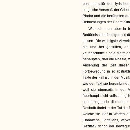
besonders für den lyrischen
elegische Versmaß der Griech
Pindar und die berühmten dra
Betrachtungen der Chöre Kuns
Wie sehr nun aber in b
Bedürfnisse befriedigen, so d
lassen. Die wichtigste Abwei
hin und her gestritten, ob
Zeitabschnitte für die Metra 
behaupten, daß die Poesie, w
Ansehung der Zeit dieser
Fortbewegung in so abstrakt
Takte der Fall ist. In der Musi
wie der Takt sie hereinbringt
weil sie einerseits in der 
überhaupt nicht vollständig 
sondern gerade die innere 
Deshalb findet in der Tat di
welche sie klar in Worten a
Einhaltens, Forteilens, Ver
Rezitativ schon der bewegun