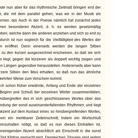
nde
nun aber für das rhythmische Zeitmaß bringen erst der
r, die mit dem parallel gehen, was wir in der Musik als
rnen. αα) Auch in der Poesie nämlich hat zunächst jedes
seinen besonderen Akzent, d. h. es werden gesetzmäßig
ben, welche dann die anderen anziehen und sich so erst zu
urch ist nun sogleich für die
Vielfältigkeit des
Wertes der
um eröffnet. Denn einerseits werden die langen Silben
h zu den kurzen ausgezeichnet erscheinen, so daß sie sich
s liegt, gegen die kürzeren als doppelt wichtig zeigen und
ten Längen gegenüber herausstellen. Andererseits aber kann
ürzere Silben den Iktus erhalten, so daß nun das ähnliche
ekehrten Weise zum Vorschein kommt.
ich schon früher erwähnte, Anfang und Ende der einzelnen
 Beginn und Schluß der einzelnen Wörter zusammenfallen;
inübergreifen des in sich geschlossenen Wortes über das
indung der sonst auseinanderfallenden Rhythmen; und liegt
akzent auf dem Auslaut eines so hinübergreifenden Wortes,
em ein merkbarer Zeiteinschnitt, indem ein Wortschluß
inzuhalten nötigt, so daß es nun dieses Einhalten ist,
einigenden Akzent absichtlich als Einschnitt in die sonst
 Zeit fühlbar gemacht wird. Dergleichen Zäsuren sind jedem