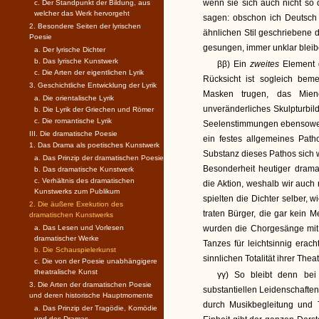
wenn sie sich auch nicht so 
c. Der Standpunkt der Bildung, aus
welcher das Werk hervorgeht
sagen: obschon ich Deutsch
2. Besondere Seiten der lyrischen
ähnlichen Stil geschriebene 
Poesie
gesungen, immer unklar bleib
a. Der lyrische Dichter
b. Das lyrische Kunstwerk
ββ) Ein
zweites
Element 
c. Die Arten der eigentlichen Lyrik
Rücksicht ist sogleich bem
3. Geschichtliche Entwicklung der Lyrik
Masken trugen, das Miene
a. Die orientalische Lyrik
unveränderliches Skulpturbil
b. Die Lyrik der Griechen und Römer
c. Die romantische Lyrik
Seelenstimmungen ebensoweni
III. Die dramatische Poesie
ein festes allgemeines Pat
1. Das Drama als poetisches Kunstwerk
Substanz dieses Pathos sich 
a. Das Prinzip der dramatischen Poesie
Besonderheit heutiger drama
b. Das dramatische Kunstwerk
c. Verhältnis des dramatischen
die Aktion, weshalb wir auch
Kunstwerks zum Publikum
spielten die Dichter selber, 
2. Die äußere Exekution des
traten Bürger, die gar kein 
dramatischen Kunstwerks
a. Das Lesen und Vorlesen
wurden die Chorgesänge mit 
dramatischer Werke
Tanzes für leichtsinnig era
b. Die Schauspielerkunst
sinnlichen Totalität ihrer The
c. Die von der Poesie unabhängigere
theatralische Kunst
γγ) So bleibt denn be
3. Die Arten der dramatischen Poesie
substantiellen Leidenschaften
und deren historische Hauptmomente
durch Musikbegleitung und T
a. Das Prinzip der Tragödie, Komödie
und des Dramas