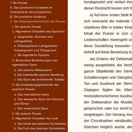
herabgesetzt und verliert ih
I. Die Poesie
A. Das poetische Kunstwerk im
dieser Rücksicht lassen sich
Unterschiede des prosaischen
α) Auf einer
ersten
Stufe f
B. Der poetische Ausdruck
sich einerseits die redende 
C. Die Gattungsunterschiede der Poesie
I. Die epische Poesie
objektives Bild in totaler Kör
1. Allgemeiner Charakter des Epischen
Inhalt der Poesie in sich
a. Epigramme, Gnomen und
Leidenschaften hineingeht u
Lehrgedichte
diese Darstellung beseelter
b. Philosophische Lehrgedichte,
Kosmogonien und Theogonien
betreff auf diese Beseelung n
c. Die eigentliche Epopöe
αα)
Erstens
die Deklamat
2. Besondere Bestimmungen des
eigentlichen Epos
wenig ausgebildet; die Vers
a. Der epische Weltzustand
ganze Objektivität des Gem
b. Die individuelle epische Handlung
Schattierungen und Übergäng
c. Das Epos als einheitsvolle Totalität
Ton und Ausdruck der Stimm
3. Die Entwicklungsgeschichte der
epischen Poesie
Dagegen fügten die Alte
a. Das orientalische Epos
modulationsreicheren Ausdru
b. Das klassische Epos der Griechen
der Deklamation die Musikb
und Römer
gesprochen oder nur leicht b
c. Das romantische Epos
II. Die lyrische Poesie
vorgetragen. Der Gesang moc
1. Allgemeiner Charakter der Lyrik
der Chorstrophen verständli
a. Der Inhalt des lyrischen Kunstwerks
Griechen möglich wurde, di
b. Die Form des lyrischen Kunstwerks