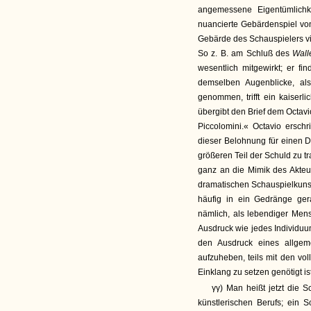
angemessene Eigentümlichk
nuancierte Gebärdenspiel von
Gebärde des Schauspielers vi
So z. B. am Schluß des
Wall
wesentlich mitgewirkt; er fi
demselben Augenblicke, als
genommen, trifft ein kaiserl
übergibt den Brief dem Octavi
Piccolomini.« Octavio ersch
dieser Belohnung für einen D
größeren Teil der Schuld zu tr
ganz an die Mimik des Akte
dramatischen Schauspielkunst
häufig in ein Gedränge ger
nämlich, als lebendiger Mens
Ausdruck wie jedes Individuu
den Ausdruck eines allgem
aufzuheben, teils mit den vol
Einklang zu setzen genötigt ist
γγ) Man heißt jetzt die 
künstlerischen Berufs; ein 