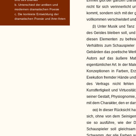
Einheit gibt der ganzen Darst
b. Unterschied der antiken und
nicht für sich verinnerlicht 
modernen dramatischen Poesie
kommt, sondern sich mit der 
c. Die konkrete Entwicklung der
dramatischen Poesie und ihrer Arten
vollkommen verschwistert und
β) Unter Musik und Tanz 
des Geistes bleiben soll, un
diesen Elementen zu befrei
Verhältnis zum Schauspieler
Gebärden das poetische Werk 
Autors auf das äußere Mat
eigentümlicher Art. In der Mal
Konzeptionen in Farben, Er
Exekution fremder Hände und K
des Vertrags nicht fehl
Kunstfertigkeit und Virtuosit
seiner Gestalt, Physiognomie,
mit dem Charakter, den er da
αα) In dieser Rücksicht ha
sich, ohne von dem Seinigen
sie so ausführe, wie der Di
Schauspieler soll gleichsam
Schwamm, der alle Farben au