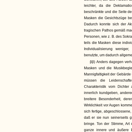
leichter, da die Deklamati
beschränkte und die Seite d
Masken die Gesichtszüge bed
Dadurch konnte sich der Ak
tragischen Pathos gemäß mac
Personen, wie z. B. des Sokrat
teils die Masken diese indivi
Individualisierung wenige
benutzte, um dadurch allgemei
ββ) Anders dagegen verhä
Masken und die Musikbegleit
Mannigfaltigkeit der Gebärde 
müssen die Leidenschafte
Charakteristik vom Dichter
innerlich kundgeben, anderer
breitere Besonderheit, der
Wirklichkeit vor Augen komme
sich fertige, abgeschlossen
daß er sie nun seinerseits g
bringe. Ton der Stimme, Art 
ganze innere und äußere E