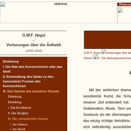
Philos
Home
Impressum
Copyright
G.W.F. Hegel
-
Vorlesungen über die Ästhetik
(1835-1838)
G.W.F. Hegel
Vorlesungen über di
Künste
C. Die Gattungsunterschie
Einleitung
I. Die Idee des Kunstschönen oder das
Ideal
II. Entwicklung des Ideals zu den
besonderen Formen des
Kunstschönen
Mit der wirklichen dram
III. Das System der einzelnen Künste
ausübende Kunst, die
Scha
Einleitung
Einteilung
neuerer Zeit entwickelt hat.
I. Die Architektur
Deklamation, Musik, Tanz und
II. Die Skulptur
Ausdruck als die überwiegend
III. Die romantischen Künste
das einzig richtige Verhältn
I. Die Malerei
sich selbständig auszubild
I. Die Musik