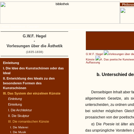
Philos
Home
Impressum
Copyright
G.W.F. Hegel
-
Vorlesungen über die Ästhetik
(1835-1838)
G.W.F. Hegel
Vorlesungen über di
Künste
A. Das poetische Kunstwer
Einleitung
Auffassung
I. Die Idee des Kunstschönen oder das
Ideal
b. Unterschied de
II. Entwicklung des Ideals zu den
besonderen Formen des
Kunstschönen
Denselbigen Inhalt aber f
III. Das System der einzelnen Künste
allgemeinen Gesetze, als s
Einleitung
Einteilung
unterscheiden, zu ordnen und 
I. Die Architektur
bei solcher möglichen Gleic
II. Die Skulptur
prosaischen von der poetisch
III. Die romantischen Künste
α) Die
Poesie
ist älter 
I. Die Malerei
das ursprüngliche Vorstellen
I. Die Musik