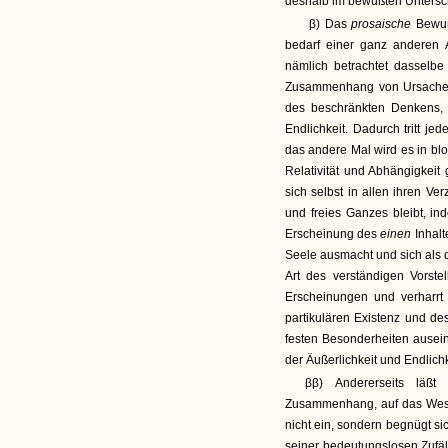
deshalb im bewußten Untersc
β) Das
prosaische
Bewu
bedarf einer ganz anderen 
nämlich betrachtet dasselbe
Zusammenhang von Ursache u
des beschränkten Denkens, 
Endlichkeit. Dadurch tritt je
das andere Mal wird es in bl
Relativität und Abhängigkeit
sich selbst in allen ihren 
und freies Ganzes bleibt, i
Erscheinung des
einen
Inhal
Seele ausmacht und sich als 
Art des verständigen Vorst
Erscheinungen und verharr
partikulären Existenz und de
festen Besonderheiten auseina
der Äußerlichkeit und Endlichke
ββ) Andererseits läß
Zusammenhang, auf das Wesen
nicht ein, sondern begnügt sic
seiner bedeutungslosen Zufäl