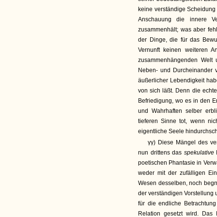
keine verständige Scheidung 
Anschauung die innere V
zusammenhält; was aber fehlt
der Dinge, die für das Bew
Vernunft keinen weiteren A
zusammenhängenden Welt un
Neben- und Durcheinander vo
äußerlicher Lebendigkeit habe
von sich läßt. Denn die ech
Befriedigung, wo es in den 
und Wahrhaften selber erbl
tieferen Sinne tot, wenn ni
eigentliche Seele hindurchsch
γγ) Diese Mängel des ver
nun drittens das
spekulative
poetischen Phantasie in Verw
weder mit der zufälligen Ei
Wesen desselben, noch begn
der verständigen Vorstellung u
für die endliche Betrachtung 
Relation gesetzt wird. Da