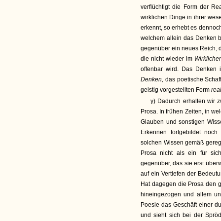
verflüchtigt die Form der Re
wirklichen Dinge in ihrer wes
erkennt, so erhebt es dennoc
welchem allein das Denken be
gegenüber ein neues Reich, da
die nicht wieder im
Wirklich
offenbar wird. Das Denken 
Denken,
das poetische Schaf
geistig vorgestellten Form
rea
γ) Dadurch erhalten wir 
Prosa. In frühen Zeiten, in w
Glauben und sonstigen Wiss
Erkennen fortgebildet noch
solchen Wissen gemäß geregelt
Prosa nicht als ein für si
gegenüber, das sie erst über
auf ein Vertiefen der Bedeut
Hat dagegen die Prosa den g
hineingezogen und allem un
Poesie das Geschäft einer
und sieht sich bei der Spröd