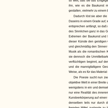
so weit, daß sie das Entgege
ihn, wie es die Baukunst m
gestalten, vielmehr zu einem
Dadurch löst sie aber die
Daseins in einem Grade auf, 
entsprechen anfängt, so daß 
des Sinnlichen ganz in das G
Extremen der Baukunst und P
dieser Künste den geistigen 
und gleichmäßig den Sinnen 
Musik als die romantischen Kü
sie dennoch die Unmittelbarke
verflüchtigen beginnt, auf de
und die mannigfaltigere Gest
Weise, als es für das Material 
Die Poesie sucht nun zwar
objektive Welt in einer Breite 
wenigstens in ein und demsel
nur eine Realität des
innere
Kunstverkörperung auf einen 
denselben teils nur durch d
fremden Mittel zustande zu b