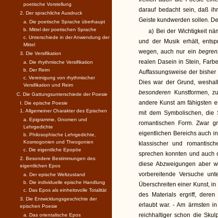
poetische Vorstellung
darauf bedacht sein, daß ih
2. Der sprachliche Ausdruck
Geiste kundwerden sollen. De
a. Die poetische Sprache überhaupt
b. Mittel der poetischen Sprache
a) Bei der Wichtigkeit nä
c. Unterschiede in der Anwendung der
und der Musik erhält, entsp
Mittel
wegen, auch nur ein
begren
3. Die Versifikation
realen Dasein in Stein, Farb
a. Die rhythmische Versifikation
b. Der Reim
Auffassungsweise der bisher
c. Vereinigung von rhythmischer
Dies war der Grund, weshalb
Versifikation und Reim
besonderen
Kunstformen, z
C. Die Gattungsunterschiede der Poesie
andere Kunst am fähigsten e
I. Die epische Poesie
1. Allgemeiner Charakter des Epischen
mit dem Symbolischen, die 
a. Epigramme, Gnomen und
romantischen Form. Zwar gri
Lehrgedichte
eigentlichen Bereichs auch i
b. Philosophische Lehrgedichte,
Kosmogonien und Theogonien
klassischer und romantisch
c. Die eigentliche Epopöe
sprechen konnten und auch 
2. Besondere Bestimmungen des
diese Abzweigungen aber war
eigentlichen Epos
vorbereitende Versuche unt
a. Der epische Weltzustand
b. Die individuelle epische Handlung
Überschreiten einer Kunst, i
c. Das Epos als einheitsvolle Totalität
des Materials ergriff, dere
3. Die Entwicklungsgeschichte der
erlaubt war. - Am ärmsten in
epischen Poesie
reichhaltiger schon die Sku
a. Das orientalische Epos