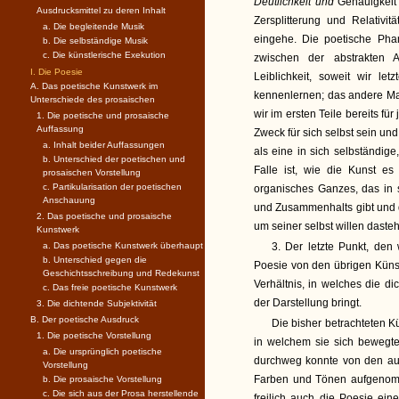
Deutlichkeit und
Genauigkeit 
Ausdrucksmittel zu deren Inhalt
Zersplitterung und Relativit
a. Die begleitende Musik
eingehe. Die poetische Phan
b. Die selbständige Musik
c. Die künstlerische Exekution
zwischen der abstrakten A
I. Die Poesie
Leiblichkeit, soweit wir l
A. Das poetische Kunstwerk im
kennenlernen; das andere M
Unterschiede des prosaischen
wir im ersten Teile bereits für
1. Die poetische und prosaische
Auffassung
Zweck für sich selbst sein und
a. Inhalt beider Auffassungen
als eine in sich selbständig
b. Unterschied der poetischen und
Falle ist, wie die Kunst es 
prosaischen Vorstellung
c. Partikularisation der poetischen
organisches Ganzes, das in
Anschauung
und Zusammenhalts gibt und de
2. Das poetische und prosaische
um seiner selbst willen dasteh
Kunstwerk
a. Das poetische Kunstwerk überhaupt
3. Der letzte Punkt, den
b. Unterschied gegen die
Poesie von den übrigen Künst
Geschichtsschreibung und Redekunst
Verhältnis, in welches die d
c. Das freie poetische Kunstwerk
der Darstellung bringt.
3. Die dichtende Subjektivität
B. Der poetische Ausdruck
Die bisher betrachteten K
1. Die poetische Vorstellung
in welchem sie sich bewegte
a. Die ursprünglich poetische
durchweg konnte von den au
Vorstellung
Farben und Tönen aufgenom
b. Die prosaische Vorstellung
c. Die sich aus der Prosa herstellende
freilich auch die Poesie ein