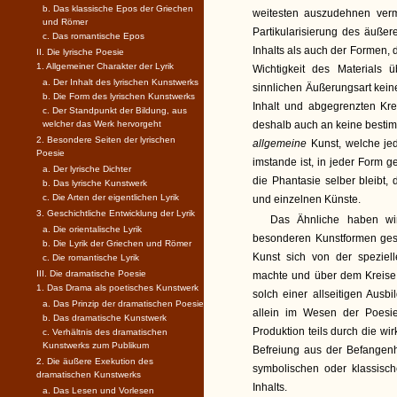
b. Das klassische Epos der Griechen
weitesten auszudehnen verma
und Römer
Partikularisierung des äußer
c. Das romantische Epos
Inhalts als auch der Formen, 
II. Die lyrische Poesie
1. Allgemeiner Charakter der Lyrik
Wichtigkeit des Materials 
a. Der Inhalt des lyrischen Kunstwerks
sinnlichen Äußerungsart kein
b. Die Form des lyrischen Kunstwerks
Inhalt und abgegrenzten Kre
c. Der Standpunkt der Bildung, aus
welcher das Werk hervorgeht
deshalb auch an keine bestim
2. Besondere Seiten der lyrischen
allgemeine
Kunst, welche je
Poesie
imstande ist, in jeder Form g
a. Der lyrische Dichter
die Phantasie selber bleibt
b. Das lyrische Kunstwerk
c. Die Arten der eigentlichen Lyrik
und einzelnen Künste.
3. Geschichtliche Entwicklung der Lyrik
Das Ähnliche haben wi
a. Die orientalische Lyrik
besonderen Kunstformen gese
b. Die Lyrik der Griechen und Römer
Kunst sich von der speziel
c. Die romantische Lyrik
III. Die dramatische Poesie
machte und über dem Kreise d
1. Das Drama als poetisches Kunstwerk
solch einer allseitigen Aus
a. Das Prinzip der dramatischen Poesie
allein im Wesen der Poesie
b. Das dramatische Kunstwerk
Produktion teils durch die wi
c. Verhältnis des dramatischen
Kunstwerks zum Publikum
Befreiung aus der Befangen
2. Die äußere Exekution des
symbolischen oder klassisc
dramatischen Kunstwerks
Inhalts.
a. Das Lesen und Vorlesen