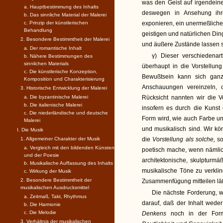
was den Geist auf irgendeine
a. Hauptbestimmung des Inhalts
deswegen in Ansehung ihr
b. Das sinnliche Material der Malerei
c. Prinzip der künstlerischen
exponieren, ein unermeßliches
Behandlung
geistigen und natürlichen Di
2. Besondere Bestimmtheit der Malerei
und äußere Zustände lassen si
a. Der romantische Inhalt
γ) Dieser verschiedenar
b. Nähere Bestimmungen des
sinnlichen Materials
überhaupt in die Vorstellu
c. Die künstlerische Konzeption,
Bewußtsein kann sich ganz
Komposition und Charakterisierung
Anschauungen vereinzeln, 
3. Historische Entwicklung der Malerei
a. Die byzantinische Malerei
Rücksicht nannten wir die V
b. Die italienische Malerei
insofern es durch die Kuns
c. Die niederländische und deutsche
Form wird, wie auch Farbe un
Malerei
und musikalisch sind. Wir kö
I. Die Musik
1. Allgemeiner Charakter der Musik
die
Vorstellung als solche,
s
a. Vergleich mit den bildenden Künsten
poetisch mache, wenn nämlich 
und der Poesie
architektonische, skulpturmä
b. Musikalische Auffassung des Inhalts
musikalische Töne zu verkli
c. Wirkung der Musik
2. Besondere Bestimmtheit der
Zusammenfügung mitteilen läß
musikalischen Ausdrucksmittel
Die nächste Forderung, w
a. Zeitmaß, Takt, Rhythmus
darauf, daß der Inhalt wede
b. Die Harmonie
c. Die Melodie
Denkens
noch in der For
3. Verhältnis der musikalischen