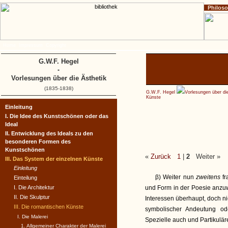
Philos
Home
Impressum
Copyright
G.W.F. Hegel
-
Vorlesungen über die Ästhetik
(1835-1838)
G.W.F. Hegel
Vorlesungen über di
Künste
Einleitung
I. Die Idee des Kunstschönen oder das
Ideal
II. Entwicklung des Ideals zu den
besonderen Formen des
Kunstschönen
«
Zurück
1
|
2
Weiter »
III. Das System der einzelnen Künste
Einleitung
β) Weiter nun
zweitens
fr
Einteilung
I. Die Architektur
und Form in der Poesie anzuw
II. Die Skulptur
Interessen überhaupt, doch nic
III. Die romantischen Künste
symbolischer Andeutung od
I. Die Malerei
Spezielle auch und Partikuläre
1. Allgemeiner Charakter der Malerei