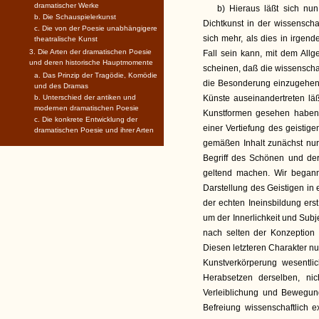
dramatischer Werke
b) Hieraus läßt sich nun
b. Die Schauspielerkunst
Dichtkunst in der wissensch
c. Die von der Poesie unabhängigere
sich mehr, als dies in irge
theatralische Kunst
3. Die Arten der dramatischen Poesie
Fall sein kann, mit dem All
und deren historische Hauptmomente
scheinen, daß die wissenschaf
a. Das Prinzip der Tragödie, Komödie
die Besonderung einzugehen, 
und des Dramas
b. Unterschied der antiken und
Künste auseinandertreten lä
modernen dramatischen Poesie
Kunstformen gesehen haben, 
c. Die konkrete Entwicklung der
einer Vertiefung des geistig
dramatischen Poesie und ihrer Arten
gemäßen Inhalt zunächst nur
Begriff des Schönen und de
geltend machen. Wir beganne
Darstellung des Geistigen in 
der echten Ineinsbildung ers
um der Innerlichkeit und Subje
nach selten der Konzeption 
Diesen letzteren Charakter nun
Kunstverkörperung wesentli
Herabsetzen derselben, nic
Verleiblichung und Bewegun
Befreiung wissenschaftlich 