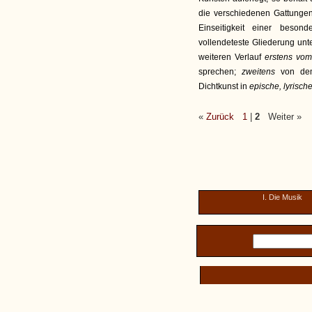
die verschiedenen Gattunge
Einseitigkeit einer beso
vollendeteste Gliederung un
weiteren Verlauf
erstens vo
sprechen;
zweitens
von de
Dichtkunst in
epische, lyrisch
«
Zurück
1
|
2
Weiter »
I. Die Musik