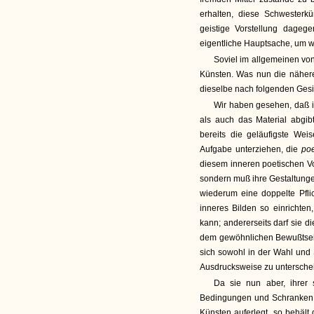
erhalten, diese Schwesterk
geistige Vorstellung dagege
eigentliche Hauptsache, um w
Soviel im allgemeinen vo
Künsten. Was nun die nähere
dieselbe nach folgenden Ges
Wir haben gesehen, daß in
als auch das Material abgib
bereits die geläufigste We
Aufgabe unterziehen, die
po
diesem inneren poetischen Vor
sondern muß ihre Gestaltun
wiederum eine doppelte Pfli
inneres Bilden so einrichten
kann; andererseits darf sie d
dem gewöhnlichen Bewußtsei
sich sowohl in der Wahl und 
Ausdrucksweise zu untersche
Da sie nun aber, ihrer
Bedingungen und Schranken fr
Künsten auferlegt, so behält 