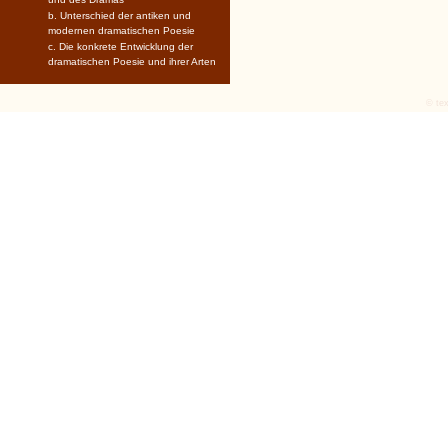
b. Unterschied der antiken und
modernen dramatischen Poesie
c. Die konkrete Entwicklung der
dramatischen Poesie und ihrer Arten
© tex