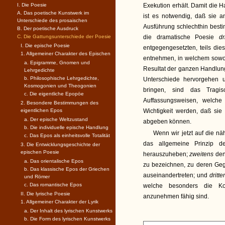
I. Die Poesie
Exekution erhält. Damit die 
A. Das poetische Kunstwerk im
ist es notwendig, daß sie a
Unterschiede des prosaischen
Ausführung schlechthin bestim
B. Der poetische Ausdruck
C. Die Gattungsunterschiede der Poesie
die dramatische Poesie
d
I. Die epische Poesie
entgegengesetzten, teils di
1. Allgemeiner Charakter des Epischen
entnehmen, in welchem sowo
a. Epigramme, Gnomen und
Resultat der ganzen Handlung
Lehrgedichte
b. Philosophische Lehrgedichte,
Unterschiede hervorgehen u
Kosmogonien und Theogonien
bringen, sind das Tragi
c. Die eigentliche Epopöe
Auffassungsweisen, welche
2. Besondere Bestimmungen des
eigentlichen Epos
Wichtigkeit werden, daß sie
a. Der epische Weltzustand
abgeben können.
b. Die individuelle epische Handlung
Wenn wir jetzt auf die n
c. Das Epos als einheitsvolle Totalität
das allgemeine Prinzip 
3. Die Entwicklungsgeschichte der
epischen Poesie
herauszuheben;
zweitens
den
a. Das orientalische Epos
zu bezeichnen, zu deren Gege
b. Das klassische Epos der Griechen
auseinandertreten; und
dritt
und Römer
c. Das romantische Epos
welche besonders die Ko
II. Die lyrische Poesie
anzunehmen fähig sind.
1. Allgemeiner Charakter der Lyrik
a. Der Inhalt des lyrischen Kunstwerks
b. Die Form des lyrischen Kunstwerks