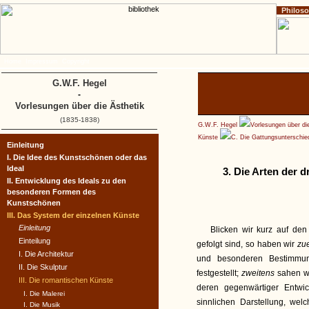
Philos
Home
Impressum
Copyright
G.W.F. Hegel
-
Vorlesungen über die Ästhetik
(1835-1838)
G.W.F. Hegel
Vorlesungen über di
Künste
C. Die Gattungsunterschie
Einleitung
I. Die Idee des Kunstschönen oder das
Ideal
3. Die Arten der 
II. Entwicklung des Ideals zu den
besonderen Formen des
Kunstschönen
III. Das System der einzelnen Künste
Einleitung
Blicken wir kurz auf den
Einteilung
gefolgt sind, so haben wir
zu
I. Die Architektur
und besonderen Bestimmun
II. Die Skulptur
festgestellt;
zweitens
sahen w
III. Die romantischen Künste
deren gegenwärtiger Entwick
I. Die Malerei
sinnlichen Darstellung, wel
I. Die Musik