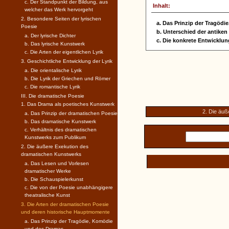
c. Der Standpunkt der Bildung, aus
Inhalt:
welcher das Werk hervorgeht
2. Besondere Seiten der lyrischen
a. Das Prinzip der Tragöd
Poesie
b. Unterschied der antike
a. Der lyrische Dichter
c. Die konkrete Entwicklun
b. Das lyrische Kunstwerk
c. Die Arten der eigentlichen Lyrik
3. Geschichtliche Entwicklung der Lyrik
a. Die orientalische Lyrik
b. Die Lyrik der Griechen und Römer
c. Die romantische Lyrik
III. Die dramatische Poesie
1. Das Drama als poetisches Kunstwerk
2. Die äu
a. Das Prinzip der dramatischen Poesie
b. Das dramatische Kunstwerk
c. Verhältnis des dramatischen
Kunstwerks zum Publikum
2. Die äußere Exekution des
dramatischen Kunstwerks
a. Das Lesen und Vorlesen
dramatischer Werke
b. Die Schauspielerkunst
c. Die von der Poesie unabhängigere
theatralische Kunst
3. Die Arten der dramatischen Poesie
und deren historische Hauptmomente
a. Das Prinzip der Tragödie, Komödie
und des Dramas