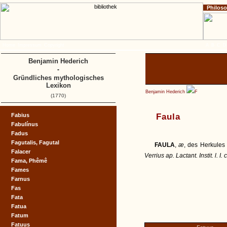
Philos
Home
Impressum
Copyright
A
B
C
D
Benjamin Hederich
-
Gründliches mythologisches
Lexikon
Benjamin Hederich
F
(1770)
Fabius
Faula
Fabulínus
Fadus
Fagutalis, Fagutal
FAULA
,
æ
, des Herkules 
Falacer
Verrius ap. Lactant. Instit. l. I. 
Fama, Phêmê
Fames
Farnus
Fas
Fata
Fatua
Fatum
Fatuus