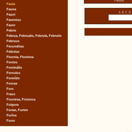
Fatuus
Faula
Fauna
A
B
C
D
Fauni
Favonius
Favor
Febris
Februa, Februalis, Februla, Februlis
Februus
Fecunditas
Felicitas
Fluonia, Fluviona
Fontes
Fontinális
Forculus
Formído
Fornax
Fors
Fraus
Fructesa, Frutesca
Fulgora
Furiae, Furien
Furína
Furor
© tex