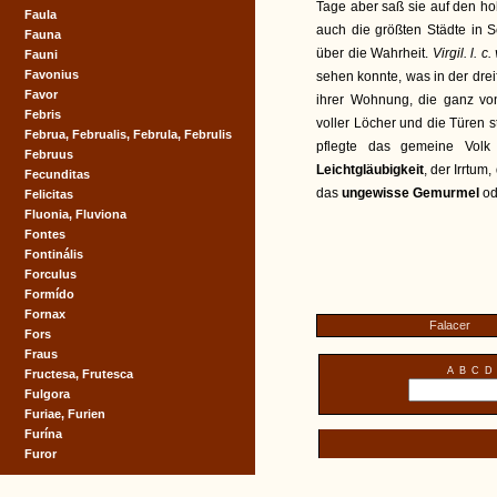
Tage aber saß sie auf den h
Faula
auch die größten Städte in S
Fauna
über die Wahrheit.
Virgil. l. c.
Fauni
Favonius
sehen konnte, was in der drei
Favor
ihrer Wohnung, die ganz vo
Febris
voller Löcher und die Türen s
Februa, Februalis, Februla, Februlis
pflegte das gemeine Volk
Februus
Leichtgläubigkeit
, der Irrtum,
Fecunditas
das
ungewisse Gemurmel
od
Felicitas
Fluonia, Fluviona
Fontes
Fontinális
Forculus
Formído
Fornax
Falacer
Fors
Fraus
A
B
C
D
Fructesa, Frutesca
Fulgora
Furiae, Furien
Furína
Furor