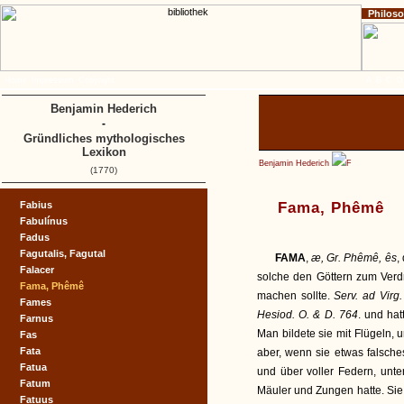
Philos
Home
Impressum
Copyright
A
B
C
D
Benjamin Hederich
-
Gründliches mythologisches
Lexikon
Benjamin Hederich
F
(1770)
Fabius
Fama, Phêmê
Fabulínus
Fadus
Fagutalis, Fagutal
FAMA
,
æ, Gr. Phêmê, ês
,
Falacer
solche den Göttern zum Verd
Fama, Phêmê
machen sollte.
Serv. ad Virg. 
Fames
Hesiod. O. & D. 764
. und hat
Farnus
Man bildete sie mit Flügeln,
Fas
Fata
aber, wenn sie etwas falsche
Fatua
und über voller Federn, unte
Fatum
Mäuler und Zungen hatte. Sie 
Fatuus