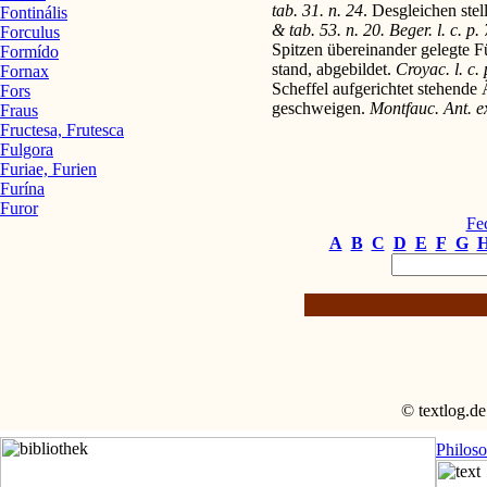
tab. 31. n. 24
. Desgleichen stel
Fontinális
& tab. 53. n. 20. Beger. l. c. p.
Forculus
Spitzen übereinander gelegte F
Formído
stand, abgebildet.
Croyac. l. c. 
Fornax
Scheffel aufgerichtet stehende
Fors
geschweigen.
Montfauc. Ant. exp
Fraus
Fructesa, Frutesca
Fulgora
Furiae, Furien
Furína
Furor
Fe
A
B
C
D
E
F
G
© textlog.de
Philos