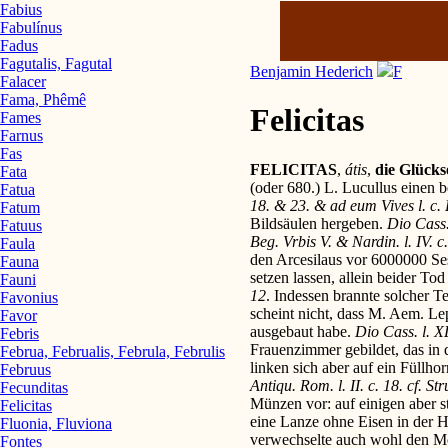
Fabius
Fabulínus
Fadus
Fagutalis, Fagutal
Benjamin Hederich
F
Falacer
Fama, Phêmê
Felicitas
Fames
Farnus
Fas
FELICITAS
,
átis
,
die Glückse
Fata
(oder 680.) L. Lucullus einen
Fatua
18. & 23. & ad eum Vives l. c. 
Fatum
Bildsäulen hergeben.
Dio Cass
Fatuus
Beg. Vrbis V. & Nardin. l. IV. c.
Faula
den Arcesilaus vor 6000000 Ses
Fauna
setzen lassen, allein beider To
Fauni
12
. Indessen brannte solcher 
Favonius
scheint nicht, dass M. Aem. Le
Favor
ausgebaut habe.
Dio Cass. l. XL
Febris
Frauenzimmer gebildet, das in 
Februa, Februalis, Februla, Februlis
linken sich aber auf ein Füllh
Februus
Antiqu. Rom. l. II. c. 18. cf. Str
Fecunditas
Münzen vor: auf einigen aber stü
Felicitas
eine Lanze ohne Eisen in der 
Fluonia, Fluviona
verwechselte auch wohl den M
Fontes