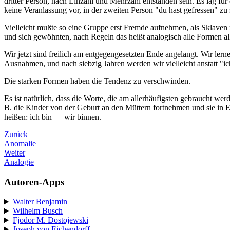
dritter Person, nach Einzahl und Mehrzahl entstanden sein. Es lag für
keine Veranlassung vor, in der zweiten Person "du hast gefressen" zu 
Vielleicht mußte so eine Gruppe erst Fremde aufnehmen, als Sklaven 
und sich gewöhnten, nach Regeln das heißt analogisch alle Formen al
Wir jetzt sind freilich am entgegengesetzten Ende angelangt. Wir ler
Ausnahmen, und nach siebzig Jahren werden wir vielleicht anstatt "ic
Die starken Formen haben die Tendenz zu verschwinden.
Es ist natürlich, dass die Worte, die am allerhäufigsten gebraucht 
B. die Kinder von der Geburt an den Müttern fortnehmen und sie in E
heißen: ich bin — wir binnen.
Zurück
Anomalie
Weiter
Analogie
Autoren-Apps
Walter Benjamin
Wilhelm Busch
Fjodor M. Dostojewski
Joseph von Eichendorff