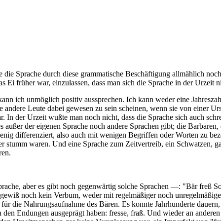
rte die Sprache durch diese grammatische Beschäftigung allmählich noch 
Ei früher war, einzulassen, dass man sich die Sprache in der Urzeit n
kann ich unmöglich positiv aussprechen. Ich kann weder eine Jahreszahl
e andere Leute dabei gewesen zu sein scheinen, wenn sie von einer Ur
ar. In der Urzeit wußte man noch nicht, dass die Sprache sich auch schr
s es außer der eigenen Sprache noch andere Sprachen gibt; die Barbaren
nig differenziert, also auch mit wenigen Begriffen oder Worten zu be
der stumm waren. Und eine Sprache zum Zeitvertreib, ein Schwatzen, ga
ren.
tsprache, aber es gibt noch gegenwärtig solche Sprachen —: "Bär freß So
gewiß noch kein Verbum, weder mit regelmäßiger noch unregelmäßiger K
 für die Nahrungsaufnahme des Bären. Es konnte Jahrhunderte dauern, b
n den Endungen ausgeprägt haben: fresse, fraß. Und wieder an anderen