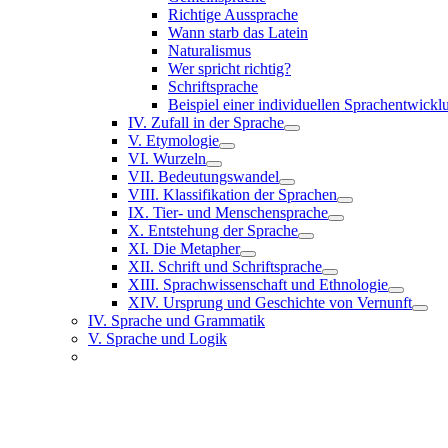
Richtige Aussprache
Wann starb das Latein
Naturalismus
Wer spricht richtig?
Schriftsprache
Beispiel einer individuellen Sprachentwickl
IV. Zufall in der Sprache
V. Etymologie
VI. Wurzeln
VII. Bedeutungswandel
VIII. Klassifikation der Sprachen
IX. Tier- und Menschensprache
X. Entstehung der Sprache
XI. Die Metapher
XII. Schrift und Schriftsprache
XIII. Sprachwissenschaft und Ethnologie
XIV. Ursprung und Geschichte von Vernunft
IV. Sprache und Grammatik
V. Sprache und Logik