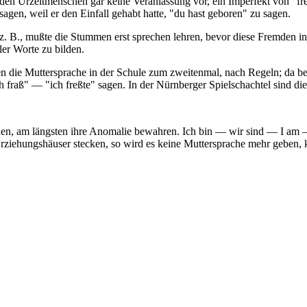
 den Urzeitmenschen gar keine Veranlassung vor, ein Imperfekt von "fre
sagen, weil er den Einfall gehabt hatte, "du hast geboren" zu sagen.
z. B., mußte die Stummen erst sprechen lehren, bevor diese Fremden i
ler Worte zu bilden.
nen die Muttersprache in der Schule zum zweitenmal, nach Regeln; da be
h fraß" — "ich freßte" sagen. In der Nürnberger Spielschachtel sind di
werden, am längsten ihre Anomalie bewahren. Ich bin — wir sind — I am 
rziehungshäuser stecken, so wird es keine Muttersprache mehr geben, k