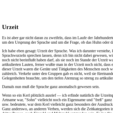
Urzeit
Es ist aber gar nicht daran zu zweifeln, dass im Laufe der Jahrhunde
um den Ursprung der Sprache und um die Frage, ob das Huhn oder das 
Ich habe eben gesagt: Urzeit der Sprache. Was ich darunter verstehe, 
Sprachwurzeln sprechen lassen, denn ich bin nicht dabei gewesen, wi
noch nicht beeinflußt haben darf, als sie noch im Stande der Urzeit w
artikulierten Lauten, ferner wußte man in der Urzeit noch nicht, das
dieser Urzeit waren die Geräte und Tätigkeiten des Menschen noch we
zahlreich. Verkehr unter den Gruppen gab es nicht, weil sie füreinan
Gelegenheiten brauchte, um den tiefen Atemzug so streng zu artikulie
Damals nun muß die Sprache ganz anomalisch gewesen sein.
Wenn so ein Kerl plötzlich ausrief — ich erfinde natürlich die Urzei
Artname war, "Sohn" vielleicht noch ein Eigenname und "freß" ganz 
usw. bedeutete, war dem Kerl vielleicht ganz besonders der Ausdruck
Ganz anderswo, an anderen Verben, werden sich die Zeitkategorien i