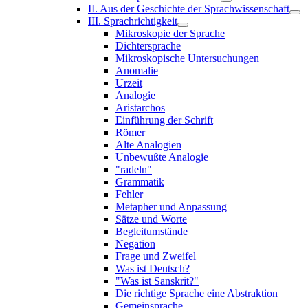
II. Aus der Geschichte der Sprachwissenschaft
III. Sprachrichtigkeit
Mikroskopie der Sprache
Dichtersprache
Mikroskopische Untersuchungen
Anomalie
Urzeit
Analogie
Aristarchos
Einführung der Schrift
Römer
Alte Analogien
Unbewußte Analogie
"radeln"
Grammatik
Fehler
Metapher und Anpassung
Sätze und Worte
Begleitumstände
Negation
Frage und Zweifel
Was ist Deutsch?
"Was ist Sanskrit?"
Die richtige Sprache eine Abstraktion
Gemeinsprache