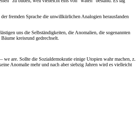
ssen" zu bilden, weil vielleicht eins von "waten" bestand. Es lag
n der fremden Sprache die unwillkürlichen Analogien herausfanden
lästigen uns die Selbständigkeiten, die Anomalien, die sogenannten
e Bäume kreisrund gedrechselt.
— we are. Sollte die Sozialdemokratie einige Utopien wahr machen, z.
eine Anomalie mehr und nach aber siebzig Jahren wird es vielleicht