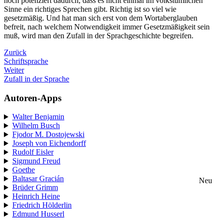
noch potenziert dadurch, dass es nicht einmal im volkstümlichen
Sinne ein richtiges Sprechen gibt. Richtig ist so viel wie
gesetzmäßig. Und hat man sich erst von dem Wortaberglauben
befreit, nach welchem Notwendigkeit immer Gesetzmäßigkeit sein
muß, wird man den Zufall in der Sprachgeschichte begreifen.
Zurück
Schriftsprache
Weiter
Zufall in der Sprache
Autoren-Apps
Walter Benjamin
Wilhelm Busch
Fjodor M. Dostojewski
Joseph von Eichendorff
Rudolf Eisler
Sigmund Freud
Goethe
Baltasar Gracián
Neu
Brüder Grimm
Heinrich Heine
Friedrich Hölderlin
Edmund Husserl