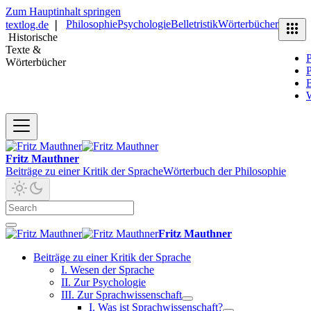
Zum Hauptinhalt springen
Philosophie
Psychologie
Belletristik
Wörterbücher
textlog.de
❘
Historische
Texte &
P
Wörterbücher
P
B
Fritz Mauthner
Beiträge zu einer Kritik der Sprache
Wörterbuch der Philosophie
Fritz Mauthner
Beiträge zu einer Kritik der Sprache
I. Wesen der Sprache
II. Zur Psychologie
III. Zur Sprachwissenschaft
I. Was ist Sprachwissenschaft?