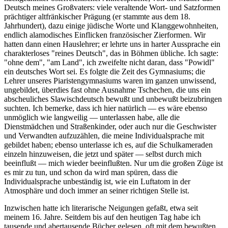
Deutsch meines Großvaters: viele veraltende Wort- und Satzformen
prächtiger altfränkischer Prägung (er stammte aus dem 18.
Jahrhundert), dazu einige jüdische Worte und Klanggewohnheiten,
endlich alamodisches Einflicken französischer Zierformen. Wir
hatten dann einen Hauslehrer; er lehrte uns in harter Aussprache ein
charakterloses "reines Deutsch", das in Böhmen übliche. Ich sagte:
"ohne dem", "am Land", ich zweifelte nicht daran, dass "Powidl"
ein deutsches Wort sei. Es folgte die Zeit des Gymnasiums; die
Lehrer unseres Piaristengymnasiums waren im ganzen unwissend,
ungebildet, überdies fast ohne Ausnahme Tschechen, die uns ein
abscheuliches Slawischdeutsch bewußt und unbewußt beizubringen
suchten. Ich bemerke, dass ich hier natürlich — es wäre ebenso
unmöglich wie langweilig — unterlassen habe, alle die
Dienstmädchen und Straßenkinder, oder auch nur die Geschwister
und Verwandten aufzuzählen, die meine Individualsprache mit
gebildet haben; ebenso unterlasse ich es, auf die Schulkameraden
einzeln hinzuweisen, die jetzt und später — selbst durch mich
beeinflußt — mich wieder beeinflußten. Nur um die großen Züge ist
es mir zu tun, und schon da wird man spüren, dass die
Individualsprache unbeständig ist, wie ein Luftatom in der
Atmosphäre und doch immer an seiner richtigen Stelle ist.
Inzwischen hatte ich literarische Neigungen gefaßt, etwa seit
meinem 16. Jahre. Seitdem bis auf den heutigen Tag habe ich
tausende und abertausende Bücher gelesen, oft mit dem bewußten