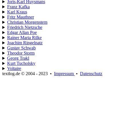
Joris-Karl Huysmans
Franz Kafka
Karl Kraus
Fritz Mauthner
Christian Morgenstern
Friedrich Nietzsche
Edgar Allan Poe
Rainer Maria Rilke
Joachim Ringelnatz
Gustav Schwab
Theodor Storm
Georg Trakl
Kurt Tucholsky
Voltaire
textlog.de © 2004 - 2023
•
Impressum
•
Datenschutz