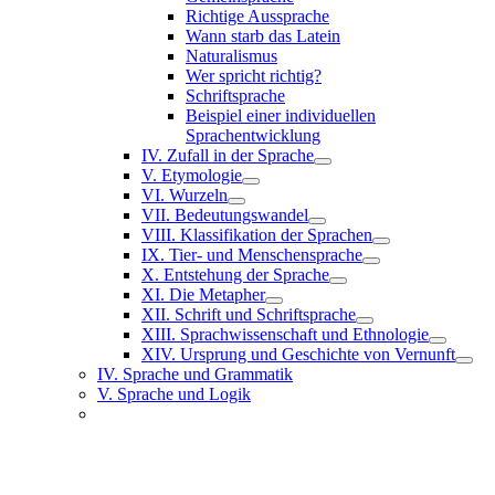
Richtige Aussprache
Wann starb das Latein
Naturalismus
Wer spricht richtig?
Schriftsprache
Beispiel einer individuellen
Sprachentwicklung
IV. Zufall in der Sprache
V. Etymologie
VI. Wurzeln
VII. Bedeutungswandel
VIII. Klassifikation der Sprachen
IX. Tier- und Menschensprache
X. Entstehung der Sprache
XI. Die Metapher
XII. Schrift und Schriftsprache
XIII. Sprachwissenschaft und Ethnologie
XIV. Ursprung und Geschichte von Vernunft
IV. Sprache und Grammatik
V. Sprache und Logik