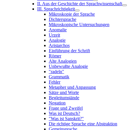
II. Aus der Geschichte der Sprachwissenschaft
III. Sprachrichtigkeit
Mikroskopie der Sprache
Dichtersprache
Mikroskopische Untersuchungen
Anomalie
Urzeit
Analogie
Aristarchos
Einführung der Schrift
Römer
Alte Analogien
Unbewußte Analogie
"radeln"
Grammatik
Fehler
Metapher und Anpassung
Sätze und Worte
Begleitumstände
Negation
Frage und Zweifel
Was ist Deutsch?
"Was ist Sanskrit?"
Die richtige Sprache eine Abstraktion
Gemeinsprache