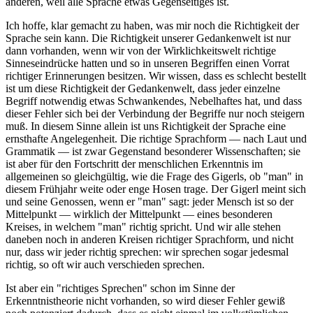
anderen, weil alle Sprache etwas Gegenseitiges ist.
Ich hoffe, klar gemacht zu haben, was mir noch die Richtigkeit der
Sprache sein kann. Die Richtigkeit unserer Gedankenwelt ist nur
dann vorhanden, wenn wir von der Wirklichkeitswelt richtige
Sinneseindrücke hatten und so in unseren Begriffen einen Vorrat
richtiger Erinnerungen besitzen. Wir wissen, dass es schlecht bestellt
ist um diese Richtigkeit der Gedankenwelt, dass jeder einzelne
Begriff notwendig etwas Schwankendes, Nebelhaftes hat, und dass
dieser Fehler sich bei der Verbindung der Begriffe nur noch steigern
muß. In diesem Sinne allein ist uns Richtigkeit der Sprache eine
ernsthafte Angelegenheit. Die richtige Sprachform — nach Laut und
Grammatik — ist zwar Gegenstand besonderer Wissenschaften; sie
ist aber für den Fortschritt der menschlichen Erkenntnis im
allgemeinen so gleichgültig, wie die Frage des Gigerls, ob "man" in
diesem Frühjahr weite oder enge Hosen trage. Der Gigerl meint sich
und seine Genossen, wenn er "man" sagt: jeder Mensch ist so der
Mittelpunkt — wirklich der Mittelpunkt — eines besonderen
Kreises, in welchem "man" richtig spricht. Und wir alle stehen
daneben noch in anderen Kreisen richtiger Sprachform, und nicht
nur, dass wir jeder richtig sprechen: wir sprechen sogar jedesmal
richtig, so oft wir auch verschieden sprechen.
Ist aber ein "richtiges Sprechen" schon im Sinne der
Erkenntnistheorie nicht vorhanden, so wird dieser Fehler gewiß