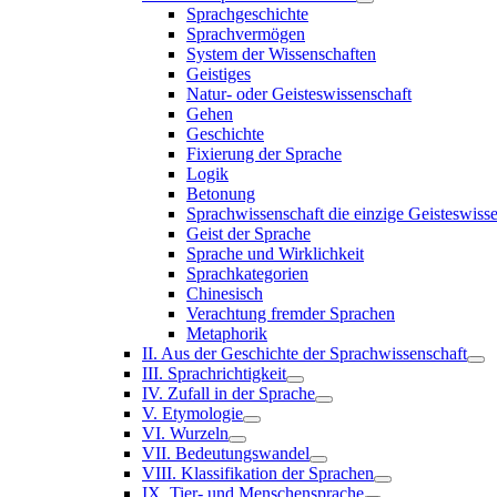
Sprachgeschichte
Sprachvermögen
System der Wissenschaften
Geistiges
Natur- oder Geisteswissenschaft
Gehen
Geschichte
Fixierung der Sprache
Logik
Betonung
Sprachwissenschaft die einzige Geisteswiss
Geist der Sprache
Sprache und Wirklichkeit
Sprachkategorien
Chinesisch
Verachtung fremder Sprachen
Metaphorik
II. Aus der Geschichte der Sprachwissenschaft
III. Sprachrichtigkeit
IV. Zufall in der Sprache
V. Etymologie
VI. Wurzeln
VII. Bedeutungswandel
VIII. Klassifikation der Sprachen
IX. Tier- und Menschensprache