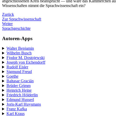
abgeschlossenen Kreis beansprucht — und wäre das Kämmerchen auch n
Wissenschaften nimmt die Sprachwissenschaft ein?
Zurück
Zur Sprachwissenschaft
Weiter
Sprachgeschichte
Autoren-Apps
Walter Benjamin
Wilhelm Busch
Fjodor M. Dostojewski
Joseph von Eichendorff
Rudolf Eisler
Sigmund Freud
Goethe
Baltasar Gracián
Brüder Grimm
Heinrich Heine
Friedrich Hölderlin
Edmund Husserl
Joris-Karl Huysmans
Franz Kafka
Karl Kraus