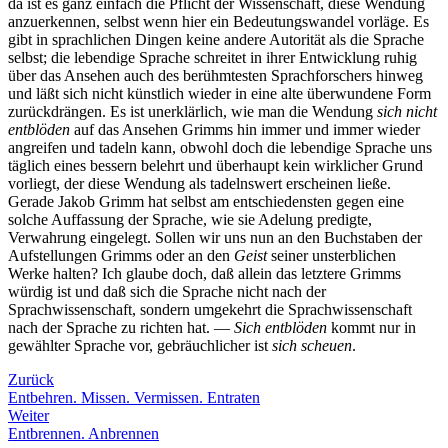
da ist es ganz einfach die Pflicht der Wissenschaft, diese Wendung
anzuerkennen, selbst wenn hier ein Bedeutungswandel vorläge. Es
gibt in sprachlichen Dingen keine andere Autorität als die Sprache
selbst; die lebendige Sprache schreitet in ihrer Entwicklung ruhig
über das Ansehen auch des berühmtesten Sprachforschers hinweg
und läßt sich nicht künstlich wieder in eine alte überwundene Form
zurückdrängen. Es ist unerklärlich, wie man die Wendung
sich nicht
entblöden
auf das Ansehen Grimms hin immer und immer wieder
angreifen und tadeln kann, obwohl doch die lebendige Sprache uns
täglich eines bessern belehrt und überhaupt kein wirklicher Grund
vorliegt, der diese Wendung als tadelnswert erscheinen ließe.
Gerade Jakob Grimm hat selbst am entschiedensten gegen eine
solche Auffassung der Sprache, wie sie Adelung predigte,
Verwahrung eingelegt. Sollen wir uns nun an den Buchstaben der
Aufstellungen Grimms oder an den
Geist
seiner unsterblichen
Werke halten? Ich glaube doch, daß allein das letztere Grimms
würdig ist und daß sich die Sprache nicht nach der
Sprachwissenschaft, sondern umgekehrt die Sprachwissenschaft
nach der Sprache zu richten hat. —
Sich entblöden
kommt nur in
gewählter Sprache vor, gebräuchlicher ist
sich scheuen
.
Zurück
Entbehren. Missen. Vermissen. Entraten
Weiter
Entbrennen. Anbrennen