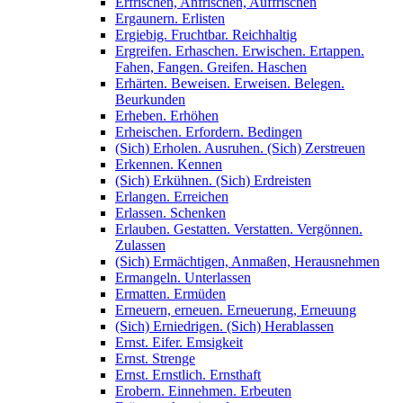
Erfrischen, Anfrischen, Auffrischen
Ergaunern. Erlisten
Ergiebig. Fruchtbar. Reichhaltig
Ergreifen. Erhaschen. Erwischen. Ertappen.
Fahen, Fangen. Greifen. Haschen
Erhärten. Beweisen. Erweisen. Belegen.
Beurkunden
Erheben. Erhöhen
Erheischen. Erfordern. Bedingen
(Sich) Erholen. Ausruhen. (Sich) Zerstreuen
Erkennen. Kennen
(Sich) Erkühnen. (Sich) Erdreisten
Erlangen. Erreichen
Erlassen. Schenken
Erlauben. Gestatten. Verstatten. Vergönnen.
Zulassen
(Sich) Ermächtigen, Anmaßen, Herausnehmen
Ermangeln. Unterlassen
Ermatten. Ermüden
Erneuern, erneuen. Erneuerung, Erneuung
(Sich) Erniedrigen. (Sich) Herablassen
Ernst. Eifer. Emsigkeit
Ernst. Strenge
Ernst. Ernstlich. Ernsthaft
Erobern. Einnehmen. Erbeuten