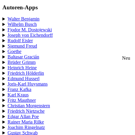
Autoren-Apps
Walter Benjamin
Wilhelm Busch
Fjodor M. Dostojewski
Joseph von Eichendorff
Rudolf Eisler
Sigmund Freud
Goethe
Baltasar Gracián
Neu
Brüder Grimm
Heinrich Heine
Friedrich Hölderlin
Edmund Husserl
Joris-Karl Huysmans
Franz Kafka
Karl Kraus
Fritz Mauthner
Christian Morgenstern
Friedrich Nietzsche
Edgar Allan Poe
Rainer Maria Rilke
Joachim Ringelnatz
Gustav Schwab