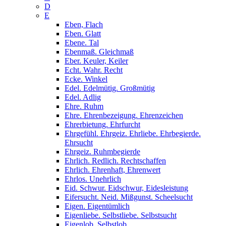
D
E
Eben, Flach
Eben. Glatt
Ebene. Tal
Ebenmaß. Gleichmaß
Eber. Keuler, Keiler
Echt. Wahr. Recht
Ecke. Winkel
Edel. Edelmütig. Großmütig
Edel. Adlig
Ehre. Ruhm
Ehre. Ehrenbezeigung. Ehrenzeichen
Ehrerbietung. Ehrfurcht
Ehrgefühl. Ehrgeiz. Ehrliebe. Ehrbegierde.
Ehrsucht
Ehrgeiz. Ruhmbegierde
Ehrlich. Redlich. Rechtschaffen
Ehrlich. Ehrenhaft, Ehrenwert
Ehrlos. Unehrlich
Eid. Schwur. Eidschwur, Eidesleistung
Eifersucht. Neid. Mißgunst. Scheelsucht
Eigen. Eigentümlich
Eigenliebe. Selbstliebe. Selbstsucht
Eigenlob. Selbstlob