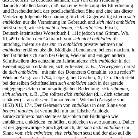
dadurch abhalten lassen, daß man eine Verletzung der Ehrerbietung
und Bescheidenheit, der gesellschaftlichen Sitte und eine aus dieser
Verletzung folgende Beschämung fürchtet. Gegenwärtig ist von
sich
entblöden
nur die Verneinung im Gebrauch und
sich nicht entblöden
heißt so viel, wie
sich nicht scheuen, sich erdreisten
. Frisch,
Deutsch-lateinisches Wörterbuch I, 111c jedoch und Grimm, Wb.
III, 499 erklären den Gebrauch von
sich nicht entblöden
für
unrichtig, indem sie das
ent-
in
entblöden
privativ nehmen und
entblöden
erklären als: die Blödigkeit benehmen, beherzt machen. In
der Tat findet sich auch bei Gleim, Wieland und einigen andern
Schriftstellern des achtzehnten Jahrhunderts:
sich entblöden
in der
Bedeutung: sich erkühnen, sich erdreisten, z. B. „Verwegener, darfst
du
dich entblöden
, | mit mir, des Donnerers Gemahlin, so zu reden?“
Wieland Ausg. von 1794, Leipzig, bei Göschen, X, 175. Doch steht
bei denselben Schriftstellern
sich entblöden
auch in der gerade
entgegengesetzten und ursprünglichen Bedeutung:
sich schämen,
sich scheuen
, z. B. „Du solltest
dich entblöden
(d. i. dich scheuen,
schämen) ... aus diesem Ton zu reden.“ Wieland (Ausgabe von
1853) XII, 174. Der Gebrauch von
entblöden
in dem Sinne von
beherzt machen
ist vermutlich nur auf falsche Analogie
zurückzuführen: man stellte es fälschlich mit Bildungen wie
entblättern, entkleiden, enthüllen, entdecken usw. zusammen. Daher
ist der gegenwärtige Sprachgebrauch, der
sich nicht entblöden
im
Sinne von:
sich erdreisten, sich erkühnen
setzt und der also auf die