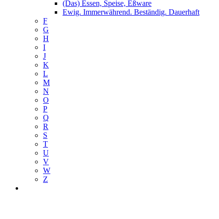
(Das) Essen, Speise, Eßware
Ewig. Immerwährend. Beständig. Dauerhaft
F
G
H
I
J
K
L
M
N
O
P
Q
R
S
T
U
V
W
Z