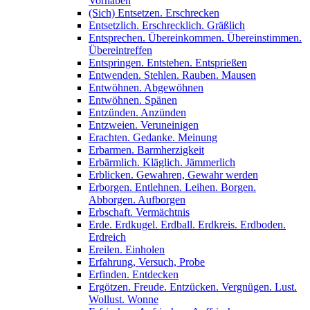
Vorhaben
(Sich) Entsetzen. Erschrecken
Entsetzlich. Erschrecklich. Gräßlich
Entsprechen. Übereinkommen. Übereinstimmen.
Übereintreffen
Entspringen. Entstehen. Entsprießen
Entwenden. Stehlen. Rauben. Mausen
Entwöhnen. Abgewöhnen
Entwöhnen. Spänen
Entzünden. Anzünden
Entzweien. Veruneinigen
Erachten. Gedanke. Meinung
Erbarmen. Barmherzigkeit
Erbärmlich. Kläglich. Jämmerlich
Erblicken. Gewahren, Gewahr werden
Erborgen. Entlehnen. Leihen. Borgen.
Abborgen. Aufborgen
Erbschaft. Vermächtnis
Erde. Erdkugel. Erdball. Erdkreis. Erdboden.
Erdreich
Ereilen. Einholen
Erfahrung, Versuch, Probe
Erfinden. Entdecken
Ergötzen. Freude. Entzücken. Vergnügen. Lust.
Wollust. Wonne