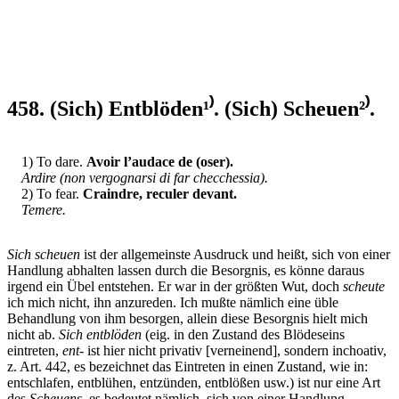
458. (Sich) Entblöden¹⁾. (Sich) Scheuen²⁾.
1) To dare.
Avoir l’audace de (oser).
Ardire (non vergognarsi di far checchessia).
2) To fear.
Craindre, reculer devant.
Temere.
Sich scheuen
ist der allgemeinste Ausdruck und heißt, sich von einer
Handlung abhalten lassen durch die Besorgnis, es könne daraus
irgend ein Übel entstehen. Er war in der größten Wut, doch
scheute
ich mich nicht, ihn anzureden. Ich mußte nämlich eine üble
Behandlung von ihm besorgen, allein diese Besorgnis hielt mich
nicht ab.
Sich entblöden
(eig. in den Zustand des Blödeseins
eintreten,
ent-
ist hier nicht privativ
[verneinend]
, sondern inchoativ,
z. Art. 442, es bezeichnet das Eintreten in einen Zustand, wie in:
entschlafen, entblühen, entzünden, entblößen usw.) ist nur eine Art
des
Scheuens
, es bedeutet nämlich, sich von einer Handlung