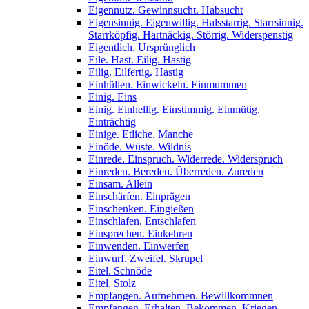
Eigennutz. Gewinnsucht. Habsucht
Eigensinnig. Eigenwillig. Halsstarrig. Starrsinnig.
Starrköpfig. Hartnäckig. Störrig. Widerspenstig
Eigentlich. Ursprünglich
Eile. Hast. Eilig. Hastig
Eilig. Eilfertig. Hastig
Einhüllen. Einwickeln. Einmummen
Einig. Eins
Einig. Einhellig. Einstimmig. Einmütig.
Einträchtig
Einige. Etliche. Manche
Einöde. Wüste. Wildnis
Einrede. Einspruch. Widerrede. Widerspruch
Einreden. Bereden. Überreden. Zureden
Einsam. Allein
Einschärfen. Einprägen
Einschenken. Eingießen
Einschlafen. Entschlafen
Einsprechen. Einkehren
Einwenden. Einwerfen
Einwurf. Zweifel. Skrupel
Eitel. Schnöde
Eitel. Stolz
Empfangen. Aufnehmen. Bewillkommnen
Empfangen. Erhalten. Bekommen. Kriegen