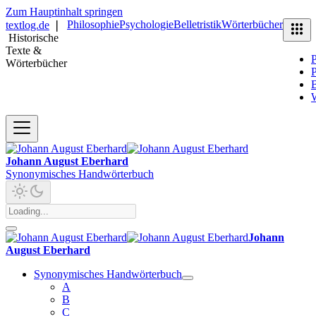
Zum Hauptinhalt springen
Philosophie
Psychologie
Belletristik
Wörterbücher
textlog.de
❘
Historische
Texte &
P
Wörterbücher
P
B
Johann August Eberhard
Synonymisches Handwörterbuch
Johann
August Eberhard
Synonymisches Handwörterbuch
A
B
C