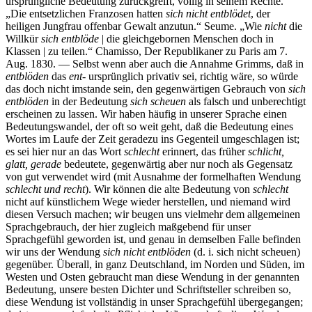
ursprüngliche Bedeutung zurückgreift, völlig in seinem Rechte.
„Die entsetzlichen Franzosen hatten
sich nicht entblödet
, der
heiligen Jungfrau offenbar Gewalt anzutun.“ Seume. „Wie
nicht
die
Willkür
sich entblöde
| die gleichgebornen Menschen doch in
Klassen | zu teilen.“ Chamisso, Der Republikaner zu Paris am 7.
Aug. 1830. — Selbst wenn aber auch die Annahme Grimms, daß in
entblöden
das
ent-
ursprünglich privativ sei, richtig wäre, so würde
das doch nicht imstande sein, den gegenwärtigen Gebrauch von
sich
entblöden
in der Bedeutung
sich scheuen
als falsch und unberechtigt
erscheinen zu lassen. Wir haben häufig in unserer Sprache einen
Bedeutungswandel, der oft so weit geht, daß die Bedeutung eines
Wortes im Laufe der Zeit geradezu ins Gegenteil umgeschlagen ist;
es sei hier nur an das Wort
schlecht
erinnert, das früher
schlicht,
glatt, gerade
bedeutete, gegenwärtig aber nur noch als Gegensatz
von gut verwendet wird (mit Ausnahme der formelhaften Wendung
schlecht und recht
). Wir können die alte Bedeutung von
schlecht
nicht auf künstlichem Wege wieder herstellen, und niemand wird
diesen Versuch machen; wir beugen uns vielmehr dem allgemeinen
Sprachgebrauch, der hier zugleich maßgebend für unser
Sprachgefühl geworden ist, und genau in demselben Falle befinden
wir uns der Wendung
sich nicht entblöden
(d. i. sich nicht scheuen)
gegenüber. Überall, in ganz Deutschland, im Norden und Süden, im
Westen und Osten gebraucht man diese Wendung in der genannten
Bedeutung, unsere besten Dichter und Schriftsteller schreiben so,
diese Wendung ist vollständig in unser Sprachgefühl übergegangen;