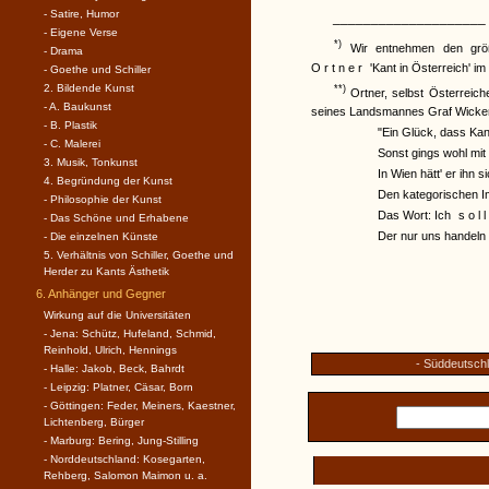
- Satire, Humor
____________________
- Eigene Verse
*)
Wir entnehmen den größ
- Drama
Ortner
'Kant in Österreich' im
- Goethe und Schiller
2. Bildende Kunst
**)
Ortner, selbst Österreich
- A. Baukunst
seines Landsmannes Graf Wickenb
- B. Plastik
"Ein Glück, dass Kant
- C. Malerei
Sonst gings wohl mit 
3. Musik, Tonkunst
In Wien hätt' er ihn s
4. Begründung der Kunst
Den kategorischen I
- Philosophie der Kunst
Das Wort: Ich
soll
- Das Schöne und Erhabene
Der nur uns handeln 
- Die einzelnen Künste
5. Verhältnis von Schiller, Goethe und
Herder zu Kants Ästhetik
6. Anhänger und Gegner
Wirkung auf die Universitäten
- Jena: Schütz, Hufeland, Schmid,
Reinhold, Ulrich, Hennings
- Süddeutschl
- Halle: Jakob, Beck, Bahrdt
- Leipzig: Platner, Cäsar, Born
- Göttingen: Feder, Meiners, Kaestner,
Lichtenberg, Bürger
- Marburg: Bering, Jung-Stilling
- Norddeutschland: Kosegarten,
Rehberg, Salomon Maimon u. a.