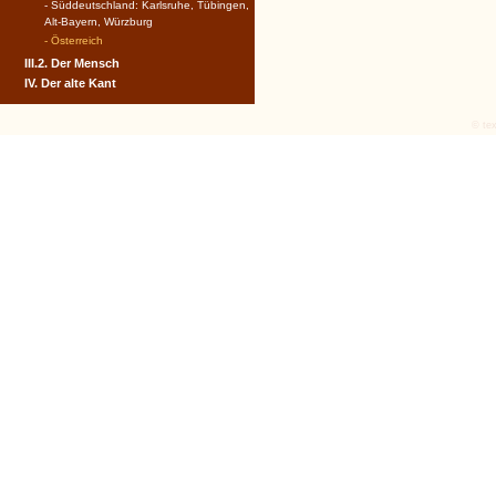
- Süddeutschland: Karlsruhe, Tübingen,
Alt-Bayern, Würzburg
- Österreich
III.2. Der Mensch
IV. Der alte Kant
© tex