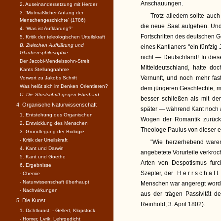
Anschauungen.
2. Auseinandersetzung mit Herder
3. 'Mutmaßlicher Anfang der
Trotz alledem sollte auc
Menschengeschichte' (1786)
die neue Saat aufgehen. Und 
4. 'Was ist Aufklärung?'
Fortschritten des deutschen 
5. Kritik der teleologischen Urteilskraft
B. Zwischen Aufklärung und
eines Kantianers "ein fünfzig
Glaubensphilosophie
nicht — Deutschland! In dies
Der Jacobi-Mendelssohn-Streit
Mitteldeutschland, hatte d
Kants Stellungnahme
Vernunft, und noch mehr fast
Vorwort zu Jakobs Schrift
Was heißt sich im Denken Orientieren?
dem jüngeren Geschlechte, mäc
C. Die Streitschrift gegen Eberhard
besser schließen als mit d
4. Organische Naturwissenschaft
später — während Kant noch a
1. Entstehung des Organischen
Wogen der Romantik zurückz
2. Entwicklung des Menschen
Theologe Paulus von dieser e
3. Grundlegung der Biologie
- Kritik der Urteilskraft
"Wie herzerhebend ware
4. Kant und Darwin
angebetete Vorurteile verkroc
5. Kant und Goethe
Arten von Despotismus furc
6. Ergebnisse
Szepter, der
Herrschaft
- Chemie
- Naturwissenschaft überhaupt
Menschen war angeregt worden 
- Nachwirkungen
aus der trägen Passivität der
5. Die Kunst
Reinhold, 3. April 1802).
1. Dichtkunst: - Gellert, Klopstock
- Homer, Lyrik, Lehrgedicht