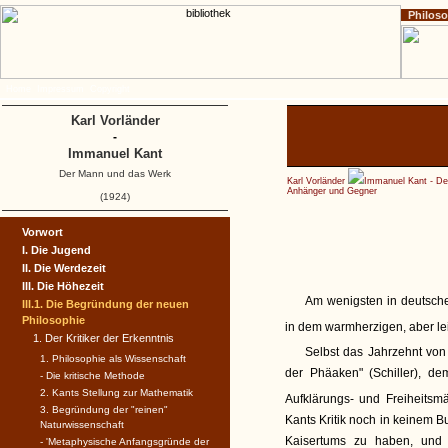
Philos
Home
Impressum
Copyright
Karl Vorländer
-
Immanuel Kant
Der Mann und das Werk
Karl Vorländer
Immanuel Kant - D
Anhänger und Gegner
(1924)
Vorwort
I. Die Jugend
II. Die Werdezeit
III. Die Höhezeit
Am wenigsten in deutsche
III.1. Die Begründung der neuen
Philosophie
in dem warmherzigen, aber le
1. Der Kritiker der Erkenntnis
Selbst das Jahrzehnt von 
1. Philosophie als Wissenschaft
der Phäaken" (Schiller), de
- Die kritische Methode
2. Kants Stellung zur Mathematik
Aufklärungs- und Freiheitsm
3. Begründung der "reinen"
Kants Kritik noch in keinem 
Naturwissenschaft
Kaisertums zu haben, und s
- 'Metaphysische Anfangsgründe der