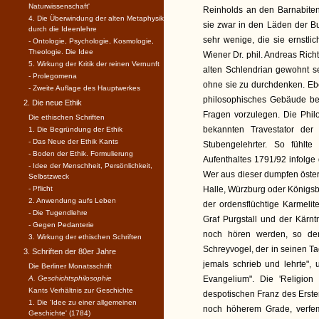
Naturwissenschaft'
Reinholds an den Barnabiten
4. Die Überwindung der alten Metaphysik
sie zwar in den Läden der B
durch die Ideenlehre
sehr wenige, die sie ernstli
- Ontologie, Psychologie, Kosmologie,
Theologie. Die Idee
Wiener Dr. phil. Andreas Rich
5. Wirkung der Kritik der reinen Vernunft
alten Schlendrian gewohnt se
- Prolegomena
ohne sie zu durchdenken. Ebe
- Zweite Auflage des Hauptwerkes
philosophisches Gebäude bes
2. Die neue Ethik
Fragen vorzulegen. Die Phil
Die ethischen Schriften
bekannten Travestator der
1. Die Begründung der Ethik
- Das Neue der Ethik Kants
Stubengelehrter. So fühl
- Boden der Ethik. Formulierung
Aufenthaltes 1791/92 infolge
- Idee der Menschheit, Persönlichkeit,
Wer aus dieser dumpfen österr
Selbstzweck
- Pflicht
Halle, Würzburg oder Königsb
2. Anwendung aufs Leben
der ordensflüchtige Karmelite
- Die Tugendlehre
Graf Purgstall und der Kärnt
- Gegen Pedanterie
noch hören werden, so der
3. Wirkung der ethischen Schriften
Schreyvogel, der in seinen Ta
3. Schriften der 80er Jahre
jemals schrieb und lehrte",
Die Berliner Monatsschrift
A. Geschichtsphilosophie
Evangelium". Die 'Religion
Kants Verhältnis zur Geschichte
despotischen Franz des Erste
1. Die 'Idee zu einer allgemeinen
noch höherem Grade, verfemt
Geschichte' (1784)