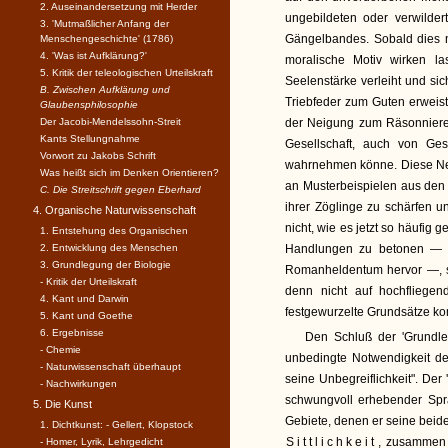
2. Auseinandersetzung mit Herder
ungebildeten oder verwilder
3. 'Mutmaßlicher Anfang der
Gängelbandes. Sobald dies 
Menschengeschichte' (1786)
4. 'Was ist Aufklärung?'
moralische Motiv wirken l
5. Kritik der teleologischen Urteilskraft
Seelenstärke verleiht und sic
B. Zwischen Aufklärung und
Triebfeder zum Guten erweist.
Glaubensphilosophie
Der Jacobi-Mendelssohn-Streit
der Neigung zum Räsonnieren,
Kants Stellungnahme
Gesellschaft, auch von Ge
Vorwort zu Jakobs Schrift
wahrnehmen könne. Diese Nei
Was heißt sich im Denken Orientieren?
an Musterbeispielen aus den B
C. Die Streitschrift gegen Eberhard
ihrer Zöglinge zu schärfen u
4. Organische Naturwissenschaft
nicht, wie es jetzt so häufig
1. Entstehung des Organischen
2. Entwicklung des Menschen
Handlungen zu betonen — d
3. Grundlegung der Biologie
Romanheldentum hervor —, so
- Kritik der Urteilskraft
denn nicht auf hochfliegen
4. Kant und Darwin
festgewurzelte Grundsätze ko
5. Kant und Goethe
6. Ergebnisse
Den Schluß der 'Grundleg
- Chemie
unbedingte Notwendigkeit de
- Naturwissenschaft überhaupt
seine Unbegreiflichkeit". Der 
- Nachwirkungen
schwungvoll erhebender Spra
5. Die Kunst
Gebiete, denen er seine beid
1. Dichtkunst: - Gellert, Klopstock
Sittlichkeit
, zusammen 
- Homer, Lyrik, Lehrgedicht