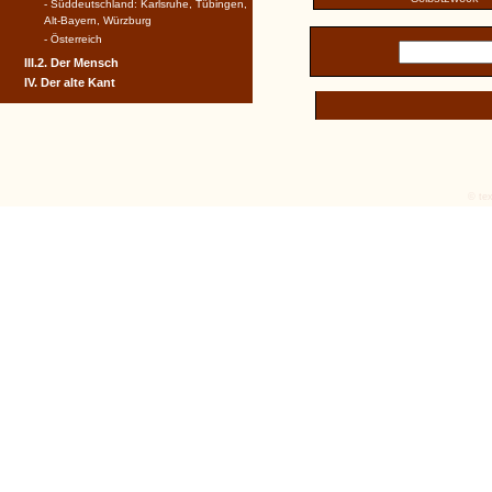
- Süddeutschland: Karlsruhe, Tübingen,
Alt-Bayern, Würzburg
- Österreich
III.2. Der Mensch
IV. Der alte Kant
© tex