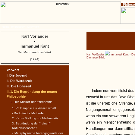
Philos
Home
Impressum
Copyright
Karl Vorländer
-
Immanuel Kant
Der Mann und das Werk
Karl Vorländer
Immanuel Kant - D
Die neue Ethik
(1924)
Vorwort
I. Die Jugend
II. Die Werdezeit
III. Die Höhezeit
Indem nun vermittelst des
III.1. Die Begründung der neuen
Philosophie
erwacht in uns das Bewußtse
1. Der Kritiker der Erkenntnis
ist die unerbittliche Strenge,
1. Philosophie als Wissenschaft
Neigungsmoral entgegenset
- Die kritische Methode
wenn ein von schwerem Unglü
2. Kants Stellung zur Mathematik
wenn ein Menschenfreund du
3. Begründung der "reinen"
Naturwissenschaft
Handlungen nur dann sittlich
- 'Metaphysische Anfangsgründe der