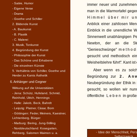
- Satire, Humor
immer neuer und zunehmend
- Eigene Verse
man in die Marmortafel gege
- Drama
Himmel über mir un
- Goethe und Schiller
Anblick einer zahllosen Men
2. Bildende Kunst
- A. Baukunst
Einblick in die unendliche 
- B. Plastik
Sinnenwelt unabhängigen Pers
- C. Malerei
Newton, der an die Ste
3. Musik, Tonkunst
"Genieschwünge"
method
4. Begründung der Kunst
- Philosophie der Kunst
gesucht und methodisch eing
- Das Schöne und Erhabene
Weisheitslehre führt". Kant is
- Die einzelnen Künste
Aber wenn es zu solch
5. Verhältnis von Schiller, Goethe und
Herder zu Kants Ästhetik
Begründung zur
2. Anw
6. Anhänger und Gegner
Neubegründung der Ethik in 
Wirkung auf die Universitäten
gesucht, so wollen wir nu
- Jena: Schütz, Hufeland, Schmid,
öffentliche
Leben
in große
Reinhold, Ulrich, Hennings
- Halle: Jakob, Beck, Bahrdt
- Leipzig: Platner, Cäsar, Born
- Göttingen: Feder, Meiners, Kaestner,
Lichtenberg, Bürger
- Marburg: Bering, Jung-Stilling
- Norddeutschland: Kosegarten,
- Idee der Menschheit, Pers
Rehberg, Salomon Maimon u. a.
Selbstzweck