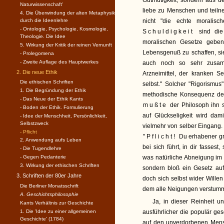
Gutmütigkeit, sondern aus de
Naturwissenschaft'
liebe zu Menschen und teiln
4. Die Überwindung der alten Metaphysik
durch die Ideenlehre
nicht "die echte moralisc
- Ontologie, Psychologie, Kosmologie,
Schuldigkeit
sind die 
Theologie. Die Idee
moralischen Gesetze geben 
5. Wirkung der Kritik der reinen Vernunft
Lebensgenuß zu schaffen, sie
- Prolegomena
- Zweite Auflage des Hauptwerkes
auch noch so sehr zusamm
2. Die neue Ethik
Arzneimittel, der kranken S
Die ethischen Schriften
selbst." Solcher "Rigorismus
1. Die Begründung der Ethik
methodische Konsequenz der 
- Das Neue der Ethik Kants
mußte
der Philosoph ihn s
- Boden der Ethik. Formulierung
auf Glückseligkeit wird dam
- Idee der Menschheit, Persönlichkeit,
Selbstzweck
vielmehr von selber Eingang. 
- Pflicht
"Pflicht!
Du erhabener gr
2. Anwendung aufs Leben
bei sich führt, in dir fasses
- Die Tugendlehre
- Gegen Pedanterie
was natürliche Abneigung im
3. Wirkung der ethischen Schriften
sondern bloß ein Gesetz auf
3. Schriften der 80er Jahre
doch sich selbst wider Wille
Die Berliner Monatsschrift
dem alle Neigungen verstum
A. Geschichtsphilosophie
Ja, in dieser Reinheit 
Kants Verhältnis zur Geschichte
1. Die 'Idee zu einer allgemeinen
ausführlicher die populär ge
Geschichte' (1784)
auf den unverdorbenen Mens