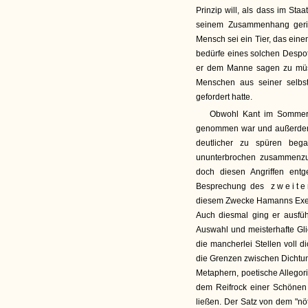
Prinzip will, als dass im Staa
seinem Zusammenhang geriss
Mensch sei ein Tier, das eine
bedürfe eines solchen Despot
er dem Manne sagen zu müss
Menschen aus seiner selbst
gefordert hatte.
Obwohl Kant im Sommer 17
genommen war und außerdem 
deutlicher zu spüren beg
ununterbrochen zusammenzuh
doch diesen Angriffen ent
Besprechung des
zweite
diesem Zwecke Hamanns Exempl
Auch diesmal ging er ausführ
Auswahl und meisterhafte Gli
die mancherlei Stellen voll d
die Grenzen zwischen Dichtun
Metaphern, poetische Allegor
dem Reifrock einer Schönen
ließen. Der Satz von dem "nöt