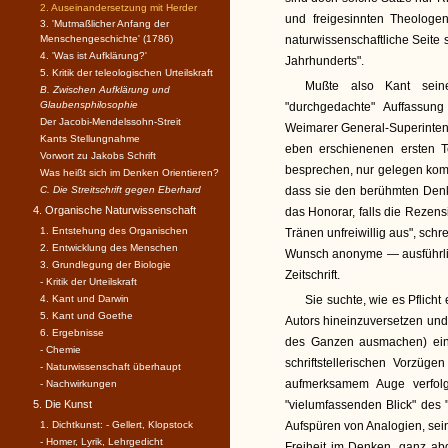
2. Auseinandersetzung mit Herder
und freigesinnten Theologe
3. 'Mutmaßlicher Anfang der
Menschengeschichte' (1786)
naturwissenschaftliche Seite 
4. 'Was ist Aufklärung?'
Jahrhunderts".
5. Kritik der teleologischen Urteilskraft
Mußte also Kant seine
B. Zwischen Aufklärung und
Glaubensphilosophie
"durchgedachte" Auffassun
Der Jacobi-Mendelssohn-Streit
Weimarer General-Superintend
Kants Stellungnahme
eben erschienenen ersten Tei
Vorwort zu Jakobs Schrift
besprechen, nur gelegen komm
Was heißt sich im Denken Orientieren?
C. Die Streitschrift gegen Eberhard
dass sie den berühmten Denk
4. Organische Naturwissenschaft
das Honorar, falls die Rezensi
1. Entstehung des Organischen
Tränen unfreiwillig aus", schr
2. Entwicklung des Menschen
Wunsch anonyme — ausführli
3. Grundlegung der Biologie
Zeitschrift.
- Kritik der Urteilskraft
4. Kant und Darwin
Sie suchte, wie es Pflicht
5. Kant und Goethe
Autors hineinzuversetzen und 
6. Ergebnisse
des Ganzen ausmachen) ein 
- Chemie
schriftstellerischen Vorzüg
- Naturwissenschaft überhaupt
aufmerksamem Auge verfolg
- Nachwirkungen
5. Die Kunst
"vielumfassenden Blick" des 
1. Dichtkunst: - Gellert, Klopstock
Aufspüren von Analogien, sein
- Homer, Lyrik, Lehrgedicht
Freiheit im Denken, ganz a