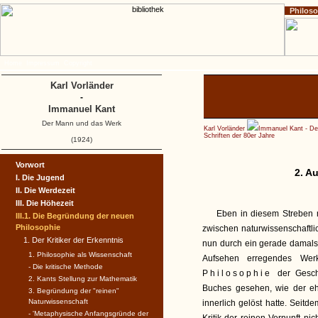
Philos
Home
Impressum
Copyright
Karl Vorländer
-
Immanuel Kant
Der Mann und das Werk
Karl Vorländer
Immanuel Kant - D
Schriften der 80er Jahre
(1924)
Vorwort
2. A
I. Die Jugend
II. Die Werdezeit
III. Die Höhezeit
Eben in diesem Streben n
III.1. Die Begründung der neuen
Philosophie
zwischen naturwissenschaftlic
1. Der Kritiker der Erkenntnis
nun durch ein gerade damals 
1. Philosophie als Wissenschaft
Aufsehen erregendes Werk
- Die kritische Methode
Philosophie
der Gesch
2. Kants Stellung zur Mathematik
Buches gesehen, wie der eh
3. Begründung der "reinen"
Naturwissenschaft
innerlich gelöst hatte. Seitd
- 'Metaphysische Anfangsgründe der