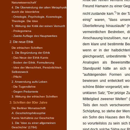
Kritik der reinen Vernunft ni
Naturwissenschaft'
Freund Hamann zu einer Gegens
4. Die Überwindung der alten Metaphysik
durch die Ideenlehre
*)
nicht zustande kam.
In der T
- Ontologie, Psychologie, Kosmologie,
einig" waren, "dass unse
Theologie. Die Idee
Überlieferung hinauslaufe" (
5. Wirkung der Kritik der reinen Vernunft
- Prolegomena
vermeintlichen Bestreben, d
- Zweite Auflage des Hauptwerkes
Anschauung loszulösen, nur a
2. Die neue Ethik
dem klare und bestimmte Beg
Die ethischen Schriften
wenn er in der halbdichter
1. Die Begründung der Ethik
gleichgesetzt, unbestimmte "
- Das Neue der Ethik Kants
Analogien als Beweismitte
- Boden der Ethik. Formulierung
- Idee der Menschheit, Persönlichkeit,
Standpunkt hätte an sich 
Selbstzweck
"aufsteigenden Formen und
- Pflicht
bewiesen und entwickelt wo
2. Anwendung aufs Leben
schöne Bilder vorgesetzt; wi
- Die Tugendlehre
- Gegen Pedanterie
unklaren Satz; "Der jetzige 
3. Wirkung der ethischen Schriften
Mittelglied zweener Welten" 
3. Schriften der 80er Jahre
Teils den noch verschwomm
Die Berliner Monatsschrift
Schöpfung, so stehe der Men
A. Geschichtsphilosophie
ein Sohn des Hauses den Ruf
Kants Verhältnis zur Geschichte
1. Die 'Idee zu einer allgemeinen
so vorurteilslos zu sein sic
Geschichte' (1784)
sind doch solche Sätze nur Rh