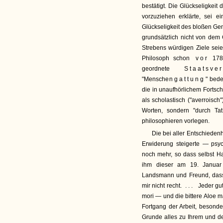
bestätigt. Die Glückseligkei
vorzuziehen erklärte, sei e
Glückseligkeit des bloßen Ge
grundsätzlich nicht von dem
Strebens würdigen Ziele sei
Philosoph schon
vor
1789
geordnete
Staatsver
"Mensche
ngattung
" bed
die in unaufhörlichem Fortsc
als scholastisch ("averroisch
Worten, sondern "durch Ta
philosophieren vorlegen.
Die bei aller Entschieden
Erwiderung steigerte — psyc
noch mehr, so dass selbst Ham
ihm dieser am 19. Januar 1
Landsmann und Freund, dass 
mir nicht recht.
...
Jeder gu
mori — und die bittere Aloe 
Fortgang der Arbeit, besond
Grunde alles zu Ihrem und 