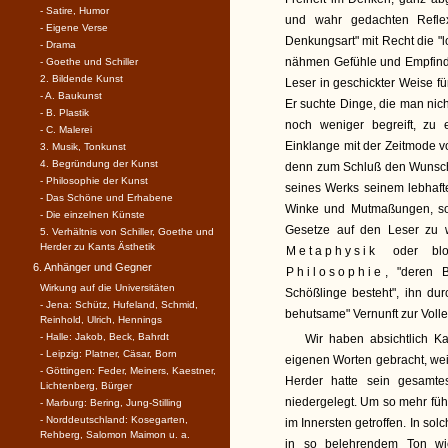
- Satire, Humor
und wahr gedachten Reflex
- Eigene Verse
Denkungsart" mit Recht die "lo
- Drama
nähmen Gefühle und Empfindun
- Goethe und Schiller
2. Bildende Kunst
Leser in geschickter Weise f
- A. Baukunst
Er suchte Dinge, die man nich
- B. Plastik
noch weniger begreift, zu 
- C. Malerei
Einklange mit der Zeitmode v
3. Musik, Tonkunst
4. Begründung der Kunst
denn zum Schluß den Wunsch a
- Philosophie der Kunst
seines Werks seinem lebhaft
- Das Schöne und Erhabene
Winke und Mutmaßungen, son
- Die einzelnen Künste
Gesetze auf den Leser zu w
5. Verhältnis von Schiller, Goethe und
Herder zu Kants Ästhetik
Metaphysik
oder blo
6. Anhänger und Gegner
Philosophie
, "deren 
Wirkung auf die Universitäten
Schößlinge besteht", ihn dur
- Jena: Schütz, Hufeland, Schmid,
behutsame" Vernunft zur Vol
Reinhold, Ulrich, Hennings
- Halle: Jakob, Beck, Bahrdt
Wir haben absichtlich Ka
- Leipzig: Platner, Cäsar, Born
eigenen Worten gebracht, weil
- Göttingen: Feder, Meiners, Kaestner,
Herder hatte sein gesamte
Lichtenberg, Bürger
niedergelegt. Um so mehr fühl
- Marburg: Bering, Jung-Stilling
- Norddeutschland: Kosegarten,
im Innersten getroffen. In so
Rehberg, Salomon Maimon u. a.
in so belehrendem Ton wi