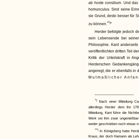
ab hoste consilium. Und das 
homunculus. Sind seine Erin
sie Grund, desto besser für S
**)
zu können.
"
Herder befolgte jedoch d
sein Lebensende bei seiner
Philosophie. Kant anderseit
veröffentlichten dritten Teil de
Kritik der Urteilskraft in 
Herderschen Gedankengänge
angeregt, die er ebenfalls in d
Mutmaßlicher Anfa
__________________
*)
Nach einer Mitteilung Car
allerdings Herder dem ihn 17
Mitteilung, Kant führe die Nicht
Werk sei ihm zwar ungenießbar 
weder geschrieben noch etwas v
**)
In Königsberg hatte Herd
Kraus, der doch Hamann als Lehr