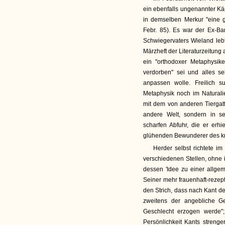
ein ebenfalls ungenannter Kä
in demselben Merkur "eine g
Febr. 85). Es war der Ex-Ba
Schwiegervaters Wieland lebt
Märzheft der Literaturzeitung 
ein "orthodoxer Metaphysike
verdorben" sei und alles sei
anpassen wolle. Freilich 
Metaphysik noch im Naturali
mit dem von anderen Tiergat
andere Welt, sondern in s
scharfen Abfuhr, die er erhi
glühenden Bewunderer des kr
Herder selbst richtete im
verschiedenen Stellen, ohne 
dessen 'Idee zu einer allge
Seiner mehr frauenhaft-rezep
den Strich, dass nach Kant d
zweitens der angebliche G
Geschlecht erzogen werde"; 
Persönlichkeit Kants strenge