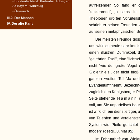
- Süddeutschland: Karlsruhe, Tübingen,
aufreizender. So fand er 
Alt-Bayern, Würzburg
- Österreich
"umkehrend", ja selbst in
III.2. Der Mensch
Theologen großen Vorurteils
IV. Der alte Kant
schrieb er seinen Freunden wu
auf seinen metaphysischen S
Die meisten Freunde goss
uns wirkt es heute sehr kom
einen illustren Dummkopf, 
"gelehrten Esel", eine "licht
nicht "wie der große Vogel
Goethes
, der nicht bloß
ganzen zweiten Teil "Ja und
Evangelium" nennt. Bezeichne
zugleich den Königsberger Ph
Seite stehende
Hamann
d
voll, um Sie unparteiisch beur
ist wirklich ein dienstfertig
von Talenten und Verdiensten
System wie Pfeile gerichte
mögen" (desgl., 8. Mai 85).
Im Februarheft von Wiela