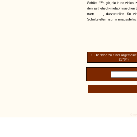
Schütz: "Es gilt, die in so viel
den ästhetisch-metaphysischen B
narrt
...
, darzustellen. So v
Schriftstellern ist mir unausstehlic
1. Die 'Idee zu einer allgemein
(1784)
© tex