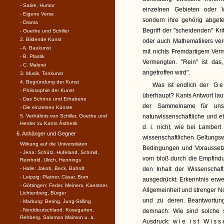
- Satire, Humor
einzelnen Gebieten oder W
- Eigene Verse
sondern ihre gehörig abget
- Drama
Begriff der "scheidenden" Kr
- Goethe und Schiller
2. Bildende Kunst
oder auch Mathematikers ver
- A. Baukunst
mit nichts Fremdartigem Ver
- B. Plastik
Vermengten. "Rein" ist da
- C. Malerei
angetroffen wird".
3. Musik, Tonkunst
4. Begründung der Kunst
Was ist endlich der
Ge
- Philosophie der Kunst
überhaupt? Kants Antwort laut
- Das Schöne und Erhabene
der Sammelname für unser
- Die einzelnen Künste
5. Verhältnis von Schiller, Goethe und
naturwissenschaftliche und et
Herder zu Kants Ästhetik
d. i. nicht, wie bei Lambert
6. Anhänger und Gegner
wissenschaftlichen Geltungsw
Wirkung auf die Universitäten
Bedingungen und Voraussetzu
- Jena: Schütz, Hufeland, Schmid,
vom bloß durch die Empfind
Reinhold, Ulrich, Hennings
- Halle: Jakob, Beck, Bahrdt
den Inhalt der Wissenschaft
- Leipzig: Platner, Cäsar, Born
ausgedrückt: Erkenntnis erw
- Göttingen: Feder, Meiners, Kaestner,
Allgemeinheit und strenger No
Lichtenberg, Bürger
und zu deren Beantwortung 
- Marburg: Bering, Jung-Stilling
- Norddeutschland: Kosegarten,
demnach: Wie sind solche s
Rehberg, Salomon Maimon u. a.
Ausdruck:
wie ist Wiss