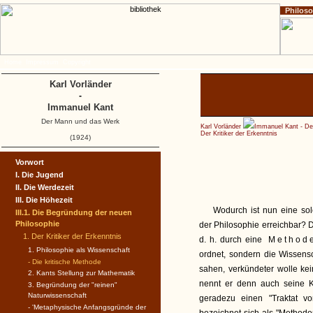
Philos
Home
Impressum
Copyright
Karl Vorländer
-
Immanuel Kant
Der Mann und das Werk
Karl Vorländer
Immanuel Kant - D
Der Kritiker der Erkenntnis
(1924)
Vorwort
I. Die Jugend
II. Die Werdezeit
III. Die Höhezeit
Wodurch ist nun eine solc
III.1. Die Begründung der neuen
Philosophie
der Philosophie erreichbar? D
1. Der Kritiker der Erkenntnis
d. h. durch eine
Method
1. Philosophie als Wissenschaft
ordnet, sondern die Wissensc
- Die kritische Methode
sahen, verkündeter wolle kei
2. Kants Stellung zur Mathematik
nennt er denn auch seine Kr
3. Begründung der "reinen"
Naturwissenschaft
geradezu einen "Traktat v
- 'Metaphysische Anfangsgründe der