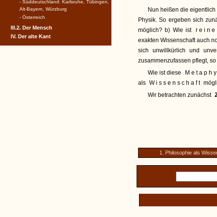
- Süddeutschland: Karlsruhe, Tübingen,
Alt-Bayern, Würzburg
Nun heißen die eigentlic
- Österreich
Physik. So ergeben sich zunä
III.2. Der Mensch
möglich? b) Wie ist
reine
IV. Der alte Kant
exakten Wissenschaft auch noc
sich unwillkürlich und unv
zusammenzufassen pflegt, so 
Wie ist diese
Metaphy
als
Wissenschaft
mögl
Wir betrachten zunächst
1. Philosophie als Wisse