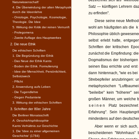
bezeichnet sich als "Methoden
Naturwissenschaft'
Satz — künftigen Lehrern dazu
4. Die Überwindung der alten Metaphysik
durch die Ideenlehre
zu erfinden".
- Ontologie, Psychologie, Kosmologie,
Diese seine neue Method
Theologie. Die Idee
wohl am häufigsten als die
k
5. Wirkung der Kritik der reinen Vernunft
- Prolegomena
Philosophie üblich gewesenen
- Zweite Auflage des Hauptwerkes
selbst erlebt hatte, entgeg
2. Die neue Ethik
Schriften der kritischen Epo
Die ethischen Schriften
zunächst die Empfindung: die 
1. Die Begründung der Ethik
Dogmatismus der bisherigen M
- Das Neue der Ethik Kants
seinen Bau errichte und erst
- Boden der Ethik. Formulierung
- Idee der Menschheit, Persönlichkeit,
dann hintennach, "wie es bei
Selbstzweck
Strebepfeiler anzubringen: u
- Pflicht
metaphysischen "Luftbaumei
2. Anwendung aufs Leben
- Die Tugendlehre
"beileibe" kein "höherer" 
- Gegen Pedanterie
großen Männer, um welche bei
3. Wirkung der ethischen Schriften
seinen
Platz bezeichnet 
3. Schriften der 80er Jahre
Erfahrung". Sein Hauptangr
Die Berliner Monatsschrift
mindestens auf den deutschen
A. Geschichtsphilosophie
Kants Verhältnis zur Geschichte
Aber wenn er sich auch,
1. Die 'Idee zu einer allgemeinen
bescheidenen "Wohnhaus" b
Geschichte' (1784)