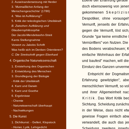
Ebene der Erfahrung gerade g
2. Auseinandersetzung mit Herder
doch ebensowenig von jenem
3. 'Mutmaßlicher Anfang der
Menschengeschichte' (1786)
gekommenen
Skeptizi
4. 'Was ist Aufklärung?'
Despotiker, ohne vorausg
5. Kritik der teleologischen Urteilskraft
Vernunft, jenseits der Erfah
B. Zwischen Aufklärung und
Glaubensphilosophie
gegen die Vernunft, löst sich
Der Jacobi-Mendelssohn-Streit
Grunde "gar keine ernstliche
Kants Stellungnahme
Vernünftlers" von Nutzen. Di
Vorwort zu Jakobs Schrift
des Bodens verabscheuen; K
Was heißt sich im Denken Orientieren?
einfache Wohnhaus der Erfah
C. Die Streitschrift gegen Eberhard
4. Organische Naturwissenschaft
und baufest" machen, will die
1. Entstehung des Organischen
Einsturz des Ganzen unvermeid
2. Entwicklung des Menschen
Entspricht der Dogmatis
3. Grundlegung der Biologie
Erfahrung gewitzigten", a
- Kritik der Urteilskraft
menschlichen Vernunft, so voll
4. Kant und Darwin
5. Kant und Goethe
und ihrer Allgemeinheit n
6. Ergebnisse
Kritik
. Das Wort Kritik be
- Chemie
Sichtung. Scheidung zunächs
- Naturwissenschaft überhaupt
in der Weise, dass nicht etw
- Nachwirkungen
gewisse Fragen einfach abw
5. Die Kunst
verwandelt, die auch das jen
1. Dichtkunst: - Gellert, Klopstock
- Homer, Lyrik, Lehrgedicht
Scheidung zweitens innerh