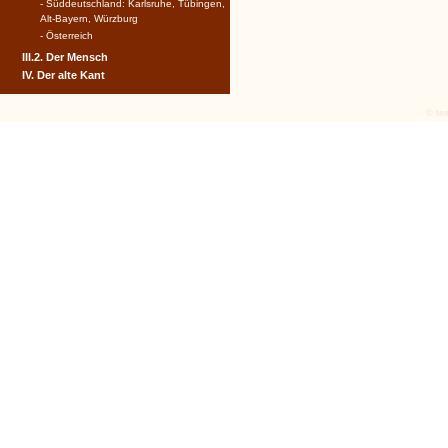
- Süddeutschland: Karlsruhe, Tübingen,
Alt-Bayern, Würzburg
- Österreich
III.2. Der Mensch
IV. Der alte Kant
© tex