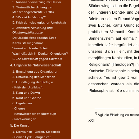
2. Auseinandersetzung mit Herder
Stärker wiegt schon die Bege
3. 'Mutmaßlicher Anfang der
Menschengeschichte' (1786)
der jüngeren Dichter- und D
4. 'Was ist Aufklärung?'
Briefe an seinen Freund Vog
5. Kritik der teleologischen Urteilskraft
zwei Bücher, Kants Grundleg
B. Zwischen Aufklärung und
praktischen Vernunft. Kant 
Glaubensphilosophie
Der Jacobi-Mendelssohn-Streit
Sonnensystem auf einmal." 
Kants Stellungnahme
innerlich tiefer begründet al
Vorwort zu Jakobs Schrift
unseres
Schiller
, mit d
Was heißt sich im Denken Orientieren?
mehrjährigen Kantstudien, in
C. Die Streitschrift gegen Eberhard
Religionairs" [Theologen?] i
4. Organische Naturwissenschaft
Kantsche Philosophie hinein
1. Entstehung des Organischen
2. Entwicklung des Menschen
schrieb: "Es ist gewiß vo
3. Grundlegung der Biologie
gesprochen worden als die
- Kritik der Urteilskraft
Philosophie ist:
Bestimme
4. Kant und Darwin
5. Kant und Goethe
6. Ergebnisse
__________________
- Chemie
- Naturwissenschaft überhaupt
*)
Vgl. die Einleitung zu meine
- Nachwirkungen
XXII.
5. Die Kunst
1. Dichtkunst: - Gellert, Klopstock
- Homer, Lyrik, Lehrgedicht