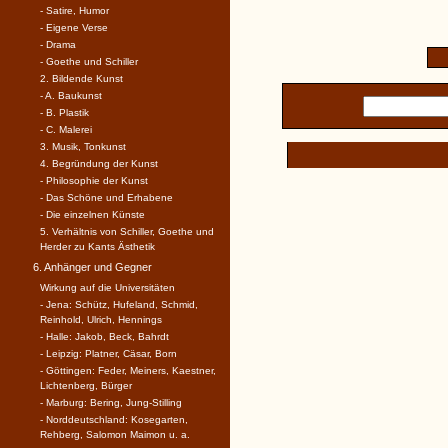
- Satire, Humor
- Eigene Verse
- Drama
- Goethe und Schiller
2. Bildende Kunst
- A. Baukunst
- B. Plastik
- C. Malerei
3. Musik, Tonkunst
4. Begründung der Kunst
- Philosophie der Kunst
- Das Schöne und Erhabene
- Die einzelnen Künste
5. Verhältnis von Schiller, Goethe und
Herder zu Kants Ästhetik
6. Anhänger und Gegner
Wirkung auf die Universitäten
- Jena: Schütz, Hufeland, Schmid,
Reinhold, Ulrich, Hennings
- Halle: Jakob, Beck, Bahrdt
- Leipzig: Platner, Cäsar, Born
- Göttingen: Feder, Meiners, Kaestner,
Lichtenberg, Bürger
- Marburg: Bering, Jung-Stilling
- Norddeutschland: Kosegarten,
Rehberg, Salomon Maimon u. a.