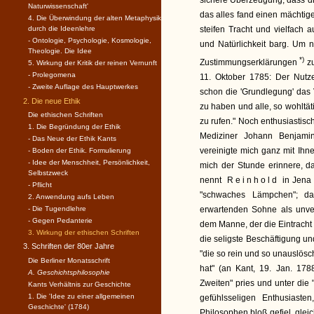
sichere Überzeugung, dass die
Naturwissenschaft'
das alles fand einen mächtig
4. Die Überwindung der alten Metaphysik
durch die Ideenlehre
steifen Tracht und vielfach
- Ontologie, Psychologie, Kosmologie,
und Natürlichkeit barg. Um 
Theologie. Die Idee
*)
Zustimmungserklärungen
zu
5. Wirkung der Kritik der reinen Vernunft
- Prolegomena
11. Oktober 1785: Der Nutze
- Zweite Auflage des Hauptwerkes
schon die 'Grundlegung' das V
2. Die neue Ethik
zu haben und alle, so wohltät
Die ethischen Schriften
zu rufen." Noch enthusiastis
1. Die Begründung der Ethik
Mediziner Johann Benjami
- Das Neue der Ethik Kants
vereinigte mich ganz mit Ihne
- Boden der Ethik. Formulierung
- Idee der Menschheit, Persönlichkeit,
mich der Stunde erinnere, d
Selbstzweck
nennt
Reinhold
in Jena 
- Pflicht
"schwaches Lämpchen"; d
2. Anwendung aufs Leben
- Die Tugendlehre
erwartenden Sohne als unve
- Gegen Pedanterie
dem Manne, der die Eintracht 
3. Wirkung der ethischen Schriften
die seligste Beschäftigung u
3. Schriften der 80er Jahre
"die so rein und so unauslöschl
Die Berliner Monatsschrift
hat" (an Kant, 19. Jan. 17
A. Geschichtsphilosophie
Zweiten" pries und unter die 
Kants Verhältnis zur Geschichte
1. Die 'Idee zu einer allgemeinen
gefühlsseligen Enthusiast
Geschichte' (1784)
Philosophen bloß gefiel, gleic