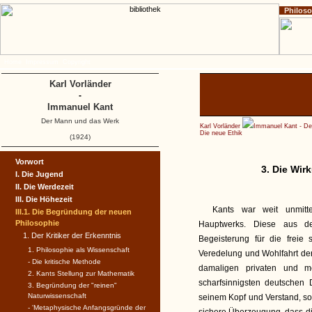
Philos
Home
Impressum
Copyright
Karl Vorländer
-
Immanuel Kant
Der Mann und das Werk
Karl Vorländer
Immanuel Kant - D
Die neue Ethik
(1924)
Vorwort
3. Die Wir
I. Die Jugend
II. Die Werdezeit
III. Die Höhezeit
Kants war weit unmitte
III.1. Die Begründung der neuen
Philosophie
Hauptwerks. Diese aus d
1. Der Kritiker der Erkenntnis
Begeisterung für die freie 
1. Philosophie als Wissenschaft
Veredelung und Wohlfahrt de
- Die kritische Methode
damaligen privaten und m
2. Kants Stellung zur Mathematik
scharfsinnigsten deutschen
3. Begründung der "reinen"
Naturwissenschaft
seinem Kopf und Verstand, so
- 'Metaphysische Anfangsgründe der