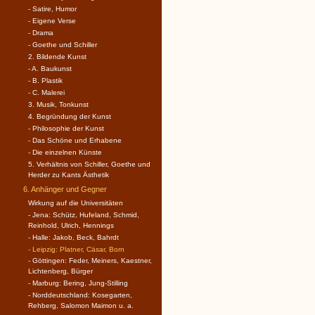
- Satire, Humor
- Eigene Verse
- Drama
- Goethe und Schiller
2. Bildende Kunst
- A. Baukunst
- B. Plastik
- C. Malerei
3. Musik, Tonkunst
4. Begründung der Kunst
- Philosophie der Kunst
- Das Schöne und Erhabene
- Die einzelnen Künste
5. Verhältnis von Schiller, Goethe und
Herder zu Kants Ästhetik
6. Anhänger und Gegner
Wirkung auf die Universitäten
- Jena: Schütz, Hufeland, Schmid,
Reinhold, Ulrich, Hennings
- Halle: Jakob, Beck, Bahrdt
- Leipzig: Platner, Cäsar, Born
- Göttingen: Feder, Meiners, Kaestner,
Lichtenberg, Bürger
- Marburg: Bering, Jung-Stilling
- Norddeutschland: Kosegarten,
Rehberg, Salomon Maimon u. a.