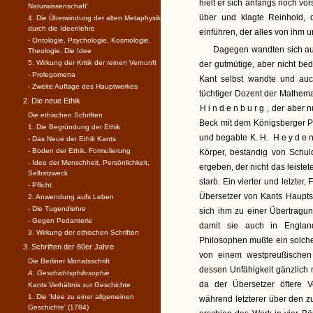
hielt er sich anfangs noch vor
Naturwissenschaft'
über und klagte Reinhold, 
4. Die Überwindung der alten Metaphysik
durch die Ideenlehre
einführen, der alles von ihm 
- Ontologie, Psychologie, Kosmologie,
Dagegen wandten sich au
Theologie. Die Idee
5. Wirkung der Kritik der reinen Vernunft
der gutmütige, aber nicht be
- Prolegomena
Kant selbst wandte und auch
- Zweite Auflage des Hauptwerkes
tüchtiger Dozent der Mathe
2. Die neue Ethik
Hindenburg
, der aber 
Die ethischen Schriften
Beck mit dem Königsberger Ph
1. Die Begründung der Ethik
und begabte K. H.
Heyden
- Das Neue der Ethik Kants
- Boden der Ethik. Formulierung
Körper, beständig von Schu
- Idee der Menschheit, Persönlichkeit,
ergeben, der nicht das leistet
Selbstzweck
starb. Ein vierter und letzter, F
- Pflicht
Übersetzer von Kants Haupts
2. Anwendung aufs Leben
- Die Tugendlehre
sich ihm zu einer Übertragung
- Gegen Pedanterie
damit sie auch in Englan
3. Wirkung der ethischen Schriften
Philosophen mußte ein solche
3. Schriften der 80er Jahre
von einem westpreußischen
Die Berliner Monatsschrift
dessen Unfähigkeit gänzlich 
A. Geschichtsphilosophie
da der Übersetzer öftere 
Kants Verhältnis zur Geschichte
1. Die 'Idee zu einer allgemeinen
während letzterer über den z
Geschichte' (1784)