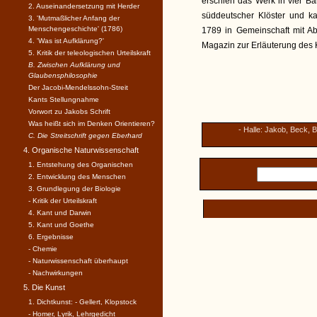
erschien das Werk in vier Bä
2. Auseinandersetzung mit Herder
süddeutscher Klöster und k
3. 'Mutmaßlicher Anfang der
Menschengeschichte' (1786)
1789 in Gemeinschaft mit A
4. 'Was ist Aufklärung?'
Magazin zur Erläuterung des K
5. Kritik der teleologischen Urteilskraft
B. Zwischen Aufklärung und
Glaubensphilosophie
Der Jacobi-Mendelssohn-Streit
Kants Stellungnahme
Vorwort zu Jakobs Schrift
Was heißt sich im Denken Orientieren?
- Halle: Jakob, Beck, 
C. Die Streitschrift gegen Eberhard
4. Organische Naturwissenschaft
1. Entstehung des Organischen
2. Entwicklung des Menschen
3. Grundlegung der Biologie
- Kritik der Urteilskraft
4. Kant und Darwin
5. Kant und Goethe
6. Ergebnisse
- Chemie
- Naturwissenschaft überhaupt
- Nachwirkungen
5. Die Kunst
1. Dichtkunst: - Gellert, Klopstock
- Homer, Lyrik, Lehrgedicht