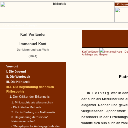
Philos
Home
Impressum
Copyright
Karl Vorländer
-
Immanuel Kant
Der Mann und das Werk
Karl Vorländer
Immanuel Kant - D
Anhänger und Gegner
(1924)
Vorwort
I. Die Jugend
Plat
II. Die Werdezeit
III. Die Höhezeit
III.1. Die Begründung der neuen
Philosophie
In
Leipzig
war in den
1. Der Kritiker der Erkenntnis
der auch als Mediziner und a
1. Philosophie als Wissenschaft
eleganter Redner und gewandt
- Die kritische Methode
vielgelesenen 'Aphorismen
2. Kants Stellung zur Mathematik
besonders in der Erziehungsr
3. Begründung der "reinen"
Naturwissenschaft
wandte sich nun auch an zahl
- 'Metaphysische Anfangsgründe der