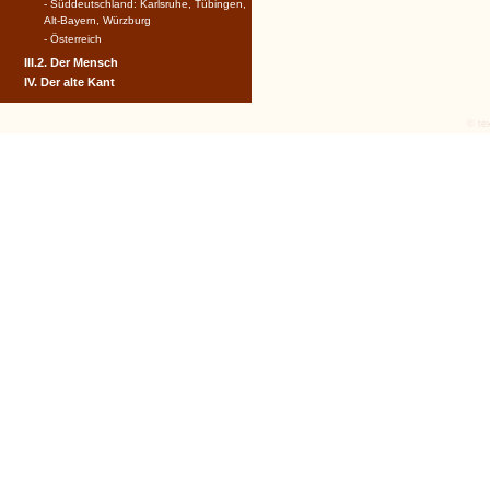
- Süddeutschland: Karlsruhe, Tübingen,
Alt-Bayern, Würzburg
- Österreich
III.2. Der Mensch
IV. Der alte Kant
© tex