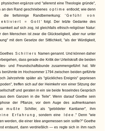
r physischen ergänze und "allererst eine Theologie gründe",
in an den Rand geschriebenes
optime
entlockt; wie denn
r die tiefsinnige Randbemerkung:
'Gefühl von
ektiviert = Gott
' folgt. Der letzte Gedanke des
mkeit auf sich zog, ist gleichfalls ethisch-religiöser Natur:
 den Menschen ist zwar die Glückseligkeit, aber nur unter
ng" mit dem Gesetze der Sittlichkeit, "als der Würdigkeit,
 Goethes
Schillers
Namen genannt. Und können daher
beigehen, dass gerade die Kritik der Urteilskraft die beiden
es- und Freundschaftsbunde zusammengeführt hat. Wir
as berühmte im Hochsommer 1794 zwischen beiden geführte
ch Jahrzehnte später als "glückliches Ereignis" gepriesen
tipoden", treffen sich auf der Heimkehr von einer Sitzung der
ellschaft' und geraten in ein sie beide fesselndes Gespräch
"aus dem Ganzen in die Teile". Wenn darauf Goethe sein
morphose der Pflanze, vor dem Auge des aufmerksamen
, so
mußte
Schiller, als "gebildeter Kantianer", ihm
ine Erfahrung
, sondern eine
Idee
." Denn "wie
en werden, die einer Idee angemessen sein sollte?" Goethe
t erstaunt, dann verdrießlich — es regte sich in ihm nach