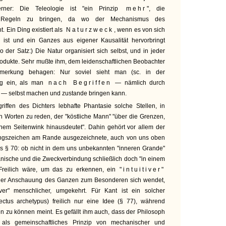
rner: Die Teleologie ist "ein Prinzip
mehr
", die
er Regeln zu bringen, da wo der Mechanismus des
. Ein Ding existiert als
Naturzweck
, wenn es von sich
 ist und ein Ganzes aus eigener Kausalität hervorbringt
 der Satz:) Die Natur organisiert sich selbst, und in jeder
Produkte. Sehr mußte ihm, dem leidenschaftlichen Beobachter
merkung behagen: Nur soviel sieht man (sc. in der
ig ein, als man
nach Begriffen
— nämlich durch
— selbst machen und zustande bringen kann.
iffen des Dichters lebhafte Phantasie solche Stellen, in
 Worten zu reden, der "köstliche Mann" "über die Grenzen,
inem Seitenwink hinausdeutet". Dahin gehört vor allem der
fungszeichen am Rande ausgezeichnete, auch von uns oben
 § 70: ob nicht in dem uns unbekannten "inneren Grande"
nische und die Zweckverbindung schließlich doch "in einem
Freilich wäre, um das zu erkennen, ein
"intuitiver"
 der Anschauung des Ganzen zum Besonderen sich wendet,
iver" menschlicher, umgekehrt. Für Kant ist ein solcher
ellectus archetypus) freilich nur eine Idee (§ 77), während
en zu können meint. Es gefällt ihm auch, dass der Philosoph
 als gemeinschaftliches Prinzip von mechanischer und