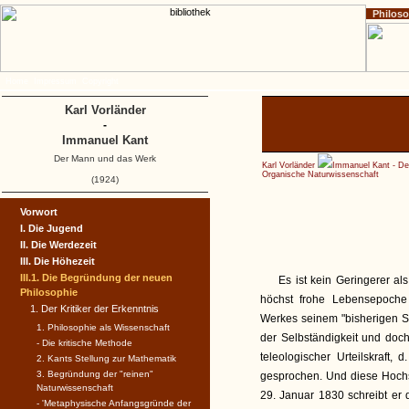
Philos
Home
Impressum
Copyright
Karl Vorländer
-
Immanuel Kant
Der Mann und das Werk
Karl Vorländer
Immanuel Kant - D
Organische Naturwissenschaft
(1924)
Vorwort
I. Die Jugend
II. Die Werdezeit
III. Die Höhezeit
III.1. Die Begründung der neuen
Es ist kein Geringerer als
Philosophie
höchst frohe Lebensepoche
1. Der Kritiker der Erkenntnis
Werkes seinem "bisherigen S
1. Philosophie als Wissenschaft
der Selbständigkeit und doc
- Die kritische Methode
teleologischer Urteilskraft
2. Kants Stellung zur Mathematik
3. Begründung der "reinen"
gesprochen. Und diese Hochs
Naturwissenschaft
29. Januar 1830 schreibt er 
- 'Metaphysische Anfangsgründe der