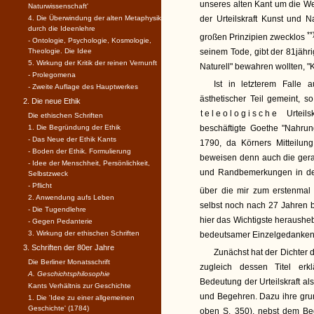
unseres alten Kant um die Wel
Naturwissenschaft'
der Urteilskraft Kunst und 
4. Die Überwindung der alten Metaphysik
durch die Ideenlehre
**
großen Prinzipien zwecklos
- Ontologie, Psychologie, Kosmologie,
seinem Tode, gibt der 81jähr
Theologie. Die Idee
5. Wirkung der Kritik der reinen Vernunft
Naturell" bewahren wollten, "Ka
- Prolegomena
Ist in letzterem Falle
- Zweite Auflage des Hauptwerkes
ästhetischer Teil gemeint, s
2. Die neue Ethik
teleologische
Urteils
Die ethischen Schriften
beschäftigte Goethe "Nahrun
1. Die Begründung der Ethik
- Das Neue der Ethik Kants
1790, da Körners Mitteilun
- Boden der Ethik. Formulierung
beweisen denn auch die gera
- Idee der Menschheit, Persönlichkeit,
und Randbemerkungen in de
Selbstzweck
- Pflicht
über die mir zum erstenmal 
2. Anwendung aufs Leben
selbst noch nach 27 Jahren b
- Die Tugendlehre
hier das Wichtigste heraush
- Gegen Pedanterie
3. Wirkung der ethischen Schriften
bedeutsamer Einzelgedanken K
3. Schriften der 80er Jahre
Zunächst hat der Dichter 
Die Berliner Monatsschrift
zugleich dessen Titel erkl
A. Geschichtsphilosophie
Bedeutung der Urteilskraft al
Kants Verhältnis zur Geschichte
und Begehren. Dazu ihre grun
1. Die 'Idee zu einer allgemeinen
Geschichte' (1784)
oben S. 350), nebst dem Beg