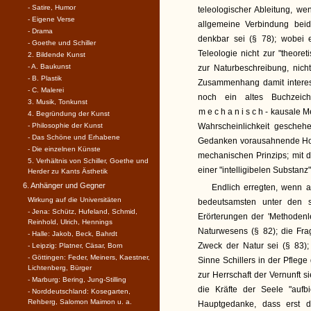
- Satire, Humor
teleologischer Ableitung, we
- Eigene Verse
allgemeine Verbindung bei
- Drama
denkbar sei (§ 78); wobei 
- Goethe und Schiller
Teleologie nicht zur "theore
2. Bildende Kunst
- A. Baukunst
zur Naturbeschreibung, nicht
- B. Plastik
Zusammenhang damit interess
- C. Malerei
noch ein altes Buchzei
3. Musik, Tonkunst
mechanisch-
kausale Me
4. Begründung der Kunst
Wahrscheinlichkeit geschehe
- Philosophie der Kunst
- Das Schöne und Erhabene
Gedanken vorausahnende Hoff
- Die einzelnen Künste
mechanischen Prinzips; mit
5. Verhältnis von Schiller, Goethe und
einer "intelligibelen Substan
Herder zu Kants Ästhetik
6. Anhänger und Gegner
Endlich erregten, wenn a
Wirkung auf die Universitäten
bedeutsamsten unter den s
- Jena: Schütz, Hufeland, Schmid,
Erörterungen der 'Methodenl
Reinhold, Ulrich, Hennings
Naturwesens (§ 82); die Fra
- Halle: Jakob, Beck, Bahrdt
Zweck der Natur sei (§ 83)
- Leipzig: Platner, Cäsar, Born
- Göttingen: Feder, Meiners, Kaestner,
Sinne Schillers in der Pfleg
Lichtenberg, Bürger
zur Herrschaft der Vernunft 
- Marburg: Bering, Jung-Stilling
die Kräfte der Seele "aufbi
- Norddeutschland: Kosegarten,
Rehberg, Salomon Maimon u. a.
Hauptgedanke, dass erst d