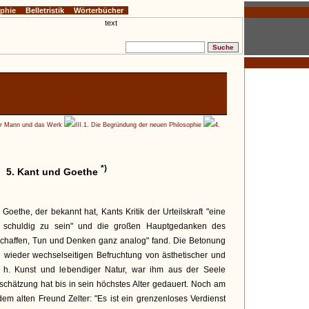
ophie
Belletristik
Wörterbücher
er Mann und das Werk
III.1. Die Begründung der neuen Philosophie
4.
*)
5. Kant und Goethe
 Goethe, der bekannt hat, Kants Kritik der Urteilskraft "eine
 schuldig zu sein" und die großen Hauptgedanken des
chaffen, Tun und Denken ganz analog" fand. Die Betonung
h wieder wechselseitigen Befruchtung von ästhetischer und
, d. h. Kunst und lebendiger Natur, war ihm aus der Seele
chätzung hat bis in sein höchstes Alter gedauert. Noch am
dem alten Freund Zelter: "Es ist ein grenzenloses Verdienst