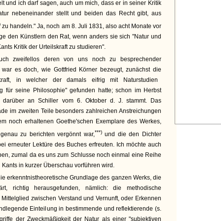
t und ich darf sagen, auch um mich, dass er in seiner Kritik
Natur nebeneinander stellt und beiden das Recht gibt, aus
)
zu handeln." Ja, noch am 8. Juli 1831, also acht Monate vor
ige den Künstlern den Rat, wenn anders sie sich "Natur und
nts Kritik der Urteilskraft zu studieren".
 auch zweifellos deren von uns noch zu besprechender
o war es doch, wie Gottfried Körner bezeugt, zunächst die
kraft, in welcher der damals eifrig mit Naturstudien
g für seine Philosophie" gefunden hatte; schon im Herbst
g darüber an Schiller vom 6. Oktober d. J. stammt. Das
de im zweiten Teile besonders zahlreichen Anstreichungen
m noch erhaltenen Goethe'schen Exemplare des Werkes,
***)
genau zu berichten vergönnt war,
und die den Dichter
ei erneuter Lektüre des Buches erfreuten. Ich möchte auch
eben, zumal da es uns zum Schlusse noch einmal eine Reihe
ants in kurzer Überschau vorführen wird.
die erkenntnistheoretische Grundlage des ganzen Werks, die
ärt, richtig herausgefunden, nämlich: die methodische
s Mittelglied zwischen Verstand und Vernunft, oder Erkennen
dlegende Einteilung in bestimmende und reflektierende (s.
riffe der Zweckmäßigkeit der Natur als einer "subjektiven