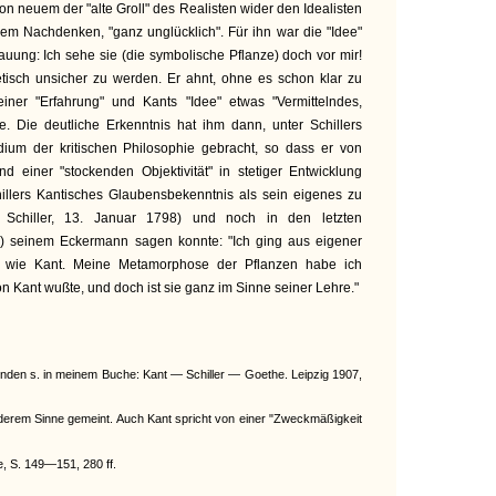
n neuem der "alte Groll" des Realisten wider den Idealisten
rem Nachdenken, "ganz unglücklich". Für ihn war die "Idee"
uung: Ich sehe sie (die symbolische Pflanze) doch vor mir!
etisch unsicher zu werden. Er ahnt, ohne es schon klar zu
iner "Erfahrung" und Kants "Idee" etwas "Vermittelndes,
. Die deutliche Erkenntnis hat ihm dann, unter Schillers
udium der kritischen Philosophie gebracht, so dass er von
d einer "stockenden Objektivität" in stetiger Entwicklung
hillers Kantisches Glaubensbekenntnis als sein eigenes zu
 Schiller, 13. Januar 1798) und noch in den letzten
7) seinem Eckermann sagen konnte: "Ich ging aus eigener
 wie Kant. Meine Metamorphose der Pflanzen habe ich
n Kant wußte, und doch ist sie ganz im Sinne seiner Lehre."
enden s. in meinem Buche: Kant — Schiller — Goethe. Leipzig 1907,
nderem Sinne gemeint. Auch Kant spricht von einer "Zweckmäßigkeit
, S. 149—151, 280 ff.