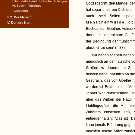
- Süddeutschland: Karlsruhe, Tübingen,
Gottesbegriff, den Mangel de
Alt-Bayern, Würzburg
hat sogar unserem Dichter e
- Österreich
auch zwei Seiten späte
III.2. Der Mensch
Menschenwürde obj
IV. Der alte Kant
Buches, der Goethes Aufmerksa
das höchste denkbare Gut für
der Bedingung der "Einstimmu
glücklich zu sein" (§ 87).
Wir haben soeben neben
unmöglich an der Tatsache vor
Großen zu dauerndem Geist
denken dabei natürlich an d
Gespräch, das von Goethe no
worden ist. Beide, bisher "An
Jenaer 'Naturforschenden Ges
über das Wirken der Natur 
Lieblingsstück, die Meta
Zuhörers entstehen ließ
entgegenhalten: "Das ist
ke
kann jemals Erfahrung gegeb
machten solche Sätze zunächs