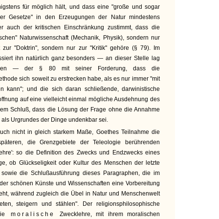
nigstens für möglich hält, und dass eine "große und sogar
der Gesetze" in den Erzeugungen der Natur mindestens
er auch der kritischen Einschränkung zustimmt, dass die
tischen" Naturwissenschaft (Mechanik, Physik), sondern nur
 zur "Doktrin", sondern nur zur "Kritik" gehöre (§ 79). Im
iert ihn natürlich ganz besonders — an dieser Stelle lag
chen — der § 80 mit seiner Forderung, dass die
thode sich soweit zu erstrecken habe, als es nur immer "mit
n kann"; und die sich daran schließende, darwinistische
nung auf eine vielleicht einmal mögliche Ausdehnung des
 dem Schluß, dass die Lösung der Frage ohne die Annahme
z" als Urgrundes der Dinge undenkbar sei.
uch nicht in gleich starkem Maße, Goethes Teilnahme die
päteren, die Grenzgebiete der Teleologie berührenden
ehre': so die Definition des Zwecks und Endzwecks eines
ge, ob Glückseligkeit oder Kultur des Menschen der letzte
; sowie die Schlußausführung dieses Paragraphen, die im
e der schönen Künste und Wissenschaften eine Vorbereitung
sieht, während zugleich die Übel in Natur und Menschenwelt
eten, steigern und stählen". Der religionsphilosophische
ie
moralische
Zwecklehre, mit ihrem moralischen