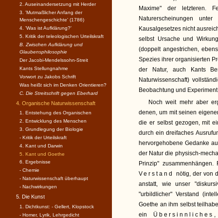
2. Auseinandersetzung mit Herder
Maxime" der letzteren. Fe
3. 'Mutmaßlicher Anfang der
Naturerscheinungen unt
Menschengeschichte' (1786)
Kausalgesetzes nicht ausreicht
4. 'Was ist Aufklärung?'
5. Kritik der teleologischen Urteilskraft
selbst Ursache und Wirkung
B. Zwischen Aufklärung und
(doppelt angestrichen, ebenso
Glaubensphilosophie
Spezies ihrer organisierten 
Der Jacobi-Mendelssohn-Streit
Kants Stellungnahme
der Natur, auch Kants Be
Vorwort zu Jakobs Schrift
Naturwissenschaft) vollständ
Was heißt sich im Denken Orientieren?
Beobachtung und Experiment 
C. Die Streitschrift gegen Eberhard
Noch weit mehr aber ergr
4. Organische Naturwissenschaft
denen, um mit seinen eigenen
1. Entstehung des Organischen
2. Entwicklung des Menschen
die er selbst gezogen, mit e
3. Grundlegung der Biologie
durch ein dreifaches Ausru
- Kritik der Urteilskraft
hervorgehobene Gedanke aus
4. Kant und Darwin
der Natur die physisch-mecha
5. Kant und Goethe
6. Ergebnisse
Prinzip" zusammenhängen. 
- Chemie
Verstand
nötig, der von
- Naturwissenschaft überhaupt
anstatt, wie unser "diskurs
- Nachwirkungen
"urbildlicher" Verstand (int
5. Die Kunst
Goethe an ihm selbst teilhab
1. Dichtkunst: - Gellert, Klopstock
ein
Übersinnliches
,
- Homer, Lyrik, Lehrgedicht