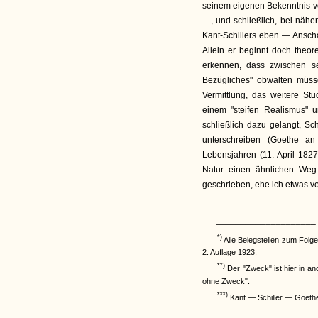
seinem eigenen Bekenntnis vo
—, und schließlich, bei nähe
Kant-Schillers eben — Anscha
Allein er beginnt doch theor
erkennen, dass zwischen se
Bezügliches" obwalten müsse
Vermittlung, das weitere St
einem "steifen Realismus" un
schließlich dazu gelangt, Sc
unterschreiben (Goethe an
Lebensjahren (11. April 182
Natur einen ähnlichen Weg
geschrieben, ehe ich etwas vo
____________________
*)
Alle Belegstellen zum Folg
2. Auflage 1923.
**)
Der "Zweck" ist hier in a
ohne Zweck".
***)
Kant — Schiller — Goethe