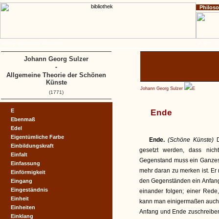
Philos
Home
Impressum
Copyright
A
B
C
D
Johann Georg Sulzer
-
Allgemeine Theorie der Schönen
Künste
Johann Georg Sulzer
E
(1771)
E
Ende
Ebenmaß
Edel
Eigentümliche Farbe
Ende.
(Schöne Künste)
Einbildungskraft
gesetzt werden, dass nich
Einfalt
Gegenstand muss ein Ganzes 
Einfassung
mehr daran zu merken ist. Er
Einförmigkeit
den Gegenständen ein Anfang 
Eingang
Eingeständnis
einander folgen; einer Red
Einheit
kann man einigermaßen auch 
Einheiten
Anfang und Ende zuschreiben
Einklang