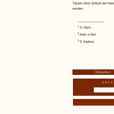
Tänzer ohne Schluß der Hand
worden.
_______________
1
S. Ganz.
2
Andr. in fine.
3
S. Kadenz.
Enkaustisch
A
B
C
D