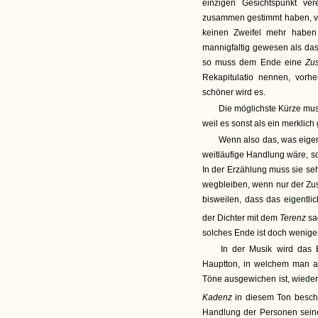
einzigen Gesichtspunkt ve
zusammen gestimmt haben, vö
keinen Zweifel mehr haben
mannigfaltig gewesen als das
so muss dem Ende eine
Zu
Rekapitulatio nennen, vorh
schöner wird es.
Die möglichste Kürze mus
weil es sonst als ein merklic
Wenn also das, was eigen
weitläufige Handlung wäre, so
In der Erzählung muss sie seh
wegbleiben, wenn nur der Zus
bisweilen, dass das eigentli
der Dichter mit dem
Terenz
sa
solches Ende ist doch wenige
In der Musik wird das 
Hauptton, in welchem man 
Töne ausgewichen ist, wieder
Kadenz
in diesem Ton beschl
Handlung der Personen seine