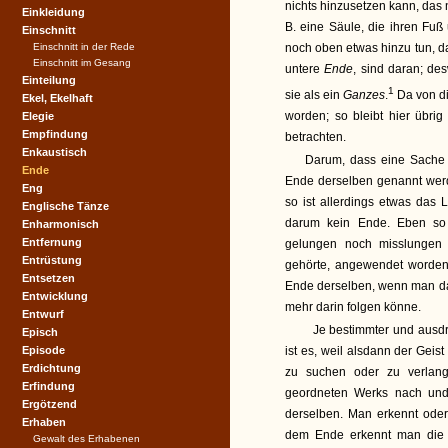
nichts hinzusetzen kann, das n
Einkleidung
B. eine Säule, die ihren Fu
Einschnitt
Einschnitt in der Rede
noch oben etwas hinzu tun, d
Einschnitt im Gesang
untere
Ende
, sind daran; d
Einteilung
1
sie als ein
Ganzes
.
Da von di
Ekel, Ekelhaft
worden; so bleibt hier übri
Elegie
Empfindung
betrachten.
Enkaustisch
Darum, dass eine Sache d
Ende
Ende derselben genannt werd
Eng
so ist allerdings etwas das 
Englische Tänze
darum kein Ende. Eben so
Enharmonisch
Entfernung
gelungen noch misslungen 
Entrüstung
gehörte, angewendet worden,
Entsetzen
Ende derselben, wenn man da
Entwicklung
mehr darin folgen könne.
Entwurf
Je bestimmter und ausdr
Episch
Episode
ist es, weil alsdann der Geis
Erdichtung
zu suchen oder zu verlang
Erfindung
geordneten Werks nach und
Ergötzend
derselben. Man erkennt oder
Erhaben
dem Ende erkennt man die v
Gewalt des Erhabenen