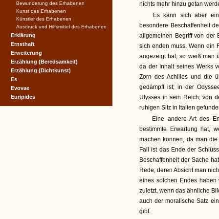
Bewunderung des Erhabenen
nichts mehr hinzu getan werd
Kunst des Erhabenen
Es kann sich aber eine
Künstler des Erhabenen
besondere Beschaffenheit de
Ausdruck und Hilfsmittel des Erhabenen
Erklärung
allgemeinen Begriff von der
Ernsthaft
sich enden muss. Wenn ein R
Erweiterung
angezeigt hat, so weiß man 
Erzählung (Beredsamkeit)
da der Inhalt seines Werks v
Erzählung (Dichtkunst)
Zorn des Achilles und die ü
Es
gedämpft ist; in der Odyss
Evovae
Euripides
Ulysses in sein Reich; von 
ruhigen Sitz in Italien gefunde
Eine andere Art des En
bestimmte Erwartung hat, w
machen können, da man die E
Fall ist das Ende der Schlü
Beschaffenheit der Sache hat
Rede, deren Absicht man nicht 
eines solchen Endes haben w
zuletzt, wenn das ähnliche Bi
auch der moralische Satz ein
gibt.