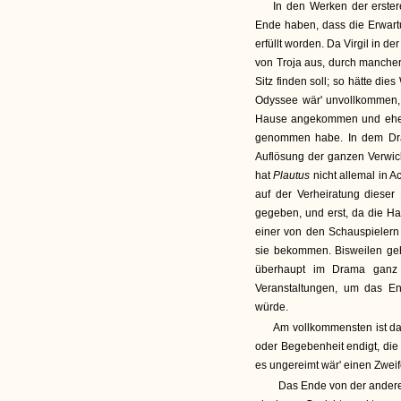
In den Werken der erster
Ende haben, dass die Erwartu
erfüllt worden. Da Virgil in d
von Troja aus, durch mancherl
Sitz finden soll; so hätte di
Odyssee wär' unvollkommen,
Hause angekommen und ehe m
genommen habe. In dem Dra
Auflösung der ganzen Verwick
hat
Plautus
nicht allemal in 
auf der Verheiratung dies
gegeben, und erst, da die H
einer von den Schauspielern
sie bekommen. Bisweilen geh
überhaupt im Drama ganz 
Veranstaltungen, um das End
würde.
Am vollkommensten ist da
oder Begebenheit endigt, die 
es ungereimt wär' einen Zwei
Das Ende von der anderen