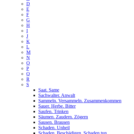
D
E
F
G
H
I
J
K
L
M
N
O
P
Q
R
S
Saat. Same
Sachwalter. Anwalt
Sammeln. Versammeln. Zusammenkommen
Sauer. Herbe. Bitter
Saufen. Trinken
Säumen. Zaudern. Zögern
Sausen. Brausen
Schaden. Unheil
Schaden. Beschädigen. Schaden tun