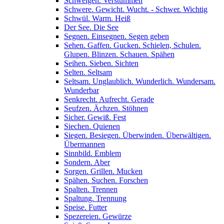
Schweigen. Verstummen
Schwere. Gewicht. Wucht. - Schwer. Wichtig
Schwül. Warm. Heiß
Der See. Die See
Segnen. Einsegnen. Segen geben
Sehen. Gaffen. Gucken. Schielen, Schulen.
Glupen. Blinzen. Schauen. Spähen
Seihen. Sieben. Sichten
Selten. Seltsam
Seltsam. Unglaublich. Wunderlich. Wundersam.
Wunderbar
Senkrecht. Aufrecht. Gerade
Seufzen. Ächzen. Stöhnen
Sicher. Gewiß. Fest
Siechen. Quienen
Siegen. Besiegen. Überwinden. Überwältigen.
Übermannen
Sinnbild. Emblem
Sondern. Aber
Sorgen. Grillen. Mucken
Spähen. Suchen. Forschen
Spalten. Trennen
Spaltung. Trennung
Speise. Futter
Spezereien. Gewürze