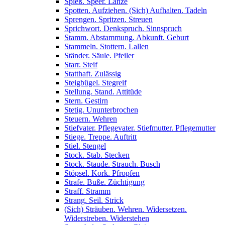
Spieß. Speer. Lanze
Spotten. Aufziehen. (Sich) Aufhalten. Tadeln
Sprengen. Spritzen. Streuen
Sprichwort. Denkspruch. Sinnspruch
Stamm. Abstammung. Abkunft. Geburt
Stammeln. Stottern. Lallen
Ständer. Säule. Pfeiler
Starr. Steif
Statthaft. Zulässig
Steigbügel. Stegreif
Stellung. Stand. Attitüde
Stern. Gestirn
Stetig. Ununterbrochen
Steuern. Wehren
Stiefvater. Pflegevater. Stiefmutter. Pflegemutter
Stiege. Treppe. Auftritt
Stiel. Stengel
Stock. Stab. Stecken
Stock. Staude. Strauch. Busch
Stöpsel. Kork. Pfropfen
Strafe. Buße. Züchtigung
Straff. Stramm
Strang. Seil. Strick
(Sich) Sträuben. Wehren. Widersetzen.
Widerstreben. Widerstehen