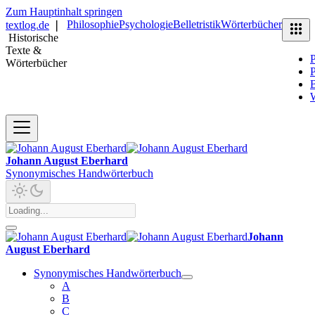
Zum Hauptinhalt springen
Philosophie
Psychologie
Belletristik
Wörterbücher
textlog.de
❘
Historische
Texte &
P
Wörterbücher
P
B
Johann August Eberhard
Synonymisches Handwörterbuch
Johann
August Eberhard
Synonymisches Handwörterbuch
A
B
C