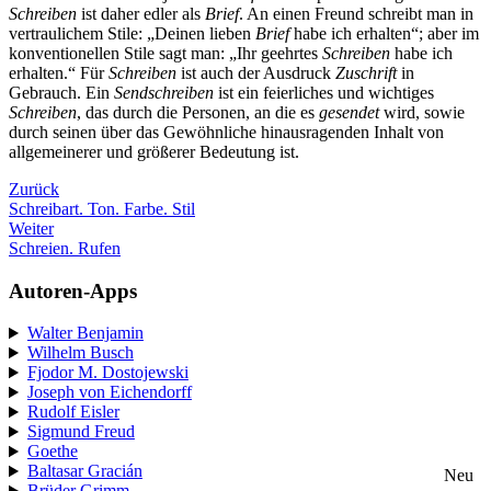
Schreiben
ist daher edler als
Brief
. An einen Freund schreibt man in
vertraulichem Stile: „Deinen lieben
Brief
habe ich erhalten“; aber im
konventionellen Stile sagt man: „Ihr geehrtes
Schreiben
habe ich
erhalten.“ Für
Schreiben
ist auch der Ausdruck
Zuschrift
in
Gebrauch. Ein
Sendschreiben
ist ein feierliches und wichtiges
Schreiben
, das durch die Personen, an die es
gesendet
wird, sowie
durch seinen über das Gewöhnliche hinausragenden Inhalt von
allgemeinerer und größerer Bedeutung ist.
Zurück
Schreibart. Ton. Farbe. Stil
Weiter
Schreien. Rufen
Autoren-Apps
Walter Benjamin
Wilhelm Busch
Fjodor M. Dostojewski
Joseph von Eichendorff
Rudolf Eisler
Sigmund Freud
Goethe
Baltasar Gracián
Neu
Brüder Grimm