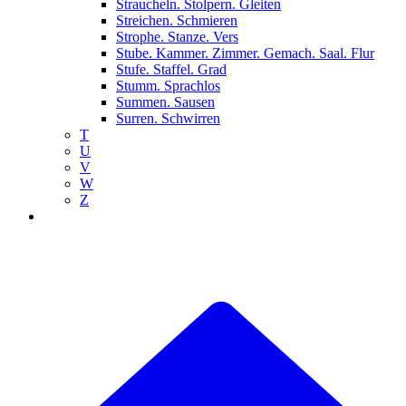
Straucheln. Stolpern. Gleiten
Streichen. Schmieren
Strophe. Stanze. Vers
Stube. Kammer. Zimmer. Gemach. Saal. Flur
Stufe. Staffel. Grad
Stumm. Sprachlos
Summen. Sausen
Surren. Schwirren
T
U
V
W
Z