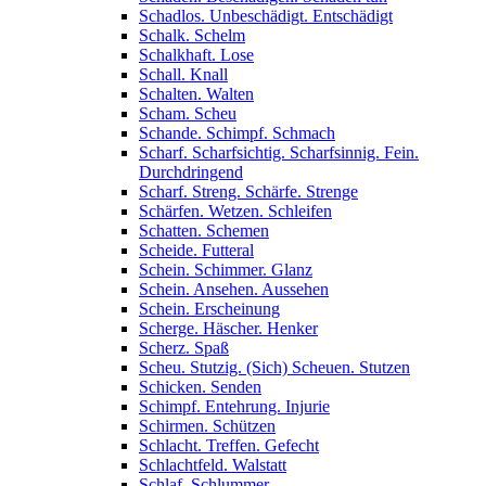
Schadlos. Unbeschädigt. Entschädigt
Schalk. Schelm
Schalkhaft. Lose
Schall. Knall
Schalten. Walten
Scham. Scheu
Schande. Schimpf. Schmach
Scharf. Scharfsichtig. Scharfsinnig. Fein.
Durchdringend
Scharf. Streng. Schärfe. Strenge
Schärfen. Wetzen. Schleifen
Schatten. Schemen
Scheide. Futteral
Schein. Schimmer. Glanz
Schein. Ansehen. Aussehen
Schein. Erscheinung
Scherge. Häscher. Henker
Scherz. Spaß
Scheu. Stutzig. (Sich) Scheuen. Stutzen
Schicken. Senden
Schimpf. Entehrung. Injurie
Schirmen. Schützen
Schlacht. Treffen. Gefecht
Schlachtfeld. Walstatt
Schlaf. Schlummer