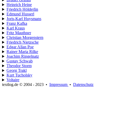
Heinrich Heine
Friedrich Hölderlin
Edmund Husserl
Joris-Karl Huysmans
Franz Kafka
Karl Kraus
Fritz Mauthner
Christian Morgenstern
Friedrich Nietzsche
Edgar Allan Poe
Rainer Maria Rilke
Joachim Ringelnatz
Gustav Schwab
Theodor Storm
Georg Trakl
Kurt Tucholsky
Voltaire
textlog.de © 2004 - 2023
•
Impressum
•
Datenschutz