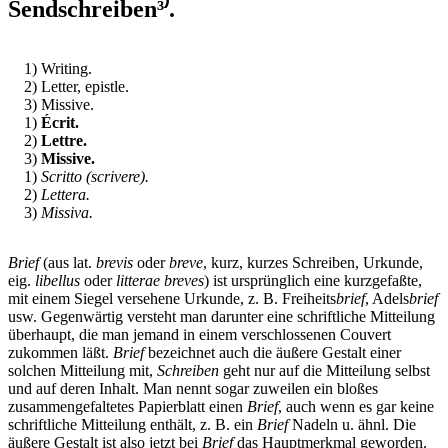
Sendschreiben³⁾.
1) Writing.
2) Letter, epistle.
3) Missive.
1)
Écrit.
2)
Lettre.
3)
Missive.
1)
Scritto (scrivere).
2)
Lettera.
3)
Missiva.
Brief
(aus lat.
brevis
oder
breve
, kurz, kurzes Schreiben, Urkunde,
eig.
libellus
oder
litterae breves
) ist ursprünglich eine kurzgefaßte,
mit einem Siegel versehene Urkunde, z. B. Freiheits
brief
, Adels
brief
usw. Gegenwärtig versteht man darunter eine schriftliche Mitteilung
überhaupt, die man jemand in einem verschlossenen Couvert
zukommen läßt.
Brief
bezeichnet auch die äußere Gestalt einer
solchen Mitteilung mit,
Schreiben
geht nur auf die Mitteilung selbst
und auf deren Inhalt. Man nennt sogar zuweilen ein bloßes
zusammengefaltetes Papierblatt einen
Brief
, auch wenn es gar keine
schriftliche Mitteilung enthält, z. B. ein
Brief
Nadeln u. ähnl. Die
äußere Gestalt ist also jetzt bei
Brief
das Hauptmerkmal geworden.