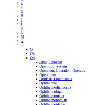
E
F
G
H
I
J
K
L
M
N
O
O
Ok
Op
Opak, Opazität
Open-door-system
Operateur, Operation, Operativ
Operculum
Ophiasis, Ophidismus
Ophthalmia
Ophthalmodiagnostik
Ophthalmologie
Ophthalmometer
Ophthalmophthisis
Ophthalmoplegie