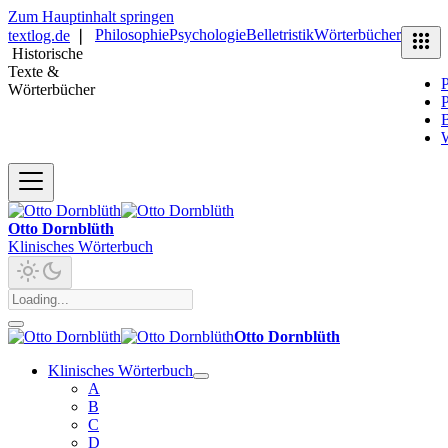
Zum Hauptinhalt springen
Philosophie
Psychologie
Belletristik
Wörterbücher
textlog.de
❘
Historische
Texte &
P
Wörterbücher
P
B
Otto Dornblüth
Klinisches Wörterbuch
Otto Dornblüth
Klinisches Wörterbuch
A
B
C
D