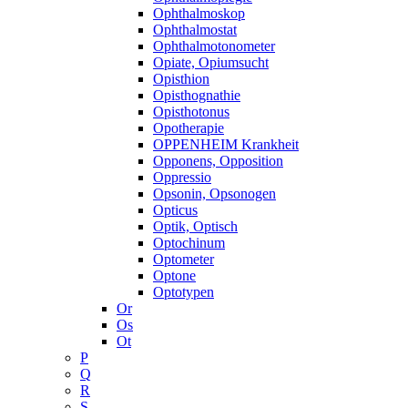
Ophthalmoskop
Ophthalmostat
Ophthalmotonometer
Opiate, Opiumsucht
Opisthion
Opisthognathie
Opisthotonus
Opotherapie
OPPENHEIM Krankheit
Opponens, Opposition
Oppressio
Opsonin, Opsonogen
Opticus
Optik, Optisch
Optochinum
Optometer
Optone
Optotypen
Or
Os
Ot
P
Q
R
S