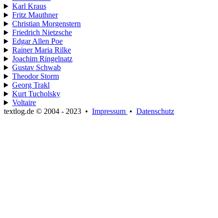
Karl Kraus
Fritz Mauthner
Christian Morgenstern
Friedrich Nietzsche
Edgar Allen Poe
Rainer Maria Rilke
Joachim Ringelnatz
Gustav Schwab
Theodor Storm
Georg Trakl
Kurt Tucholsky
Voltaire
textlog.de © 2004 - 2023
•
Impressum
•
Datenschutz