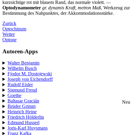
kurzsichtige rot mit blauem Rand, das normale violett. —
Optodynamometer
gr. dynamis Kraft, metron Maß
, Werkzeug zur
Bestimmung des Nahpunktes, der Akkommodationsstärke.
Zurück
Optochinum
Weiter
Optone
Autoren-Apps
Walter Benjamin
Wilhelm Busch
Fjodor M. Dostojewski
Joseph von Eichendorff
Rudolf Eisler
Sigmund Freud
Goethe
Baltasar Gracián
Neu
Brüder Grimm
Heinrich Heine
Friedrich Hölderlin
Edmund Husserl
Joris-Karl Huysmans
Franz Kafka