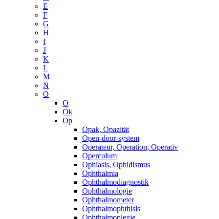
E
F
G
H
I
J
K
L
M
N
O
O
Ok
Op
Opak, Opazität
Open-door-system
Operateur, Operation, Operativ
Operculum
Ophiasis, Ophidismus
Ophthalmia
Ophthalmodiagnostik
Ophthalmologie
Ophthalmometer
Ophthalmophthisis
Ophthalmoplegie