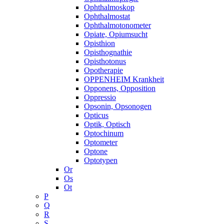
Ophthalmoskop
Ophthalmostat
Ophthalmotonometer
Opiate, Opiumsucht
Opisthion
Opisthognathie
Opisthotonus
Opotherapie
OPPENHEIM Krankheit
Opponens, Opposition
Oppressio
Opsonin, Opsonogen
Opticus
Optik, Optisch
Optochinum
Optometer
Optone
Optotypen
Or
Os
Ot
P
Q
R
S