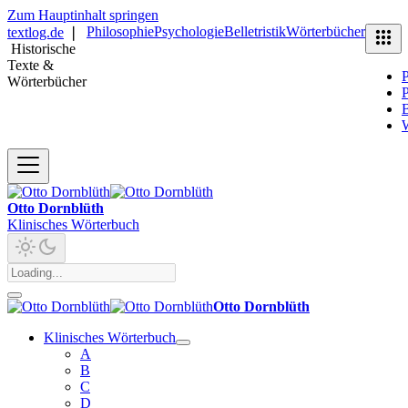
Zum Hauptinhalt springen
Philosophie
Psychologie
Belletristik
Wörterbücher
textlog.de
❘
Historische
Texte &
P
Wörterbücher
P
B
Otto Dornblüth
Klinisches Wörterbuch
Otto Dornblüth
Klinisches Wörterbuch
A
B
C
D