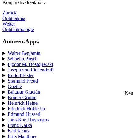
Konjunktivalreaktion.
Zurück
Ophthalmia
Weiter
Ophthalmologie
Autoren-Apps
Walter Benjamin
Wilhelm Busch
Fjodor M. Dostojewski
Joseph von Eichendorff
Rudolf Eisler
Sigmund Freud
Goethe
Baltasar Gracián
Neu
Brüder Grimm
Heinrich Heine
Friedrich Hölderlin
Edmund Husserl
Joris-Karl Huysmans
Franz Kafka
Karl Kraus
Fritz Mauthner