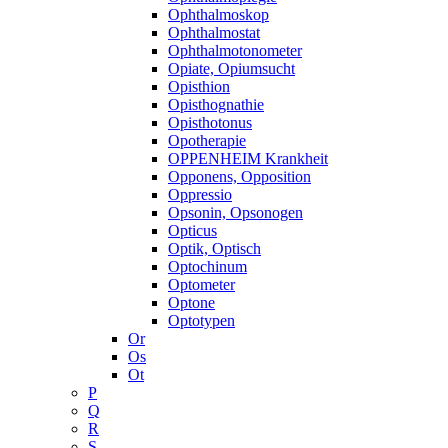
Ophthalmoskop
Ophthalmostat
Ophthalmotonometer
Opiate, Opiumsucht
Opisthion
Opisthognathie
Opisthotonus
Opotherapie
OPPENHEIM Krankheit
Opponens, Opposition
Oppressio
Opsonin, Opsonogen
Opticus
Optik, Optisch
Optochinum
Optometer
Optone
Optotypen
Or
Os
Ot
P
Q
R
S