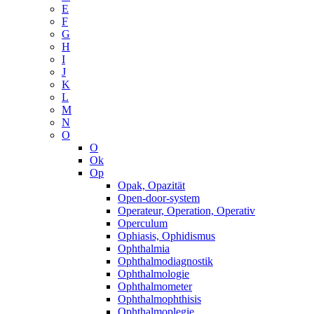
E
F
G
H
I
J
K
L
M
N
O
O
Ok
Op
Opak, Opazität
Open-door-system
Operateur, Operation, Operativ
Operculum
Ophiasis, Ophidismus
Ophthalmia
Ophthalmodiagnostik
Ophthalmologie
Ophthalmometer
Ophthalmophthisis
Ophthalmoplegie