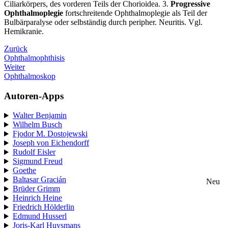
Ciliarkörpers, des vorderen Teils der Chorioidea. 3.
Progressive
Ophthalmoplegie
fortschreitende Ophthalmoplegie als Teil der
Bulbärparalyse oder selbständig durch peripher. Neuritis. Vgl.
Hemikranie.
Zurück
Ophthalmophthisis
Weiter
Ophthalmoskop
Autoren-Apps
Walter Benjamin
Wilhelm Busch
Fjodor M. Dostojewski
Joseph von Eichendorff
Rudolf Eisler
Sigmund Freud
Goethe
Baltasar Gracián
Neu
Brüder Grimm
Heinrich Heine
Friedrich Hölderlin
Edmund Husserl
Joris-Karl Huysmans