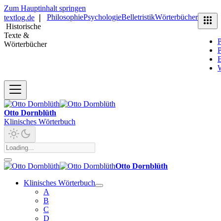
Zum Hauptinhalt springen
Philosophie
Psychologie
Belletristik
Wörterbücher
textlog.de
❘
Historische
Texte &
P
Wörterbücher
P
B
Otto Dornblüth
Klinisches Wörterbuch
Otto Dornblüth
Klinisches Wörterbuch
A
B
C
D