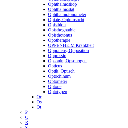
Ophthalmoskop
Ophthalmostat
Ophthalmotonometer
Opiate, Opiumsucht
Opisthion
Opisthognathie
Opisthotonus
Opotherapie
OPPENHEIM Krankheit
Opponens, Opposition
Oppressio
Opsonin, Opsonogen
Opticus
Optik, Optisch
Optochinum
Optometer
Optone
Optotypen
Or
Os
Ot
P
Q
R
S