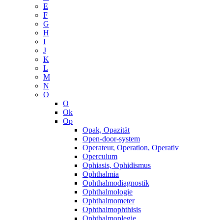
E
F
G
H
I
J
K
L
M
N
O
O
Ok
Op
Opak, Opazität
Open-door-system
Operateur, Operation, Operativ
Operculum
Ophiasis, Ophidismus
Ophthalmia
Ophthalmodiagnostik
Ophthalmologie
Ophthalmometer
Ophthalmophthisis
Ophthalmoplegie