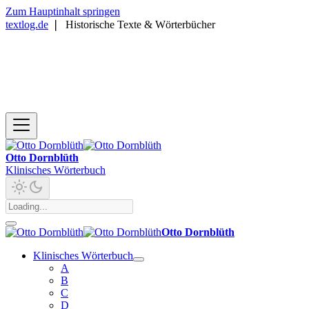
Zum Hauptinhalt springen
textlog.de
❘
Historische Texte & Wörterbücher
Otto Dornblüth
Klinisches Wörterbuch
Otto Dornblüth
Klinisches Wörterbuch
A
B
C
D