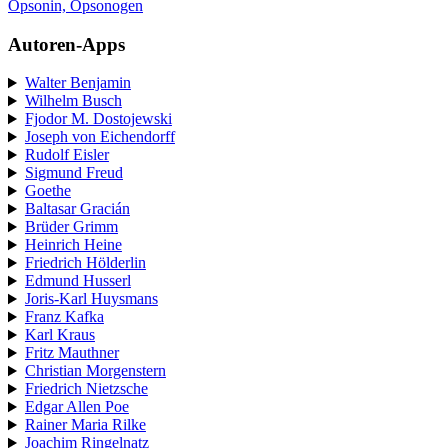
Opsonin, Opsonogen
Autoren-Apps
Walter Benjamin
Wilhelm Busch
Fjodor M. Dostojewski
Joseph von Eichendorff
Rudolf Eisler
Sigmund Freud
Goethe
Baltasar Gracián
Brüder Grimm
Heinrich Heine
Friedrich Hölderlin
Edmund Husserl
Joris-Karl Huysmans
Franz Kafka
Karl Kraus
Fritz Mauthner
Christian Morgenstern
Friedrich Nietzsche
Edgar Allen Poe
Rainer Maria Rilke
Joachim Ringelnatz