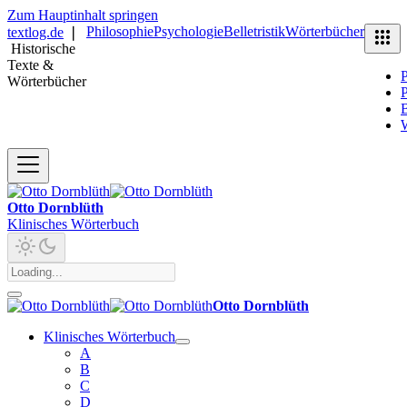
Zum Hauptinhalt springen
Philosophie
Psychologie
Belletristik
Wörterbücher
textlog.de
❘
Historische
Texte &
P
Wörterbücher
P
B
Otto Dornblüth
Klinisches Wörterbuch
Otto Dornblüth
Klinisches Wörterbuch
A
B
C
D