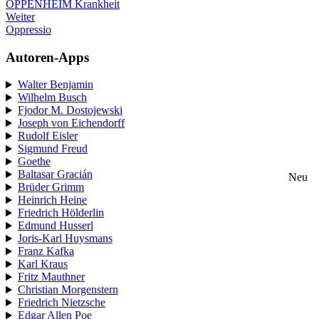
OPPENHEIM Krankheit
Weiter
Oppressio
Autoren-Apps
Walter Benjamin
Wilhelm Busch
Fjodor M. Dostojewski
Joseph von Eichendorff
Rudolf Eisler
Sigmund Freud
Goethe
Baltasar Gracián
Neu
Brüder Grimm
Heinrich Heine
Friedrich Hölderlin
Edmund Husserl
Joris-Karl Huysmans
Franz Kafka
Karl Kraus
Fritz Mauthner
Christian Morgenstern
Friedrich Nietzsche
Edgar Allen Poe