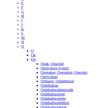
E
F
G
H
I
J
K
L
M
N
O
O
Ok
Op
Opak, Opazität
Open-door-system
Operateur, Operation, Operativ
Operculum
Ophiasis, Ophidismus
Ophthalmia
Ophthalmodiagnostik
Ophthalmologie
Ophthalmometer
Ophthalmophthisis
Ophthalmoplegie