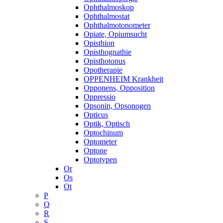
Ophthalmoskop
Ophthalmostat
Ophthalmotonometer
Opiate, Opiumsucht
Opisthion
Opisthognathie
Opisthotonus
Opotherapie
OPPENHEIM Krankheit
Opponens, Opposition
Oppressio
Opsonin, Opsonogen
Opticus
Optik, Optisch
Optochinum
Optometer
Optone
Optotypen
Or
Os
Ot
P
Q
R
S