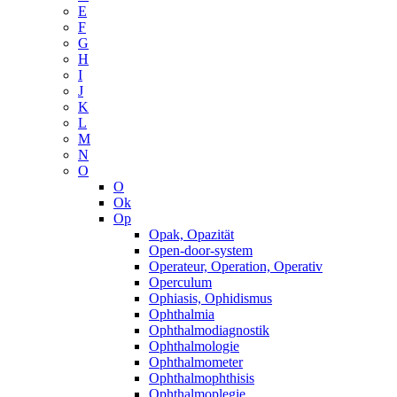
E
F
G
H
I
J
K
L
M
N
O
O
Ok
Op
Opak, Opazität
Open-door-system
Operateur, Operation, Operativ
Operculum
Ophiasis, Ophidismus
Ophthalmia
Ophthalmodiagnostik
Ophthalmologie
Ophthalmometer
Ophthalmophthisis
Ophthalmoplegie