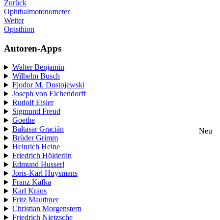
Zurück
Ophthalmotonometer
Weiter
Opisthion
Autoren-Apps
Walter Benjamin
Wilhelm Busch
Fjodor M. Dostojewski
Joseph von Eichendorff
Rudolf Eisler
Sigmund Freud
Goethe
Baltasar Gracián
Neu
Brüder Grimm
Heinrich Heine
Friedrich Hölderlin
Edmund Husserl
Joris-Karl Huysmans
Franz Kafka
Karl Kraus
Fritz Mauthner
Christian Morgenstern
Friedrich Nietzsche