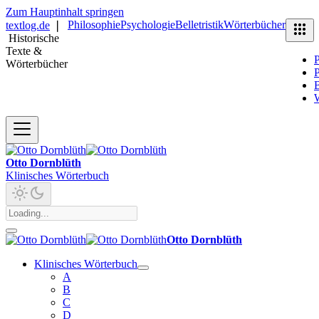
Zum Hauptinhalt springen
Philosophie
Psychologie
Belletristik
Wörterbücher
textlog.de
❘
Historische
Texte &
P
Wörterbücher
P
B
Otto Dornblüth
Klinisches Wörterbuch
Otto Dornblüth
Klinisches Wörterbuch
A
B
C
D