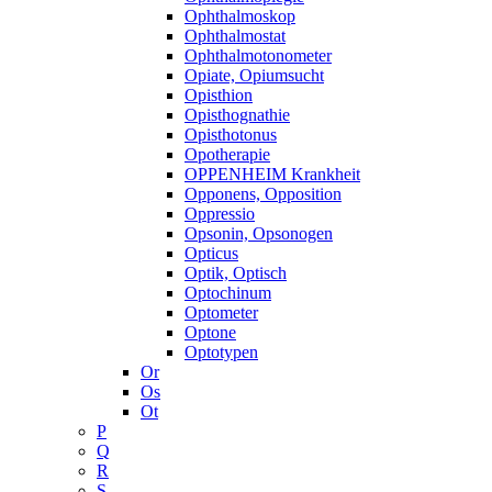
Ophthalmoskop
Ophthalmostat
Ophthalmotonometer
Opiate, Opiumsucht
Opisthion
Opisthognathie
Opisthotonus
Opotherapie
OPPENHEIM Krankheit
Opponens, Opposition
Oppressio
Opsonin, Opsonogen
Opticus
Optik, Optisch
Optochinum
Optometer
Optone
Optotypen
Or
Os
Ot
P
Q
R
S