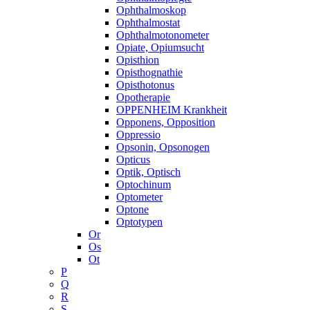
Ophthalmoskop
Ophthalmostat
Ophthalmotonometer
Opiate, Opiumsucht
Opisthion
Opisthognathie
Opisthotonus
Opotherapie
OPPENHEIM Krankheit
Opponens, Opposition
Oppressio
Opsonin, Opsonogen
Opticus
Optik, Optisch
Optochinum
Optometer
Optone
Optotypen
Or
Os
Ot
P
Q
R
S