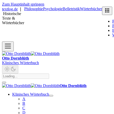
Zum Hauptinhalt springen
Philosophie
Psychologie
Belletristik
Wörterbücher
textlog.de
❘
Historische
Texte &
P
Wörterbücher
P
B
Otto Dornblüth
Klinisches Wörterbuch
Otto Dornblüth
Klinisches Wörterbuch
A
B
C
D