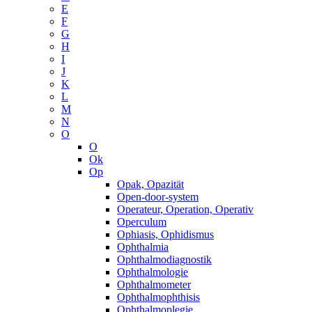
E
F
G
H
I
J
K
L
M
N
O
O
Ok
Op
Opak, Opazität
Open-door-system
Operateur, Operation, Operativ
Operculum
Ophiasis, Ophidismus
Ophthalmia
Ophthalmodiagnostik
Ophthalmologie
Ophthalmometer
Ophthalmophthisis
Ophthalmoplegie