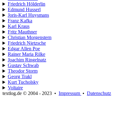
Friedrich Hölderlin
Edmund Husserl
Joris-Karl Huysmans
Franz Kafka
Karl Kraus
Fritz Mauthner
Christian Morgenstern
Friedrich Nietzsche
Edgar Allen Poe
Rainer Maria Rilke
Joachim Ringelnatz
Gustav Schwab
Theodor Storm
Georg Trakl
Kurt Tucholsky
Voltaire
textlog.de © 2004 - 2023
•
Impressum
•
Datenschutz