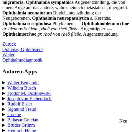
migratoria
,
Ophthalmia sympathica
Augenentzündung, die von
einem Auge auf das andere, wahrscheinlich metastatisch, übergreift.
Ophthalmia neonatorum
Bindehautentzündung der
Neugeborenen.
Ophthalmia neuroparalytica
s. Keratitis.
Ophthalmia scrophulosa
Phlyktänen. —
Ophthalmoblennorrhoe
gr. blennos Schleim, rhoê von rheô fließe
, Augentripper. —
Ophthalmorrhoe
gr. rhoê
von
rheô fließe
, Augenentzündung.
Zurück
Ophiasis, Ophidismus
Weiter
Ophthalmodiagnostik
Autoren-Apps
Walter Benjamin
Wilhelm Busch
Fjodor M. Dostojewski
Joseph von Eichendorff
Rudolf Eisler
Sigmund Freud
Goethe
Baltasar Gracián
Neu
Brüder Grimm
Heinrich Heine