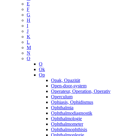
E
F
G
H
I
J
K
L
M
N
O
O
Ok
Op
Opak, Opazität
Open-door-system
Operateur, Operation, Operativ
Operculum
Ophiasis, Ophidismus
Ophthalmia
Ophthalmodiagnostik
Ophthalmologie
Ophthalmometer
Ophthalmophthisis
Ophthalmoplegie