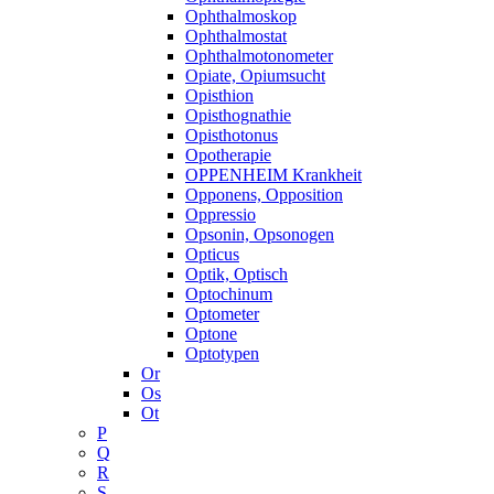
Ophthalmoskop
Ophthalmostat
Ophthalmotonometer
Opiate, Opiumsucht
Opisthion
Opisthognathie
Opisthotonus
Opotherapie
OPPENHEIM Krankheit
Opponens, Opposition
Oppressio
Opsonin, Opsonogen
Opticus
Optik, Optisch
Optochinum
Optometer
Optone
Optotypen
Or
Os
Ot
P
Q
R
S