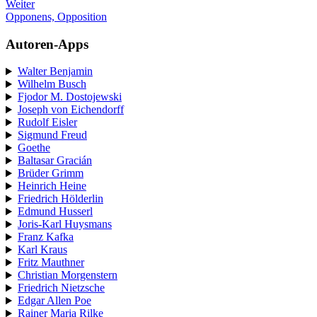
Weiter
Opponens, Opposition
Autoren-Apps
Walter Benjamin
Wilhelm Busch
Fjodor M. Dostojewski
Joseph von Eichendorff
Rudolf Eisler
Sigmund Freud
Goethe
Baltasar Gracián
Brüder Grimm
Heinrich Heine
Friedrich Hölderlin
Edmund Husserl
Joris-Karl Huysmans
Franz Kafka
Karl Kraus
Fritz Mauthner
Christian Morgenstern
Friedrich Nietzsche
Edgar Allen Poe
Rainer Maria Rilke