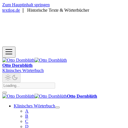
Zum Hauptinhalt springen
textlog.de
❘
Historische Texte & Wörterbücher
Otto Dornblüth
Klinisches Wörterbuch
Otto Dornblüth
Klinisches Wörterbuch
A
B
C
D