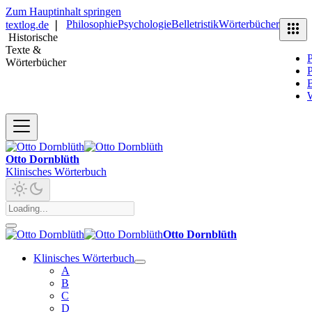
Zum Hauptinhalt springen
Philosophie
Psychologie
Belletristik
Wörterbücher
textlog.de
❘
Historische
Texte &
P
Wörterbücher
P
B
Otto Dornblüth
Klinisches Wörterbuch
Otto Dornblüth
Klinisches Wörterbuch
A
B
C
D