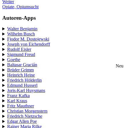
Weiter
Opiate, Opiumsucht
Autoren-Apps
Walter Benjamin
Wilhelm Busch
Fjodor M. Dostojewski
Joseph von Eichendorff
Rudolf Eisler
Sigmund Freud
Goethe
Baltasar Gracián
Neu
Brüder Grimm
Heinrich Heine
Friedrich Hölderlin
Edmund Husserl
Joris-Karl Huysmans
Franz Kafka
Karl Kraus
Fritz Mauthner
Christian Morgenstern
Friedrich Nietzsche
Edgar Allen Poe
Rainer Maria Rilke