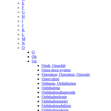
E
F
G
H
I
J
K
L
M
N
O
O
Ok
Op
Opak, Opazität
Open-door-system
Operateur, Operation, Operativ
Operculum
Ophiasis, Ophidismus
Ophthalmia
Ophthalmodiagnostik
Ophthalmologie
Ophthalmometer
Ophthalmophthisis
Ophthalmoplegie