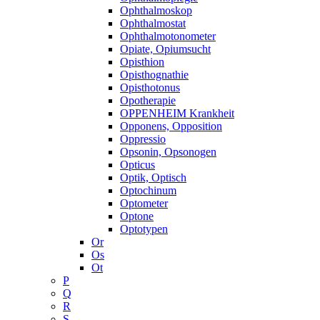
Ophthalmoskop
Ophthalmostat
Ophthalmotonometer
Opiate, Opiumsucht
Opisthion
Opisthognathie
Opisthotonus
Opotherapie
OPPENHEIM Krankheit
Opponens, Opposition
Oppressio
Opsonin, Opsonogen
Opticus
Optik, Optisch
Optochinum
Optometer
Optone
Optotypen
Or
Os
Ot
P
Q
R
S