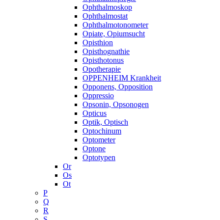
Ophthalmoskop
Ophthalmostat
Ophthalmotonometer
Opiate, Opiumsucht
Opisthion
Opisthognathie
Opisthotonus
Opotherapie
OPPENHEIM Krankheit
Opponens, Opposition
Oppressio
Opsonin, Opsonogen
Opticus
Optik, Optisch
Optochinum
Optometer
Optone
Optotypen
Or
Os
Ot
P
Q
R
S