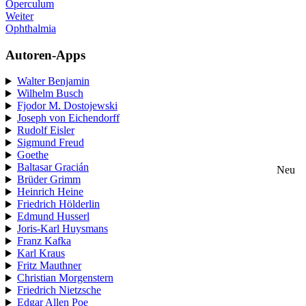
Operculum
Weiter
Ophthalmia
Autoren-Apps
Walter Benjamin
Wilhelm Busch
Fjodor M. Dostojewski
Joseph von Eichendorff
Rudolf Eisler
Sigmund Freud
Goethe
Baltasar Gracián
Neu
Brüder Grimm
Heinrich Heine
Friedrich Hölderlin
Edmund Husserl
Joris-Karl Huysmans
Franz Kafka
Karl Kraus
Fritz Mauthner
Christian Morgenstern
Friedrich Nietzsche
Edgar Allen Poe