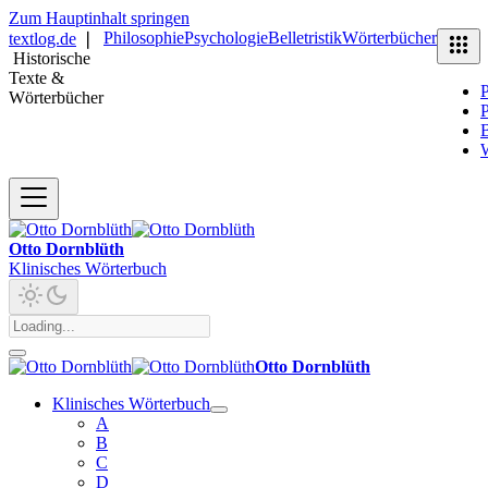
Zum Hauptinhalt springen
Philosophie
Psychologie
Belletristik
Wörterbücher
textlog.de
❘
Historische
Texte &
P
Wörterbücher
P
B
Otto Dornblüth
Klinisches Wörterbuch
Otto Dornblüth
Klinisches Wörterbuch
A
B
C
D