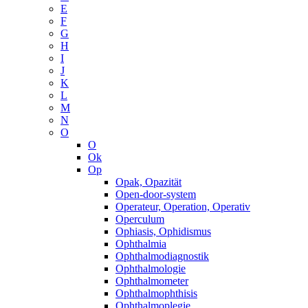
E
F
G
H
I
J
K
L
M
N
O
O
Ok
Op
Opak, Opazität
Open-door-system
Operateur, Operation, Operativ
Operculum
Ophiasis, Ophidismus
Ophthalmia
Ophthalmodiagnostik
Ophthalmologie
Ophthalmometer
Ophthalmophthisis
Ophthalmoplegie