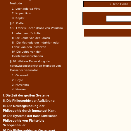
Methode
3. Jean Bodin
1. Leonardo da Vinci
2. Kopernikus
3. Kepler
§ 8. Galilei
§ 9. Francis Bacon (Baco von Verulam)
I. Leben und Schriften
II. Die Lehre von den Idolen
III. Die Methode der Induktion oder
Lehre von den Instanzen
IV. Die Lehre von den
Geisteswissenschaften
§ 10. Weitere Entwicklung der
naturwissenschaftlichen Methode von
Gassendi bis Newton
1. Gassendi
2. Boyle
3. Huyghens
4. Newton
I. Die Zeit der großen Systeme
II. Die Philosophie der Aufklärung
III. Die Neubegründung der
Philosophie durch Immanuel Kant
IV. Die Systeme der nachkantischen
Philosophie von Fichte bis
Schopenhauer
IV. Die Philosophie der Gegenwart.