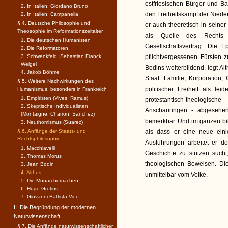
ostfriesischen Bürger und B
2. In Italien: Giordano Bruno
den Freiheitskampf der Nieder
2. In Italien: Campanella
§ 4. Deutsche Philosophie und
er auch theoretisch in seiner
Theosophie im Reformationszeitalter
als Quelle des Rechts d
1. Die deutschen Humanisten
Gesellschaftsvertrag. Die E
2. Die Reformatoren
3. Schwenkfeld, Sebastian Franck,
pflichtvergessenen Fürsten z
Weigel
Bodins weiterbildend, legt Al
4. Jakob Böhme
Staat: Familie, Korporation,
§ 5. Weitere Nachwirkungen des
politischer Freiheit als lei
Humanismus, besonders in Frankreich
1. Empiristen (Vives, Ramus)
protestantisch-theologis
2. Skeptische Individualisten
Anschauungen - abgesehen
(Montaigne, Charron, Sanchez)
bemerkbar. Und im ganzen bi
3. Neuthomismus (Suarez)
§ 6. Anfänge der Staats- und
als dass er eine neue einle
Rechtsphilosophie
Ausführungen arbeitet er d
1. Macchiavelli
Geschichte zu stützen such
2. Thomas Morus
theologischen Beweisen. Die
3. Jean Bodin
4. Althus
unmittelbar vom Volke.
5. Die Monarchomachen
6. Hugo Grotius
7. Giovanni Battista Vico
II. Die Begründung der modernen
Naturwissenschaft
§ 7. Die Anfänge naturwissenschaftlicher