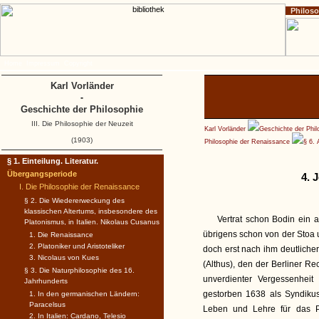
Philos
Home
Impressum
Copyright
Karl Vorländer
-
Geschichte der Philosophie
III. Die Philosophie der Neuzeit
Karl Vorländer
Geschichte der Phil
(1903)
Philosophie der Renaissance
§ 6. 
§ 1. Einteilung. Literatur.
Übergangsperiode
4. 
I. Die Philosophie der Renaissance
§ 2. Die Wiedererweckung des
klassischen Altertums, insbesondere des
Vertrat schon Bodin ein a
Platonismus, in Italien. Nikolaus Cusanus
übrigens schon von der Stoa 
1. Die Renaissance
2. Platoniker und Aristoteliker
doch erst nach ihm deutliche
3. Nicolaus von Kues
(Althus), den der Berliner Re
§ 3. Die Naturphilosophie des 16.
unverdienter Vergessenhei
Jahrhunderts
gestorben 1638 als Syndikus
1. In den germanischen Ländern:
Paracelsus
Leben und Lehre für das P
2. In Italien: Cardano, Telesio