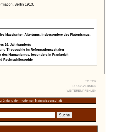
mation. Berlin 1913.
des klassischen Altertums, insbesondere des Platonismus,
des 16. Jahrhunderts
 und Theosophie im Reformationszeitalter
en des Humanismus, besonders in Frankreich
und Rechtsphilosophie
TO TOP
DRUCKVERSION
WEITEREMPFEHLEN
Begründung der modernen Naturwissenschaft