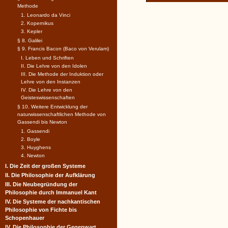
Methode
1. Leonardo da Vinci
2. Kopernikus
3. Kepler
§ 8. Galilei
§ 9. Francis Bacon (Baco von Verulam)
I. Leben und Schriften
II. Die Lehre von den Idolen
III. Die Methode der Induktion oder
Lehre von den Instanzen
IV. Die Lehre von den
Geisteswissenschaften
§ 10. Weitere Entwicklung der
naturwissenschaftlichen Methode von
Gassendi bis Newton
1. Gassendi
2. Boyle
3. Huyghens
4. Newton
I. Die Zeit der großen Systeme
II. Die Philosophie der Aufklärung
III. Die Neubegründung der
Philosophie durch Immanuel Kant
IV. Die Systeme der nachkantischen
Philosophie von Fichte bis
Schopenhauer
IV. Die Philosophie der Gegenwart.