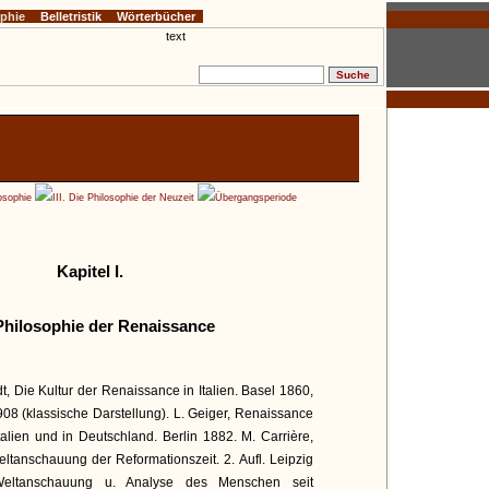
ophie
Belletristik
Wörterbücher
osophie
III. Die Philosophie der Neuzeit
Übergangsperiode
Kapitel I.
Philosophie der Renaissance
t, Die Kultur der Renaissance in Italien. Basel 1860,
908 (klassische Darstellung). L. Geiger, Renaissance
lien und in Deutschland. Berlin 1882. M. Carrière,
ltanschauung der Reformationszeit. 2. Aufl. Leipzig
Weltanschauung u. Analyse des Menschen seit