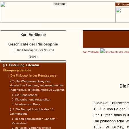
Philos
Home
Impressum
Copyright
Karl Vorländer
-
Geschichte der Philosophie
III. Die Philosophie der Neuzeit
Karl Vorländer
Geschichte der Phil
(1903)
§ 1. Einteilung. Literatur.
Übergangsperiode
I. Die Philosophie der Renaissance
§ 2. Die Wiedererweckung des
Die 
klassischen Altertums, insbesondere des
Platonismus, in Italien. Nikolaus Cusanus
1. Die Renaissance
2. Platoniker und Aristoteliker
Literatur:
J. Burckchard
3. Nicolaus von Kues
10. Aufl. von Geiger 1
§ 3. Die Naturphilosophie des 16.
Jahrhunderts
und Humanismus in Ita
1. In den germanischen Ländern:
Die philosophische We
Paracelsus
1887. W. Dilthey, 
2. In Italien: Cardano, Telesio