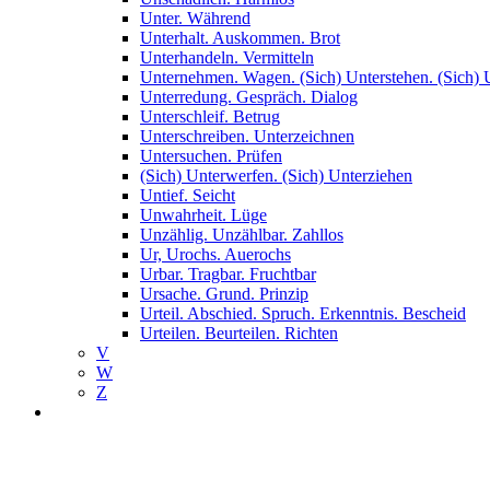
Unter. Während
Unterhalt. Auskommen. Brot
Unterhandeln. Vermitteln
Unternehmen. Wagen. (Sich) Unterstehen. (Sich) 
Unterredung. Gespräch. Dialog
Unterschleif. Betrug
Unterschreiben. Unterzeichnen
Untersuchen. Prüfen
(Sich) Unterwerfen. (Sich) Unterziehen
Untief. Seicht
Unwahrheit. Lüge
Unzählig. Unzählbar. Zahllos
Ur, Urochs. Auerochs
Urbar. Tragbar. Fruchtbar
Ursache. Grund. Prinzip
Urteil. Abschied. Spruch. Erkenntnis. Bescheid
Urteilen. Beurteilen. Richten
V
W
Z