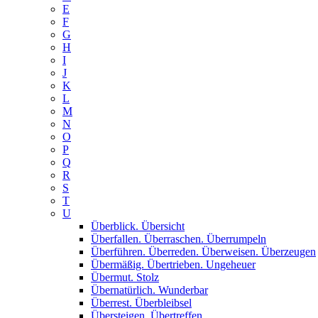
E
F
G
H
I
J
K
L
M
N
O
P
Q
R
S
T
U
Überblick. Übersicht
Überfallen. Überraschen. Überrumpeln
Überführen. Überreden. Überweisen. Überzeugen
Übermäßig. Übertrieben. Ungeheuer
Übermut. Stolz
Übernatürlich. Wunderbar
Überrest. Überbleibsel
Übersteigen. Übertreffen