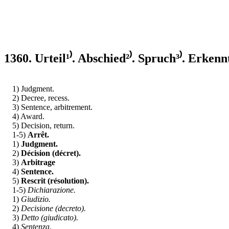
1360. Urteil¹⁾. Abschied²⁾. Spruch³⁾. Erkennt
1) Judgment.
2) Decree, recess.
3) Sentence, arbitrement.
4) Award.
5) Decision, return.
1-5)
Arrêt.
1)
Judgment.
2)
Décision (décret).
3)
Arbitrage
4)
Sentence.
5)
Rescrit (résolution).
1-5)
Dichiarazione.
1)
Giudizio.
2)
Decisione (decreto).
3)
Detto (giudicato).
4)
Sentenza.