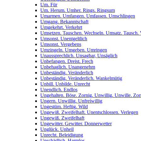
Um. Für
Um. Herum. Umher. Rings. Ringsum
Umarmen. Umfangen. Umfassen. Umschlingen
Umgang. Bekanntschaft
Umgekehrt. Verkehrt
Umsetzen. Tauschen. Wechseln. Umsatz. Tausch.
Umsonst. Unentgeltlich
Umsonst. Vergebens
Umzingeln. Umgeben. Umringen
Unaussprechlich. Unsagbar, Unsäglich
Unbefangen. Dreist. Frech
Unbehaglich. Unangenehm
Unbeständig. Veränderlich
Unbeständig. Veränderlich. Wankelmütig
Unbill. Unbilde. Unrecht
Unendlich. Endlos
Ungehalten. Böse. Zornig. Unwillig. Unwille. Zor
Ungern. Unwillig. Unfreiwillig
Ungestüm. Heftig. Wild
Ungewiß. Zweifelhaft. Unentschlossen. Verlegen
Ungewiß. Zweifelhaft
Ungewitter. Gewitter. Donnerwetter
Unglück. Unheil
Unrecht. Beleidigung
Unschädlich. Harmlos