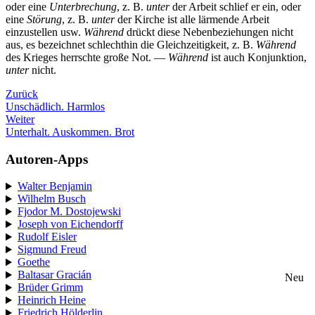
oder eine
Unterbrechung
, z. B.
unter
der Arbeit schlief er ein, oder
eine
Störung
, z. B.
unter
der Kirche ist alle lärmende Arbeit
einzustellen usw.
Während
drückt diese Nebenbeziehungen nicht
aus, es bezeichnet schlechthin die Gleichzeitigkeit, z. B.
Während
des Krieges herrschte große Not. —
Während
ist auch Konjunktion,
unter
nicht.
Zurück
Unschädlich. Harmlos
Weiter
Unterhalt. Auskommen. Brot
Autoren-Apps
Walter Benjamin
Wilhelm Busch
Fjodor M. Dostojewski
Joseph von Eichendorff
Rudolf Eisler
Sigmund Freud
Goethe
Baltasar Gracián
Neu
Brüder Grimm
Heinrich Heine
Friedrich Hölderlin