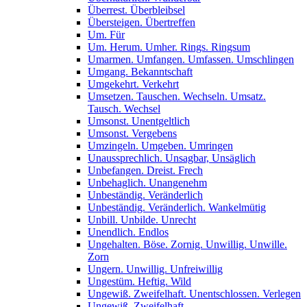
Überrest. Überbleibsel
Übersteigen. Übertreffen
Um. Für
Um. Herum. Umher. Rings. Ringsum
Umarmen. Umfangen. Umfassen. Umschlingen
Umgang. Bekanntschaft
Umgekehrt. Verkehrt
Umsetzen. Tauschen. Wechseln. Umsatz.
Tausch. Wechsel
Umsonst. Unentgeltlich
Umsonst. Vergebens
Umzingeln. Umgeben. Umringen
Unaussprechlich. Unsagbar, Unsäglich
Unbefangen. Dreist. Frech
Unbehaglich. Unangenehm
Unbeständig. Veränderlich
Unbeständig. Veränderlich. Wankelmütig
Unbill. Unbilde. Unrecht
Unendlich. Endlos
Ungehalten. Böse. Zornig. Unwillig. Unwille.
Zorn
Ungern. Unwillig. Unfreiwillig
Ungestüm. Heftig. Wild
Ungewiß. Zweifelhaft. Unentschlossen. Verlegen
Ungewiß. Zweifelhaft