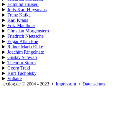
Edmund Husserl
Joris-Karl Huysmans
Franz Kafka
Karl Kraus
Fritz Mauthner
Christian Morgenstern
Friedrich Nietzsche
Edgar Allan Poe
Rainer Maria Rilke
Joachim Ringelnatz
Gustav Schwab
Theodor Storm
Georg Trakl
Kurt Tucholsky
Voltaire
textlog.de © 2004 - 2023
•
Impressum
•
Datenschutz