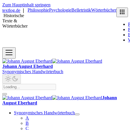
Zum Hauptinhalt springen
Philosophie
Psychologie
Belletristik
Wörterbücher
textlog.de
❘
Historische
Texte &
P
Wörterbücher
P
B
Johann August Eberhard
Synonymisches Handwörterbuch
Johann
August Eberhard
Synonymisches Handwörterbuch
A
B
C