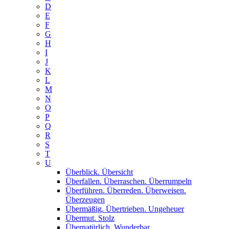
D
E
F
G
H
I
J
K
L
M
N
O
P
Q
R
S
T
U
Überblick. Übersicht
Überfallen. Überraschen. Überrumpeln
Überführen. Überreden. Überweisen.
Überzeugen
Übermäßig. Übertrieben. Ungeheuer
Übermut. Stolz
Übernatürlich. Wunderbar