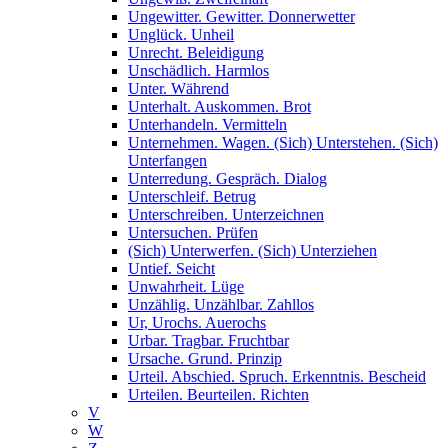
Ungewitter. Gewitter. Donnerwetter
Unglück. Unheil
Unrecht. Beleidigung
Unschädlich. Harmlos
Unter. Während
Unterhalt. Auskommen. Brot
Unterhandeln. Vermitteln
Unternehmen. Wagen. (Sich) Unterstehen. (Sich)
Unterfangen
Unterredung. Gespräch. Dialog
Unterschleif. Betrug
Unterschreiben. Unterzeichnen
Untersuchen. Prüfen
(Sich) Unterwerfen. (Sich) Unterziehen
Untief. Seicht
Unwahrheit. Lüge
Unzählig. Unzählbar. Zahllos
Ur, Urochs. Auerochs
Urbar. Tragbar. Fruchtbar
Ursache. Grund. Prinzip
Urteil. Abschied. Spruch. Erkenntnis. Bescheid
Urteilen. Beurteilen. Richten
V
W