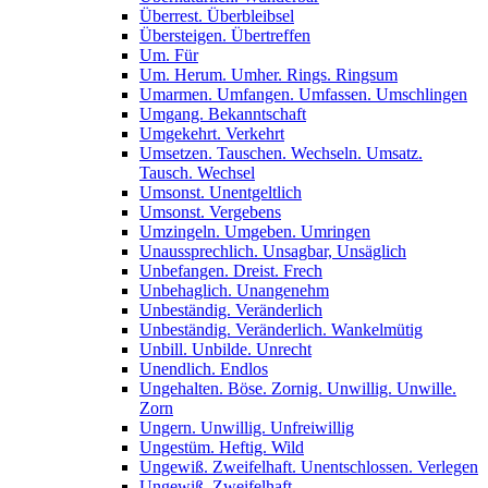
Überrest. Überbleibsel
Übersteigen. Übertreffen
Um. Für
Um. Herum. Umher. Rings. Ringsum
Umarmen. Umfangen. Umfassen. Umschlingen
Umgang. Bekanntschaft
Umgekehrt. Verkehrt
Umsetzen. Tauschen. Wechseln. Umsatz.
Tausch. Wechsel
Umsonst. Unentgeltlich
Umsonst. Vergebens
Umzingeln. Umgeben. Umringen
Unaussprechlich. Unsagbar, Unsäglich
Unbefangen. Dreist. Frech
Unbehaglich. Unangenehm
Unbeständig. Veränderlich
Unbeständig. Veränderlich. Wankelmütig
Unbill. Unbilde. Unrecht
Unendlich. Endlos
Ungehalten. Böse. Zornig. Unwillig. Unwille.
Zorn
Ungern. Unwillig. Unfreiwillig
Ungestüm. Heftig. Wild
Ungewiß. Zweifelhaft. Unentschlossen. Verlegen
Ungewiß. Zweifelhaft