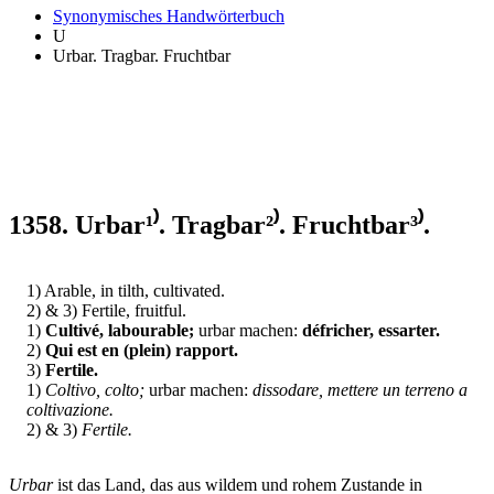
Synonymisches Handwörterbuch
U
Urbar. Tragbar. Fruchtbar
1358. Urbar¹⁾. Tragbar²⁾. Fruchtbar³⁾.
1) Arable, in tilth, cultivated.
2) & 3) Fertile, fruitful.
1)
Cultivé, labourable;
urbar machen:
défricher, essarter.
2)
Qui est en (plein) rapport.
3)
Fertile.
1)
Coltivo, colto;
urbar machen:
dissodare, mettere un terreno a
coltivazione.
2) & 3)
Fertile.
Urbar
ist das Land, das aus wildem und rohem Zustande in