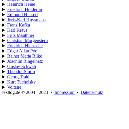
Heinrich Heine
Friedrich Hölderlin
Edmund Husserl
Joris-Karl Huysmans
Franz Kafka
Karl Kraus
Fritz Mauthner
Christian Morgenstern
Friedrich Nietzsche
Edgar Allan Poe
Rainer Maria Rilke
Joachim Ringelnatz
Gustav Schwab
Theodor Storm
Georg Trakl
Kurt Tucholsky
Voltaire
textlog.de © 2004 - 2023
•
Impressum
•
Datenschutz