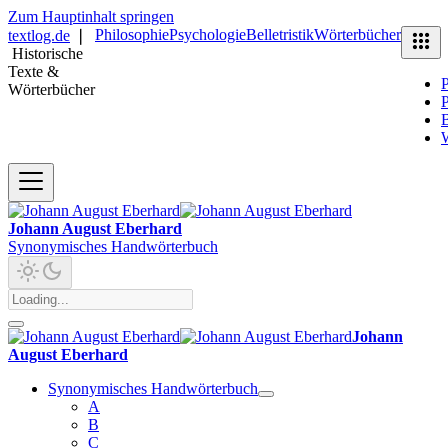
Zum Hauptinhalt springen
Philosophie
Psychologie
Belletristik
Wörterbücher
textlog.de
❘
Historische
Texte &
P
Wörterbücher
P
B
Johann August Eberhard
Synonymisches Handwörterbuch
Johann
August Eberhard
Synonymisches Handwörterbuch
A
B
C