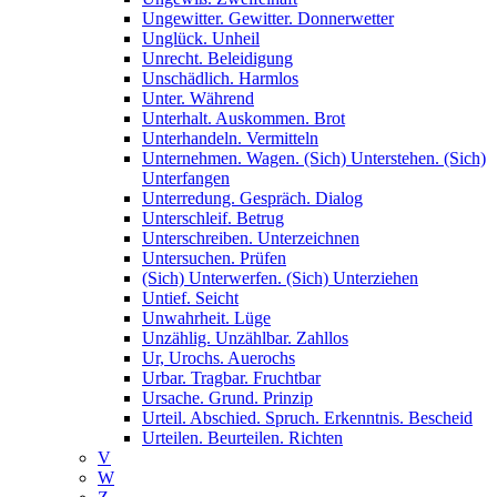
Ungewitter. Gewitter. Donnerwetter
Unglück. Unheil
Unrecht. Beleidigung
Unschädlich. Harmlos
Unter. Während
Unterhalt. Auskommen. Brot
Unterhandeln. Vermitteln
Unternehmen. Wagen. (Sich) Unterstehen. (Sich)
Unterfangen
Unterredung. Gespräch. Dialog
Unterschleif. Betrug
Unterschreiben. Unterzeichnen
Untersuchen. Prüfen
(Sich) Unterwerfen. (Sich) Unterziehen
Untief. Seicht
Unwahrheit. Lüge
Unzählig. Unzählbar. Zahllos
Ur, Urochs. Auerochs
Urbar. Tragbar. Fruchtbar
Ursache. Grund. Prinzip
Urteil. Abschied. Spruch. Erkenntnis. Bescheid
Urteilen. Beurteilen. Richten
V
W