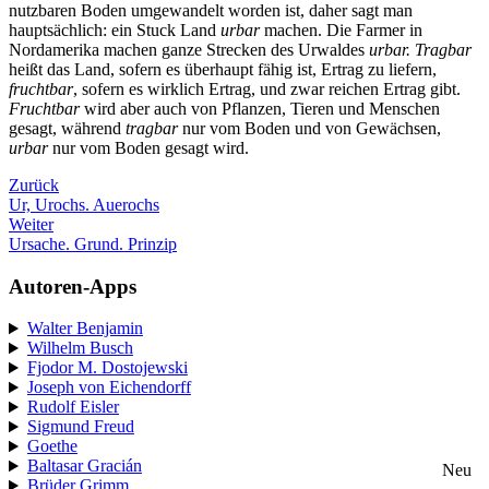
nutzbaren Boden umgewandelt worden ist, daher sagt man
hauptsächlich: ein Stuck Land
urbar
machen. Die Farmer in
Nordamerika machen ganze Strecken des Urwaldes
urbar. Tragbar
heißt das Land, sofern es überhaupt fähig ist, Ertrag zu liefern,
fruchtbar
, sofern es wirklich Ertrag, und zwar reichen Ertrag gibt.
Fruchtbar
wird aber auch von Pflanzen, Tieren und Menschen
gesagt, während
tragbar
nur vom Boden und von Gewächsen,
urbar
nur vom Boden gesagt wird.
Zurück
Ur, Urochs. Auerochs
Weiter
Ursache. Grund. Prinzip
Autoren-Apps
Walter Benjamin
Wilhelm Busch
Fjodor M. Dostojewski
Joseph von Eichendorff
Rudolf Eisler
Sigmund Freud
Goethe
Baltasar Gracián
Neu
Brüder Grimm