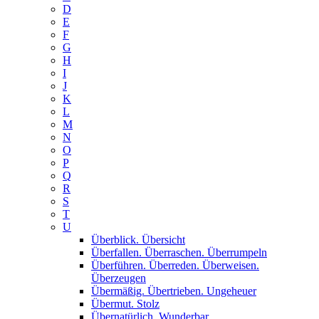
D
E
F
G
H
I
J
K
L
M
N
O
P
Q
R
S
T
U
Überblick. Übersicht
Überfallen. Überraschen. Überrumpeln
Überführen. Überreden. Überweisen.
Überzeugen
Übermäßig. Übertrieben. Ungeheuer
Übermut. Stolz
Übernatürlich. Wunderbar