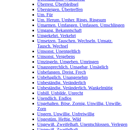
Überrest. Überbleibsel
Übersteigen. Übertreffen
Um. Für
Um. Herum. Umher. Rings. Ringsum
Umarmen. Umfangen. Umfassen. Umschlingen
Umgang. Bekanntschaft
Umgekehrt. Verkehrt
Umsetzen. Tauschen. Wechseln. Umsatz.
Tausch. Wechsel
Umsonst. Unentgeltlich
Umsonst. Vergebens
Umzingeln. Umgeben. Umringen
Unaussprechlich. Unsagbar, Unsäglich
Unbefangen. Dreist. Frech
Unbehaglich. Unangenehm
Unbeständig. Veränderlich
Unbeständig. Veränderlich. Wankelmütig
Unbill. Unbilde. Unrecht
Unendlich. Endlos
Ungehalten. Böse. Zornig. Unwillig. Unwille.
Zorn
Ungern. Unwillig. Unfreiwillig
Ungestüm. Heftig. Wild
Ungewiß. Zweifelhaft. Unentschlossen. Verlegen
Ungewiß. Zweifelhaft