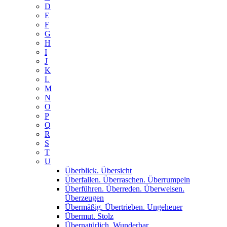
D
E
F
G
H
I
J
K
L
M
N
O
P
Q
R
S
T
U
Überblick. Übersicht
Überfallen. Überraschen. Überrumpeln
Überführen. Überreden. Überweisen.
Überzeugen
Übermäßig. Übertrieben. Ungeheuer
Übermut. Stolz
Übernatürlich. Wunderbar