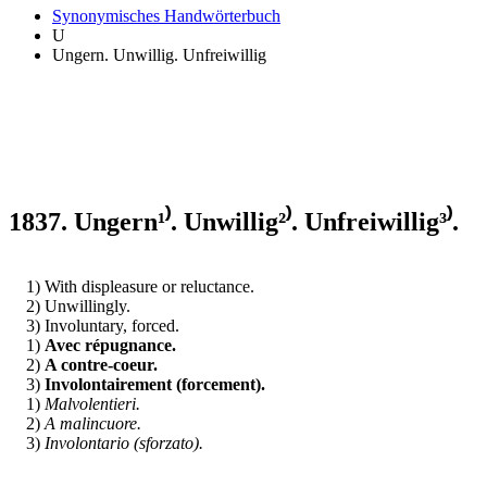
Synonymisches Handwörterbuch
U
Ungern. Unwillig. Unfreiwillig
1837. Ungern¹⁾. Unwillig²⁾. Unfreiwillig³⁾.
1) With displeasure or reluctance.
2) Unwillingly.
3) Involuntary, forced.
1)
Avec répugnance.
2)
A contre-coeur.
3)
Involontairement (forcement).
1)
Malvolentieri.
2)
A malincuore.
3)
Involontario (sforzato).