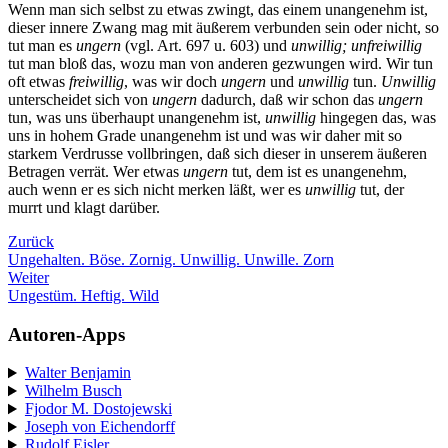
Wenn man sich selbst zu etwas zwingt, das einem unangenehm ist,
dieser innere Zwang mag mit äußerem verbunden sein oder nicht, so
tut man es
ungern
(vgl. Art. 697 u. 603) und
unwillig; unfreiwillig
tut man bloß das, wozu man von anderen gezwungen wird. Wir tun
oft etwas
freiwillig
, was wir doch
ungern
und
unwillig
tun.
Unwillig
unterscheidet sich von
ungern
dadurch, daß wir schon das
ungern
tun, was uns überhaupt unangenehm ist,
unwillig
hingegen das, was
uns in hohem Grade unangenehm ist und was wir daher mit so
starkem Verdrusse vollbringen, daß sich dieser in unserem äußeren
Betragen verrät. Wer etwas
ungern
tut, dem ist es unangenehm,
auch wenn er es sich nicht merken läßt, wer es
unwillig
tut, der
murrt und klagt darüber.
Zurück
Ungehalten. Böse. Zornig. Unwillig. Unwille. Zorn
Weiter
Ungestüm. Heftig. Wild
Autoren-Apps
Walter Benjamin
Wilhelm Busch
Fjodor M. Dostojewski
Joseph von Eichendorff
Rudolf Eisler