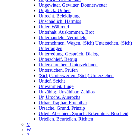
Ungewitter. Gewitter. Donnerwetter
Unglück. Unheil
Unrecht. Beleidigung
Unschädlich. Harmlos
Unter. Während
Unterhalt. Auskommen. Brot
Unterhandeln. Vermitteln
Unternehmen. Wagen. (Sich) Unterstehen. (Sich)
Unterfangen
Unterredung. Gespräch. Dialog
Unterschleif. Betrug
Unterschreiben. Unterzeichnen
Untersuchen. Prüfen
(Sich) Unterwerfen. (Sich) Unterziehen
Untief. Seicht
Unwahrheit. Lüge
Unzählig. Unzählbar. Zahllos
Ur, Urochs. Auerochs
Urbar. Tragbar. Fruchtbar
Ursache. Grund. Prinzip
Urteil. Abschied. Spruch. Erkenntnis. Bescheid
Urteilen. Beurteilen. Richten
V
W