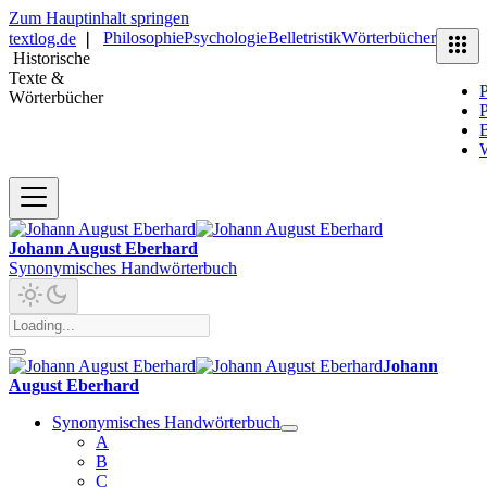
Zum Hauptinhalt springen
Philosophie
Psychologie
Belletristik
Wörterbücher
textlog.de
❘
Historische
Texte &
P
Wörterbücher
P
B
Johann August Eberhard
Synonymisches Handwörterbuch
Johann
August Eberhard
Synonymisches Handwörterbuch
A
B
C