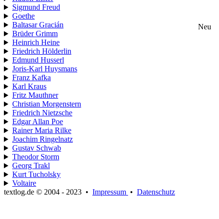
Sigmund Freud
Goethe
Baltasar Gracián
Neu
Brüder Grimm
Heinrich Heine
Friedrich Hölderlin
Edmund Husserl
Joris-Karl Huysmans
Franz Kafka
Karl Kraus
Fritz Mauthner
Christian Morgenstern
Friedrich Nietzsche
Edgar Allan Poe
Rainer Maria Rilke
Joachim Ringelnatz
Gustav Schwab
Theodor Storm
Georg Trakl
Kurt Tucholsky
Voltaire
textlog.de © 2004 - 2023
•
Impressum
•
Datenschutz