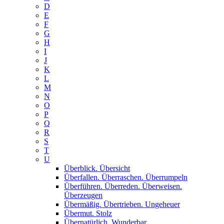
D
E
F
G
H
I
J
K
L
M
N
O
P
Q
R
S
T
U
Überblick. Übersicht
Überfallen. Überraschen. Überrumpeln
Überführen. Überreden. Überweisen.
Überzeugen
Übermäßig. Übertrieben. Ungeheuer
Übermut. Stolz
Übernatürlich. Wunderbar