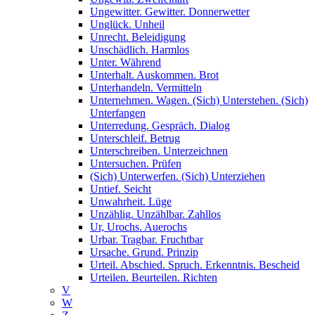
Ungewitter. Gewitter. Donnerwetter
Unglück. Unheil
Unrecht. Beleidigung
Unschädlich. Harmlos
Unter. Während
Unterhalt. Auskommen. Brot
Unterhandeln. Vermitteln
Unternehmen. Wagen. (Sich) Unterstehen. (Sich)
Unterfangen
Unterredung. Gespräch. Dialog
Unterschleif. Betrug
Unterschreiben. Unterzeichnen
Untersuchen. Prüfen
(Sich) Unterwerfen. (Sich) Unterziehen
Untief. Seicht
Unwahrheit. Lüge
Unzählig. Unzählbar. Zahllos
Ur, Urochs. Auerochs
Urbar. Tragbar. Fruchtbar
Ursache. Grund. Prinzip
Urteil. Abschied. Spruch. Erkenntnis. Bescheid
Urteilen. Beurteilen. Richten
V
W