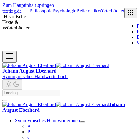
Zum Hauptinhalt springen
Philosophie
Psychologie
Belletristik
Wörterbücher
textlog.de
❘
Historische
Texte &
P
Wörterbücher
P
B
Johann August Eberhard
Synonymisches Handwörterbuch
Johann
August Eberhard
Synonymisches Handwörterbuch
A
B
C