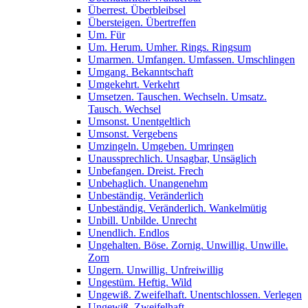
Überrest. Überbleibsel
Übersteigen. Übertreffen
Um. Für
Um. Herum. Umher. Rings. Ringsum
Umarmen. Umfangen. Umfassen. Umschlingen
Umgang. Bekanntschaft
Umgekehrt. Verkehrt
Umsetzen. Tauschen. Wechseln. Umsatz.
Tausch. Wechsel
Umsonst. Unentgeltlich
Umsonst. Vergebens
Umzingeln. Umgeben. Umringen
Unaussprechlich. Unsagbar, Unsäglich
Unbefangen. Dreist. Frech
Unbehaglich. Unangenehm
Unbeständig. Veränderlich
Unbeständig. Veränderlich. Wankelmütig
Unbill. Unbilde. Unrecht
Unendlich. Endlos
Ungehalten. Böse. Zornig. Unwillig. Unwille.
Zorn
Ungern. Unwillig. Unfreiwillig
Ungestüm. Heftig. Wild
Ungewiß. Zweifelhaft. Unentschlossen. Verlegen
Ungewiß. Zweifelhaft