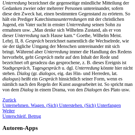
Unterredung
bezeichnet die gegenseitige mündliche Mitteilung der
Gedanken zweier oder mehrerer Personen untereinander, sofern
diese den Zweck hat, einen bestimmten Gegenstand zu erörtern. So
hält ein Prediger Katechismus
unterredungen
mit der christlichen
Jugend, ein Vater sucht in ernster
Unterredung
seinen Sohn zu
ermahnen usw. „Man denke sich Wilhelms Zustand, als er von
dieser
Unterredung
nach Hause kam.“ Goethe, Wilhelm Meist.
Lehrj. II, 8.
Gespräch
bezeichnet namentlich die Wechselrede, wie
sie der tägliche Umgang der Menschen untereinander mit sich
bringt. Während aber
Unterredung
immer die Handlung des Redens
hervorhebt, geht
Gespräch
mehr auf den Inhalt der Rede und
bezeichnet oft geradezu das gesprochene, z. B. dieses Ereignis ist
Stadt
gespräch
, Tages
gespräch
u. dgl.
Unterredung
könnte hier nicht
stehen.
Dialog
(gr.
dialogos
, eig. das Hin- und Herreden, lat.
dialogus
) heißt ein
Gespräch
hinsichtlich seiner Form, wenn es
nämlich nach den Regeln der Kunst ausgearbeitet ist. So spricht man
von dem
Dialog
in einem Drama, von den
Dialogen
des Plato usw.
Zurück
Unternehmen. Wagen. (Sich) Unterstehen. (Sich) Unterfangen
Weiter
Unterschleif. Betrug
Autoren-Apps