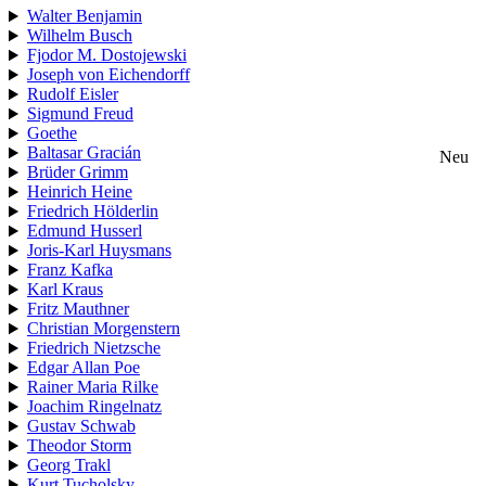
Walter Benjamin
Wilhelm Busch
Fjodor M. Dostojewski
Joseph von Eichendorff
Rudolf Eisler
Sigmund Freud
Goethe
Baltasar Gracián
Neu
Brüder Grimm
Heinrich Heine
Friedrich Hölderlin
Edmund Husserl
Joris-Karl Huysmans
Franz Kafka
Karl Kraus
Fritz Mauthner
Christian Morgenstern
Friedrich Nietzsche
Edgar Allan Poe
Rainer Maria Rilke
Joachim Ringelnatz
Gustav Schwab
Theodor Storm
Georg Trakl
Kurt Tucholsky