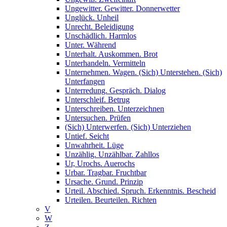
Ungewitter. Gewitter. Donnerwetter
Unglück. Unheil
Unrecht. Beleidigung
Unschädlich. Harmlos
Unter. Während
Unterhalt. Auskommen. Brot
Unterhandeln. Vermitteln
Unternehmen. Wagen. (Sich) Unterstehen. (Sich)
Unterfangen
Unterredung. Gespräch. Dialog
Unterschleif. Betrug
Unterschreiben. Unterzeichnen
Untersuchen. Prüfen
(Sich) Unterwerfen. (Sich) Unterziehen
Untief. Seicht
Unwahrheit. Lüge
Unzählig. Unzählbar. Zahllos
Ur, Urochs. Auerochs
Urbar. Tragbar. Fruchtbar
Ursache. Grund. Prinzip
Urteil. Abschied. Spruch. Erkenntnis. Bescheid
Urteilen. Beurteilen. Richten
V
W