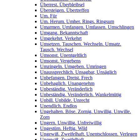
Überrest. Überbleibsel
Übersteigen. Übertreffen
Um. Für
Um. Herum. Umher. Rings. Ringsum
Umarmen. Umfangen. Umfassen. Umschlingen
Umgang. Bekanntschaft
Umgekehrt. Verkehrt
Umsetzen. Tauschen. Wechseln. Umsatz.
Tausch. Wechsel
Umsonst. Unentgeltlich
Umsonst. Vergebens
Umzingeln. Umgeben. Umringen
Unaussprechlich. Unsagbar, Unsäglich
Unbefangen. Dreist. Frech
Unbehaglich. Unangenehm
Unbeständig. Veränderlich
Unbeständig. Veränderlich. Wankelmütig
Unbill. Unbilde. Unrecht
Unendlich. Endlos
Ungehalten. Böse. Zornig. Unwillig. Unwille.
Zorn
Ungern. Unwillig. Unfreiwillig
Ungestüm. Heftig. Wild
Ungewiß. Zweifelhaft. Unentschlossen. Verlegen
Ungewiß. Zweifelhaft