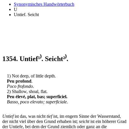
Synonymisches Handwörterbuch
U
Untief. Seicht
1354. Untief¹⁾. Seicht²⁾.
1) Not deep, of little depth.
Peu profond
.
Poco frofondo
.
2) Shallow, shoal, flat.
Peu élevé, plat, bas; superficiel.
Basso, poco elevato; superficiale.
Untief
ist das, was nicht
tief
ist, im engern Sinne der Wasserstand,
der nicht viel über den Grund erhaben ist;
seicht
ist ein höherer Grad
der Untiefe, bei dem der Grund ziemlich oder ganz an die