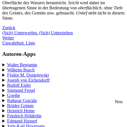
Oberfläche des Wassers heranreicht.
Seicht
wird daher im
übertragenen Sinne in der Bedeutung von
oberflächlich
, ohne Tiefe
des Geistes, des Gemüts usw. gebraucht.
Untief
steht nicht in diesem
Sinne.
Zurück
(Sich) Unterwerfen. (Sich) Unterziehen
Weiter
Unwahrheit. Lüge
Autoren-Apps
Walter Benjamin
Wilhelm Busch
Fjodor M. Dostojewski
Joseph von Eichendorff
Rudolf Eisler
Sigmund Freud
Goethe
Baltasar Gracián
Neu
Brüder Grimm
Heinrich Heine
Friedrich Hölderlin
Edmund Husserl
Joris-Karl Huysmans