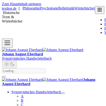
Zum Hauptinhalt springen
Philosophie
Psychologie
Belletristik
Wörterbücher
textlog.de
❘
Historische
Texte &
P
Wörterbücher
P
B
Johann August Eberhard
Synonymisches Handwörterbuch
Johann
August Eberhard
Synonymisches Handwörterbuch
A
B
C