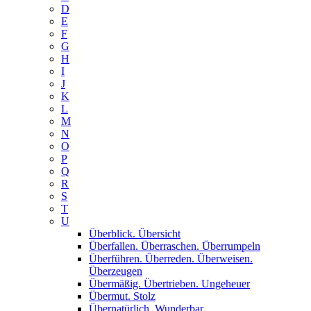
D
E
F
G
H
I
J
K
L
M
N
O
P
Q
R
S
T
U
Überblick. Übersicht
Überfallen. Überraschen. Überrumpeln
Überführen. Überreden. Überweisen.
Überzeugen
Übermäßig. Übertrieben. Ungeheuer
Übermut. Stolz
Übernatürlich. Wunderbar