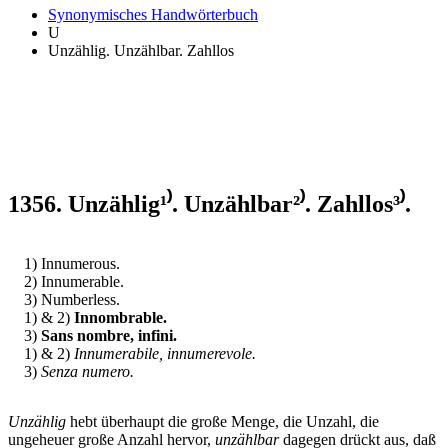
Synonymisches Handwörterbuch
U
Unzählig. Unzählbar. Zahllos
1356. Unzählig¹⁾. Unzählbar²⁾. Zahllos³⁾.
1) Innumerous.
2) Innumerable.
3) Numberless.
1) & 2)
Innombrable.
3)
Sans nombre, infini.
1) & 2)
Innumerabile, innumerevole.
3)
Senza numero.
Unzählig
hebt überhaupt die große Menge, die Unzahl, die
ungeheuer große Anzahl hervor,
unzählbar
dagegen drückt aus, daß