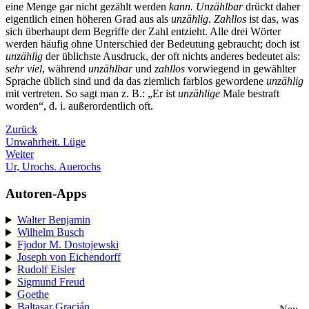
eine Menge gar nicht gezählt werden
kann. Unzählbar
drückt daher
eigentlich einen höheren Grad aus als
unzählig. Zahllos
ist das, was
sich überhaupt dem Begriffe der Zahl entzieht. Alle drei Wörter
werden häufig ohne Unterschied der Bedeutung gebraucht; doch ist
unzählig
der üblichste Ausdruck, der oft nichts anderes bedeutet als:
sehr viel
, während
unzählbar
und
zahllos
vorwiegend in gewählter
Sprache üblich sind und da das ziemlich farblos gewordene
unzählig
mit vertreten. So sagt man z. B.: „Er ist
unzählige
Male bestraft
worden“, d. i. außerordentlich oft.
Zurück
Unwahrheit. Lüge
Weiter
Ur, Urochs. Auerochs
Autoren-Apps
Walter Benjamin
Wilhelm Busch
Fjodor M. Dostojewski
Joseph von Eichendorff
Rudolf Eisler
Sigmund Freud
Goethe
Baltasar Gracián