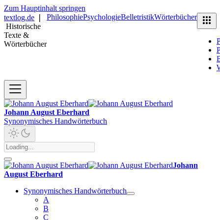
Zum Hauptinhalt springen
Philosophie
Psychologie
Belletristik
Wörterbücher
textlog.de
❘
Historische
Texte &
P
Wörterbücher
P
B
Johann August Eberhard
Synonymisches Handwörterbuch
Johann
August Eberhard
Synonymisches Handwörterbuch
A
B
C