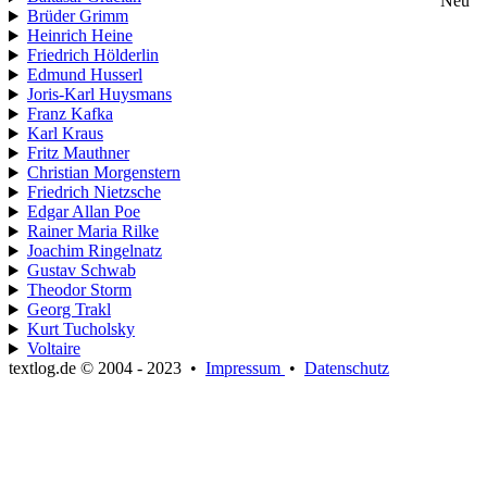
Neu
Brüder Grimm
Heinrich Heine
Friedrich Hölderlin
Edmund Husserl
Joris-Karl Huysmans
Franz Kafka
Karl Kraus
Fritz Mauthner
Christian Morgenstern
Friedrich Nietzsche
Edgar Allan Poe
Rainer Maria Rilke
Joachim Ringelnatz
Gustav Schwab
Theodor Storm
Georg Trakl
Kurt Tucholsky
Voltaire
textlog.de © 2004 - 2023
•
Impressum
•
Datenschutz