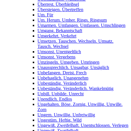
Überrest. Überbleibsel
Übersteigen. Übertreffen
Um. Für
Um. Herum. Umher. Rings. Ringsum
Umarmen. Umfangen. Umfassen. Umschlingen
Umgang. Bekanntschaft
Umgekehrt. Verkehrt
Umsetzen. Tauschen. Wechseln. Umsatz.
Tausch. Wechsel
Umsonst. Unentgeltlich
Umsonst. Vergebens
Umzingeln. Umgeben. Umringen
Unaussprechlich. Unsagbar, Unsäglich
Unbefangen. Dreist. Frech
Unbehaglich. Unangenehm
Unbeständig. Veränderlich
Unbeständig. Veränderlich. Wankelmütig
Unbill. Unbilde. Unrecht
Unendlich. Endlos
Ungehalten. Böse. Zornig. Unwillig. Unwille.
Zorn
Ungern. Unwillig. Unfreiwillig
Ungestüm. Heftig. Wild
Ungewiß. Zweifelhaft. Unentschlossen. Verlegen
Ungewiß. Zweifelhaft