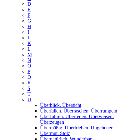
D
E
F
G
H
I
J
K
L
M
N
O
P
Q
R
S
T
U
Überblick. Übersicht
Überfallen. Überraschen. Überrumpeln
Überführen. Überreden. Überweisen.
Überzeugen
Übermäßig. Übertrieben. Ungeheuer
Übermut. Stolz
Übernatürlich. Wunderbar