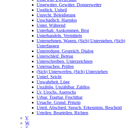
Ungewitter. Gewitter. Donnerwetter
Unglück. Unheil
Unrecht. Beleidigung
Unschädlich. Harmlos
Unter. Während
Unterhalt. Auskommen. Brot
Unterhandeln. Vermitteln
Unternehmen. Wagen. (Sich) Unterstehen. (Sich)
Unterfangen
Unterredung. Gespräch. Dialog
Unterschleif. Betrug
Unterschreiben. Unterzeichnen
Untersuchen. Prüfen
(Sich) Unterwerfen. (Sich) Unterziehen
Untief. Seicht
Unwahrheit. Lüge
Unzählig. Unzählbar. Zahllos
Ur, Urochs. Auerochs
Urbar. Tragbar. Fruchtbar
Ursache. Grund. Prinzip
Urteil. Abschied. Spruch. Erkenntnis. Bescheid
Urteilen. Beurteilen. Richten
V
W