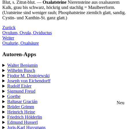
Blut, s. Zitrat-blut. —
Oxalatsteine
Nierensteine aus oxalsaurem
Kalk, grau bis schwarz, höckrig und stachlig = Maulbeerform.
(Uratsteine sind weniger rauh; Phosphatsteine ziemlich glatt, sandig.
Cystin- und Xanthin-St. ganz glatt.)
Zurück
Ovulum, Ovula, Oviductus
Weiter
Oxalurie, Oxalsäure
Autoren-Apps
Walter Benjamin
Wilhelm Busch
Fjodor M. Dostojewski
Joseph von Eichendorff
Rudolf Eisler
Sigmund Freud
Goethe
Baltasar Gracián
Neu
Brüder Grimm
Heinrich Heine
Friedrich Hölderlin
Edmund Husserl
Joris-Karl Huysmans