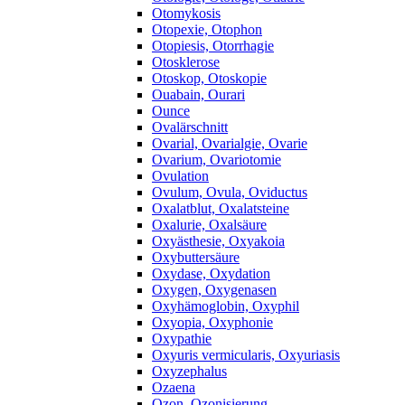
Otomykosis
Otopexie, Otophon
Otopiesis, Otorrhagie
Otosklerose
Otoskop, Otoskopie
Ouabain, Ourari
Ounce
Ovalärschnitt
Ovarial, Ovarialgie, Ovarie
Ovarium, Ovariotomie
Ovulation
Ovulum, Ovula, Oviductus
Oxalatblut, Oxalatsteine
Oxalurie, Oxalsäure
Oxyästhesie, Oxyakoia
Oxybuttersäure
Oxydase, Oxydation
Oxygen, Oxygenasen
Oxyhämoglobin, Oxyphil
Oxyopia, Oxyphonie
Oxypathie
Oxyuris vermicularis, Oxyuriasis
Oxyzephalus
Ozaena
Ozon, Ozonisierung