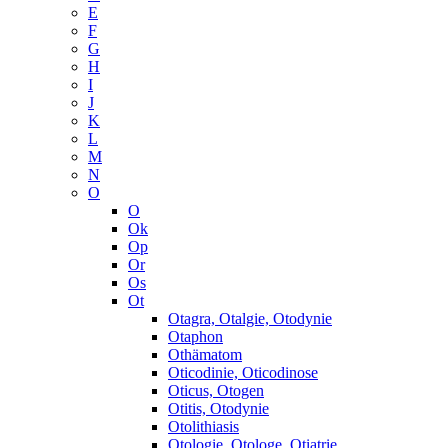
E
F
G
H
I
J
K
L
M
N
O
O
Ok
Op
Or
Os
Ot
Otagra, Otalgie, Otodynie
Otaphon
Othämatom
Oticodinie, Oticodinose
Oticus, Otogen
Otitis, Otodynie
Otolithiasis
Otologie, Otologe, Otiatrie