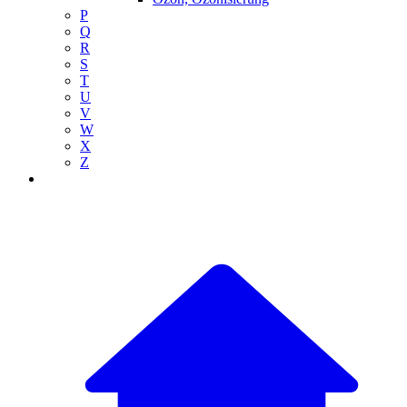
P
Q
R
S
T
U
V
W
X
Z