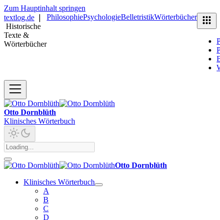
Zum Hauptinhalt springen
Philosophie
Psychologie
Belletristik
Wörterbücher
textlog.de
❘
Historische
Texte &
P
Wörterbücher
P
B
Otto Dornblüth
Klinisches Wörterbuch
Otto Dornblüth
Klinisches Wörterbuch
A
B
C
D