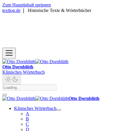
Zum Hauptinhalt springen
textlog.de
❘
Historische Texte & Wörterbücher
Otto Dornblüth
Klinisches Wörterbuch
Otto Dornblüth
Klinisches Wörterbuch
A
B
C
D