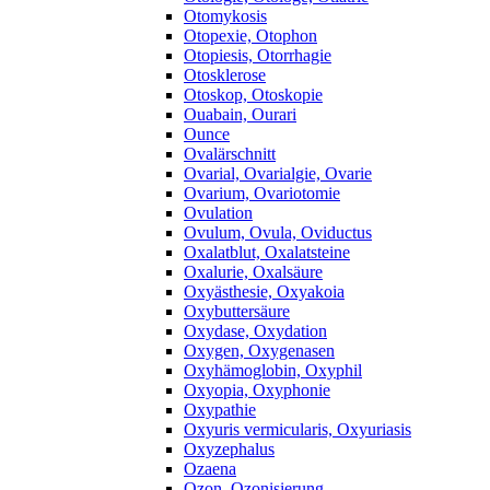
Otomykosis
Otopexie, Otophon
Otopiesis, Otorrhagie
Otosklerose
Otoskop, Otoskopie
Ouabain, Ourari
Ounce
Ovalärschnitt
Ovarial, Ovarialgie, Ovarie
Ovarium, Ovariotomie
Ovulation
Ovulum, Ovula, Oviductus
Oxalatblut, Oxalatsteine
Oxalurie, Oxalsäure
Oxyästhesie, Oxyakoia
Oxybuttersäure
Oxydase, Oxydation
Oxygen, Oxygenasen
Oxyhämoglobin, Oxyphil
Oxyopia, Oxyphonie
Oxypathie
Oxyuris vermicularis, Oxyuriasis
Oxyzephalus
Ozaena
Ozon, Ozonisierung