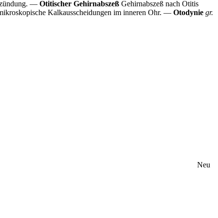
ntzündung. —
Otitischer Gehirnabszeß
Gehirnabszeß nach Otitis
 mikroskopische Kalkausscheidungen im inneren Ohr. —
Otodynie
gr.
Neu