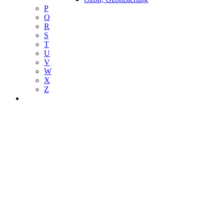
P
Q
R
S
T
U
V
W
X
Z