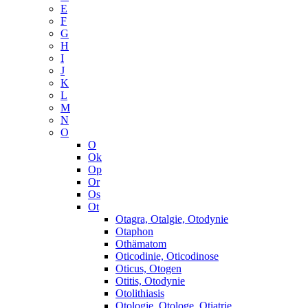
E
F
G
H
I
J
K
L
M
N
O
O
Ok
Op
Or
Os
Ot
Otagra, Otalgie, Otodynie
Otaphon
Othämatom
Oticodinie, Oticodinose
Oticus, Otogen
Otitis, Otodynie
Otolithiasis
Otologie, Otologe, Otiatrie