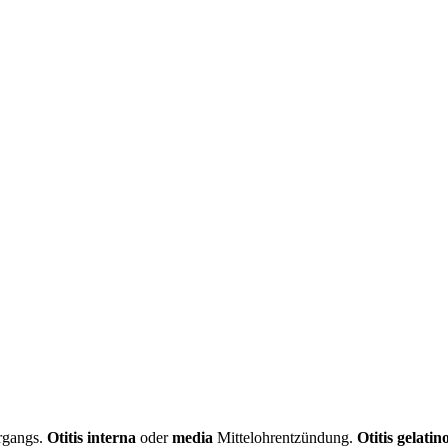
rgangs.
Otitis interna
oder
media
Mittelohrentzündung.
Otitis gelatin