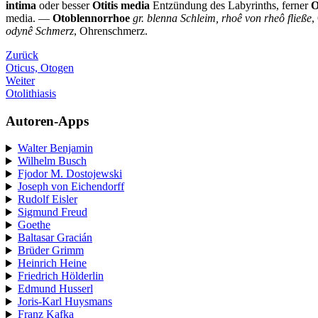
intima
oder besser
Otitis media
Entzündung des Labyrinths, ferner
O
media. —
Otoblennorrhoe
gr. blenna Schleim, rhoê von rheô fließe
,
odynê Schmerz
, Ohrenschmerz.
Zurück
Oticus, Otogen
Weiter
Otolithiasis
Autoren-Apps
Walter Benjamin
Wilhelm Busch
Fjodor M. Dostojewski
Joseph von Eichendorff
Rudolf Eisler
Sigmund Freud
Goethe
Baltasar Gracián
Brüder Grimm
Heinrich Heine
Friedrich Hölderlin
Edmund Husserl
Joris-Karl Huysmans
Franz Kafka