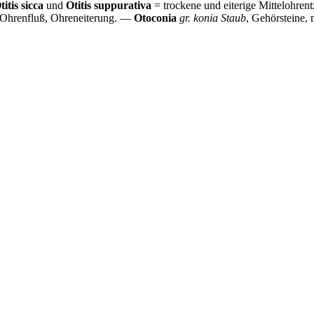
titis sicca
und
Otitis suppurativa
= trockene und eiterige Mittelohre
 Ohrenfluß, Ohreneiterung. —
Otoconia
gr. konia Staub
, Gehörsteine,